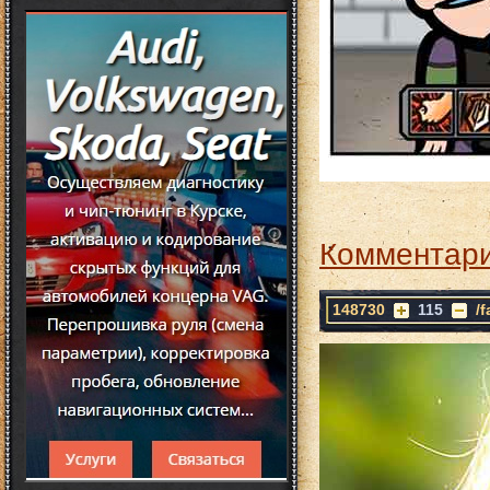
Комментари
148730
115
/