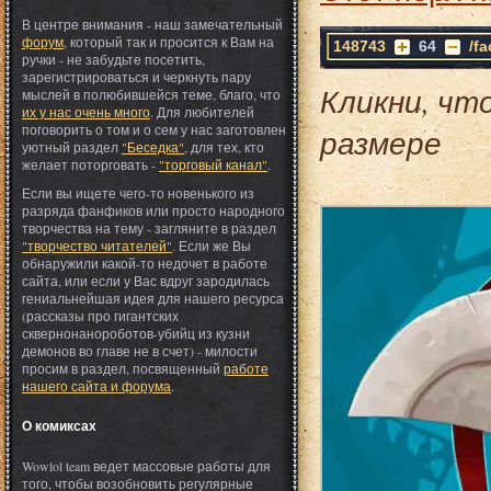
В центре внимания - наш замечательный
форум
, который так и просится к Вам на
148743
64
/f
ручки - не забудьте посетить,
зарегистрироваться и черкнуть пару
Кликни, чт
мыслей в полюбившейся теме, благо, что
их у нас очень много
. Для любителей
поговорить о том и о сем у нас заготовлен
размере
уютный раздел
"Беседка"
, для тех, кто
желает поторговать -
"торговый канал"
.
Если вы ищете чего-то новенького из
разряда фанфиков или просто народного
творчества на тему - загляните в раздел
"творчество читателей"
. Если же Вы
обнаружили какой-то недочет в работе
сайта, или если у Вас вдруг зародилась
гениальнейшая идея для нашего ресурса
(рассказы про гигантских
сквернонанороботов-убийц из кузни
демонов во главе не в счет) - милости
просим в раздел, посвященный
работе
нашего сайта и форума
.
О комиксах
Wowlol team ведет массовые работы для
того, чтобы возобновить регулярные