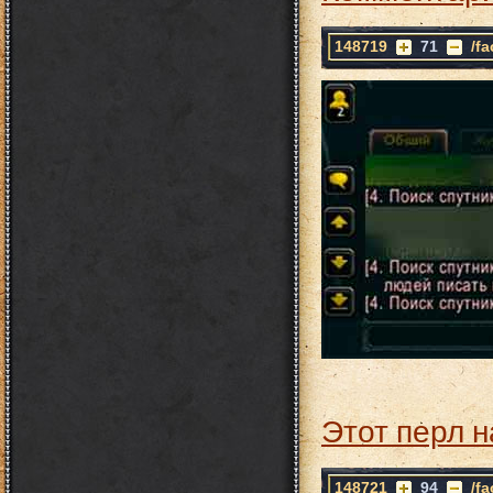
148719
71
/f
Этот перл н
148721
94
/f