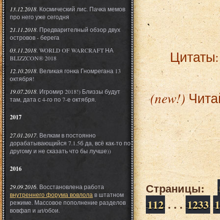
13.12.2018
. Космический лис. Пачка мемов
про него уже сегодня
21.11.2018
. Предварителный обзор двух
островов - берега
03.11.2018
. WORLD OF WARCRAFT НА
Цитаты
BLIZZCON® 2018
12.10.2018
. Великая гонка Гномрегана 13
октября!
19.07.2018
. Игромир 2018!) Близзы будут
(new!)
Читай
там, дата с 4-го по 7-е октября.
2017
27.01.2017
. Велкам в постоянно
дорабатывающийся 7.1.5б да, всё как-то по
другому и не сказать что бы лучше))
2016
Страницы:
29.09.2016
. Восстановлена работа
внутреннего форума вовлола
в штатном
112
. . .
1233
1
режиме. Массовое пополнение разделов
вовфап и art/обои.