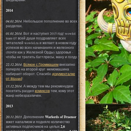
2014
04.01.2014
. Небольшое пополнение во всех
разделах.
01.01.2014
. Вот и наступил 2015 год! wowlol
team от всей души поздравляет всех
читателей wowlol.ru и желает в новом году
успехов во всех начинаниях и железного
(почти как у Железной Орды) здоровья -
чтобы не тратить баттлресы, ману и голду.
22.12.2014
.
Всякое с Громмашем
внезапно
поперло на второй круг: мемомашина
набирает оборот. Спасибо
документалке
от Blizzard
!
13.12.2014
. А между тем мы рекоменудем
посетить раздел
комиксов
тем, кому этот
жанр небезразличен.
2013
20.11.2013
. Дополнение
Warlords of Draenor
жжет напалмом и подняло количество
активных подписчиков на целых
2,6