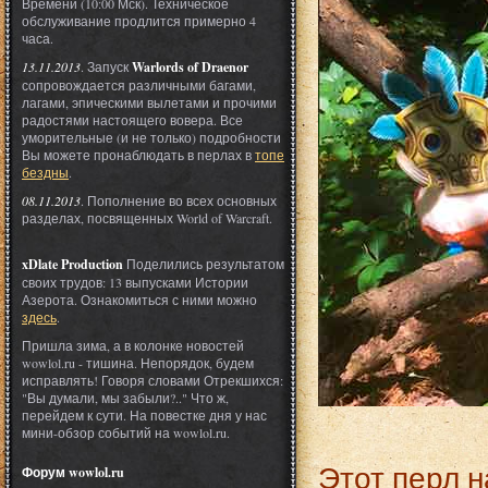
Времени (10:00 Мск). Техническое
обслуживание продлится примерно 4
часа.
13.11.2013
. Запуск
Warlords of Draenor
сопровождается различными багами,
лагами, эпическими вылетами и прочими
радостями настоящего вовера. Все
уморительные (и не только) подробности
Вы можете пронаблюдать в перлах в
топе
бездны
.
08.11.2013
. Пополнение во всех основных
разделах, посвященных World of Warcraft.
xDlate Production
Поделились результатом
своих трудов: 13 выпусками Истории
Азерота. Ознакомиться с ними можно
здесь
.
Пришла зима, а в колонке новостей
wowlol.ru - тишина. Непорядок, будем
исправлять! Говоря словами Отрекшихся:
"Вы думали, мы забыли?.." Что ж,
перейдем к сути. На повестке дня у нас
мини-обзор событий на wowlol.ru.
Этот перл н
Форум wowlol.ru