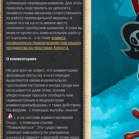
публикации переводов комиксов. Для этого
пришлось подстрелить из арбалета
ленивого гнома-механика (ответственного
за работу переводильной машины) в
самое что ни на есть мягкое место,
споенного тролльским шаманом. А пока вы
можете прочитать замечательную работу
от Superputin.ru - 4-ю главу
комикса,
посвященного приключениям глав нашего
государства на просторах Азерота.
О комментариях
Ни для кого не секрет, что комментарии/
форумные посты на wowlol нередко
выделяются своим издевательско-
тролльским настроем и иногда среди них
затесывается даже спам, посему -
убедительная просьба сообщать нам
(администрации и модераторам
комментариев/форума) о таких действиях.
На форуме - с помощью жалобы (значок
), а на системе комментирования
Disqus - с помощью ссылки
"Пожаловаться". Это существенно
облегчит нам работу по улучшению
wowlol.ru и сдвинет с мертвой точки нашу