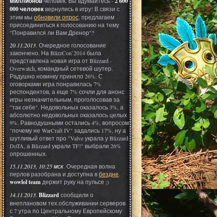
миллионов
человек. Вы вдумайтесь -
2 600
000 человек
вернулись в игру! В связи с
этим мы
обновили опрос
, предлагаем
присоединиться к голосованию на тему
"Понравился ли Вам Дренор"?
20.11.2013
. Очередное голосование
закончено. На BlizzCon`2014 была
представлена новая игра от Blizzard -
Overwatch, командный сетевой шутер.
Радушно новинку приняло 26%. С
оговорками игра понравилась 7%
респондентов, а еще 7% сочли для анонс
игры незначительным, проголосовав за
"так себе". Недовольных оказалось 3%, а
абсолютно недовольных оказалось целых
9%. Равнодушными остались 4%, вопросом
"почему не WarCraft IV" задались 17%, ну а
шутливый ответ про "Valve украла у Blizzard
DoTA, а Blizzard украли TF!" выбрали 26%
опрошенных.
15.11.2013, 10:25 мск
. Очередная волна
перлов разобрана и доступна в
бездне
.
wowlol team
держит руку на пульсе ;)
14.11.2013
.
Blizzard
сообщили о
внеплановом тех.обслуживании серверов
с 7 утра по Центральному Европейскому