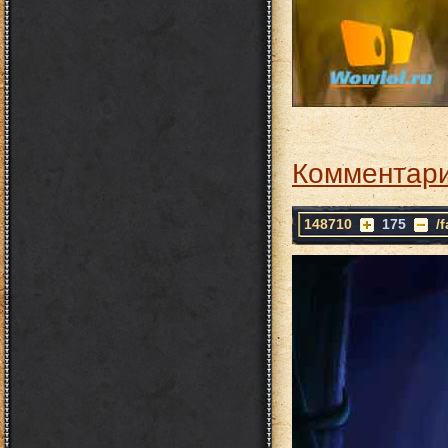
Комментари
148710
175
/