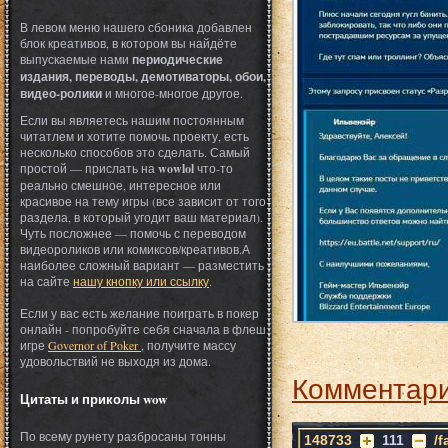
В левом меню нашего сбоника добавлен
блок креативов, в котором вы найдёте
выпускаемые нами
периодические
издания, переводы, демотиваторы, обои,
видео-ролики
и многое-многое другое.
Если вы являетесь нашим постоянным
читатлем и хотите помочь проекту, есть
несколько способов это сделать. Самый
простой — прислать на
wowlol
что-то
реально смешное, интересное или
красивое на тему игры (все зависит от того
раздела, в который угодит ваш материал).
Чуть посложнее — помочь с переводом
видеороликов или комиксов/креативов.А
наиболее сложный вариант — разместить
на сайте
нашу кнопку или ссылку
.
Если у вас есть желание поиграть в покер
онлайн - попробуйте себя сначала в флеш
игре
Governor of Poker
, получите массу
удовольствий не выходя из дома.
Комментари
Цитаты и приколы wow
По всему рунету разбросаны тонны
148733
111
/