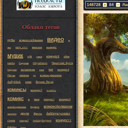
148728
84
/f
Облако тегов
видео
нубы
всякоессебяшкам
м
конкурс
патч_4.0.1
женское
омг
мувик
конкурс8
обои
ЦЛК
танки
ханты
tehgladiators
Пиратская_Бухта
Седогрив
чат
катаклизм
конкурс4
Гордунни
локи
пиратки
всякоесдренором
ГМство
дк
dailyblink
ники
Вечная_Песня
комиксы
конкурс5
wowlol.ru
комикс
и
конкурс9
маги
конкурс3
всякоесболваром
всякоесгроммаше
Азурегос
darklegacycomics
друли
Жесть
школота
конкурс11
стихи
lookingforgroup
конкурс2
палы
роги