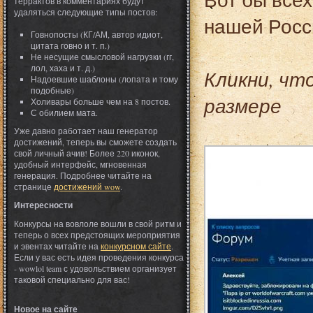
террактов в комментариях будут
удаляться следующие типы постов:
нашей Рос
Говнопосты (КГ/АМ, автор идиот,
цитата говно и т. п.)
Не несущие смысловой нагрузки (гг,
лол, хаха и т. д.)
Кликни, чт
Надоевшие шаблоны (лопата и тому
подобные)
размере
Холивары больше чем на 8 постов.
С обилием мата.
Уже давно работает наш генератор
достижений, теперь вы сможете создать
свой личный ачив! Более 220 иконок,
удобный интерфейс, мгновенная
генерация. Подробнее читайте на
странице
достижений wow
.
Интересности
Конкурсы на вовлоле вошли в свой ритм и
теперь о всех предстоящих мероприятия
и эвентах читайте на
конкурсном сайте
.
Если у вас есть идея проведения конкурса
- wowlol team с удовольствием организует
таковой специально для вас!
Новое на сайте