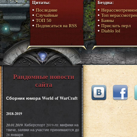
Цитаты:
Бездна:
Последние
Нерассмотренно
Случайные
Топ нерассмотре
ТОП 50
Баяны
Подписаться на RSS
Прислать перл
Diablo lol
Рандомные новости
сайта
Сборник юмора World of WarCraft
2018-2019
20.01.2019
. Киберспорт 2019-го: мифики на
твиче, заявки на участие принимаются до
28 января