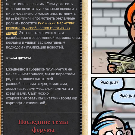
маркетинга и рекламы. Если у вас есть
желание почитать уникальные новости в
мире креативного маркетинга, взглянуть
на pr рейтинги и посмотреть рекламные
ролики - посетите
PrMaster.su: маркетинг,
реклама, pr - сообщество креативных
людей
. Этот портал поможет вам
разобраться в современной терминологии
рекламы и удивит вас креативным
подходом к публикации новостей.
wowlol цитаты
Ежедневно в сборнике публикуется не
менее 20 материалов, мы не перестаём
радовать наших читателей
разнообразными видео, комиксами,
демотиваторами wow, скринами чата и
креативами. Сайт можно
охарактеризовать как цитатник ворлд оф
варкрафт с изюминкой
)
Последние темы
форума