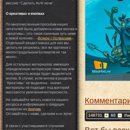
миссию "Сделать WoW ярче".
О креативах и кнопках
По многочисленным просьбам наших
читателей была добавлена новая кнопка в
«креативы» (это такая панелька чуть ниже
в левой колонке) - «
Всякое с болварами
».
Отдельный раздел юмора для них мы
делать не решились (все же картинок с
многострадальным Болваром не так
много).
Для остальных материалов, имеющих
определенную интересную тематику или
популярность всегда будет выделяться
кнопка. В случае, если кнопка в разделе
"Креативы" не выделена - значит,
материалы не подходят под критерий
массовости увлечения/интересности.
Комментари
Не забывайте читать новости нашего
ресурса и информацию о грядущих
конкурсах на
форуме
.
Оставайтесь с нами, сделаем wow ярче!
148731
60
/f
В связи с участившимися случаями
Вот бы всех