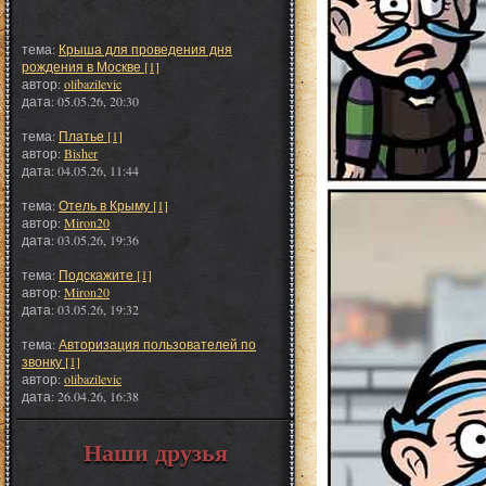
тема:
Крыша для проведения дня
рождения в Москве [1]
автор:
olibazilevic
дата: 05.05.26, 20:30
тема:
Платье [1]
автор:
Bisher
дата: 04.05.26, 11:44
тема:
Отель в Крыму [1]
автор:
Miron20
дата: 03.05.26, 19:36
тема:
Подскажите [1]
автор:
Miron20
дата: 03.05.26, 19:32
тема:
Авторизация пользователей по
звонку [1]
автор:
olibazilevic
дата: 26.04.26, 16:38
Наши друзья