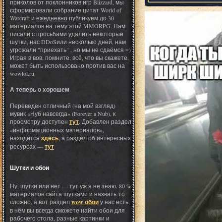
приколов от поклонников игр Blizzard, мы
сформировали собрание цитат World of
Warcraft и
ежедневно
публикуем до 30
материалов на тему этой MMORPG. Нам
писали с просьбами удалить некоторые
шутки, нас DDoSили несколько дней, нам
угрожали "приехать" , но мы не сдаёмся =)
Играя в вов, помните, всё, что вы скажете,
может быть использовано против вас на
wowlol.ru.
А теперь о хорошем
Переведён отличный (на мой взгляд)
мувик «Нуб навсегда» (Forever a Nub), к
просмотру доступен
тут
. Добавлен раздел
«информационных материалов»,
находится
здесь
, а раздел об интересных
ресурсах —
тут
Шутки и обои
Ну, шутки или нет — тут уж я не знаю. 80 %
материалов сайта шутками и назвать-то
сложно, а вот раздел
wow обои
у нас есть,
в нём вы всегда сможете найти обои для
рабочего стола, разные картинки и