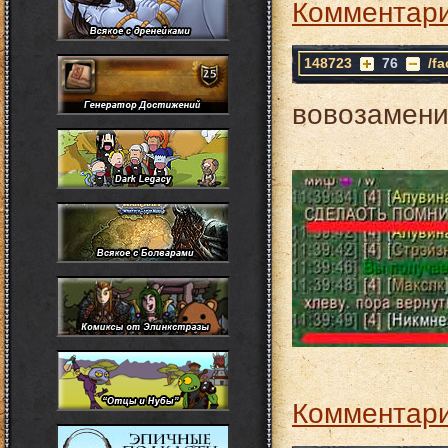
Комментари
148723
76
/f
вовозамени
Комментари