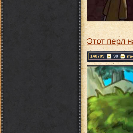
Этот перл н
148709
90
/f