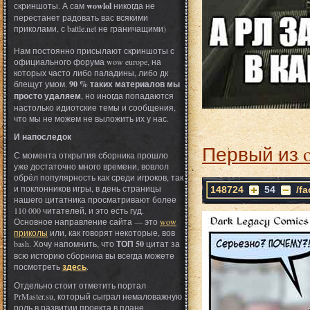
скриншоты. А сам
wowlol
никогда не
перестанет радовать вас всякими
приколами, с battle.net не граничащими)
Нам постоянно присылают скриншоты с
официального форума wow europe, на
которых часто либо паладины, либо дк
блещут умом.
90 % таких материалов мы
просто удаляем
, но иногда попадаются
настолько идиотские темы и сообщения,
что мы не можем не выложить их у нас.
И напоследок
Первый из 
С момента открытия сборника прошло
уже достаточно много времени, вовлол
обрёл популярность как среди игроков, так
и поклонников игры, в день страницы
148724
54
/f
нашего цитатника просматривают более
110 000 читателей, и это есть гуд.
Основное направление сайта — это
wow
приколы
или, как говорят некоторые, вов
bash. Хочу напомнить, что
ТОП 50
цитат за
всю историю сборника вы всегда можете
посмотреть
здесь
.
Отдельно стоит отметить портал
PrMaster.su, который сыграл немаловажную
роль в развитии проекта в плане