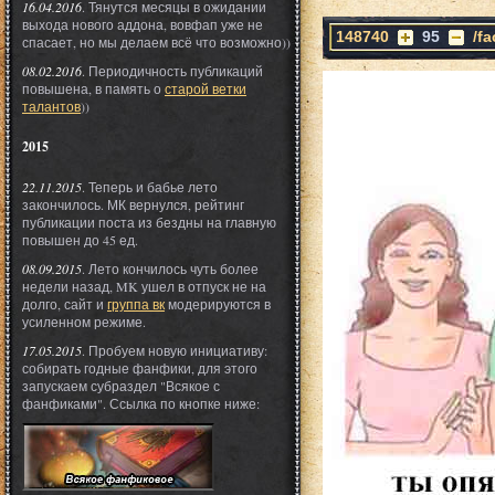
16.04.2016
. Тянутся месяцы в ожидании
выхода нового аддона, вовфап уже не
148740
95
/f
спасает, но мы делаем всё что возможно))
08.02.2016
. Периодичность публикаций
повышена, в память о
старой ветки
талантов
))
2015
22.11.2015
. Теперь и бабье лето
закончилось. МК вернулся, рейтинг
публикации поста из бездны на главную
повышен до 45 ед.
08.09.2015
. Лето кончилось чуть более
недели назад, MK ушел в отпуск не на
долго, сайт и
группа вк
модерируются в
усиленном режиме.
17.05.2015
. Пробуем новую инициативу:
собирать годные фанфики, для этого
запускаем субраздел "Всякое с
фанфиками". Ссылка по кнопке ниже: