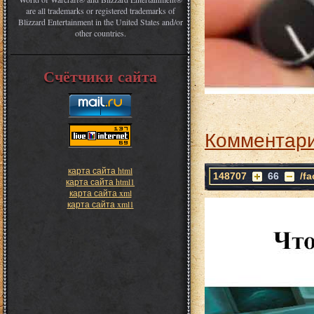
are all trademarks or registered trademarks of
Blizzard Entertainment in the United States and/or
other countries.
Счётчики сайта
Комментари
карта сайта html
148707
66
/f
карта сайта html1
карта сайта xml
карта сайта xml1