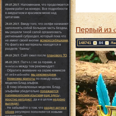
09.05.2015
. Напоминаем, что продолжается
прием работ на конкурс. Все подробности
в аккуратном и красивом меню над
цитатами.
28.03.2015
. Ввиду того, что селфи начианют
Первый из 
заполонять собой большую часть бездны,
мы решили тихой сапой организовать
уютненький субраздел, который пока что
не имеет своей кнопки:
всякоессебяшками
.
148741
84
/f
По факту все материалы находятся в
разделе "баяны".
09.03.2015
. Сайт ожил после
планового ТО
.
06.03.2015
. Патч 6.1 не за горами, а
wowlol.ru между тем рекомендует:
- Обратите внимание на серию комиксов
от awkwardzombie:
мы рекомендуем
.
-
Немножко крипоты
по поводу новых
моделек Блад-эльфов.
- В тему обновленных моделек. Блад-
эльфийки убедительно
поражаются
парикмахерским изыскам
(
еще здесь
),
яростно негодуют
, да и в целом
недурно
выглядят
.
- Не забывайте о том, что
раздел артов и
обоев
регулярно пополняется новыми
шедеврами.