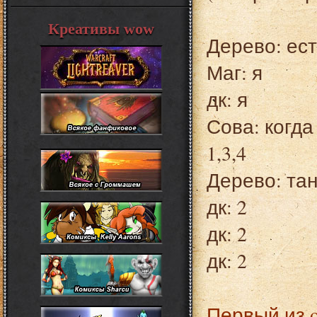
Креативы wow
Дерево: ест
Маг: я
дк: я
Сова: когда
1,3,4
Дерево: тан
дк: 2
дк: 2
дк: 2
Первый из 