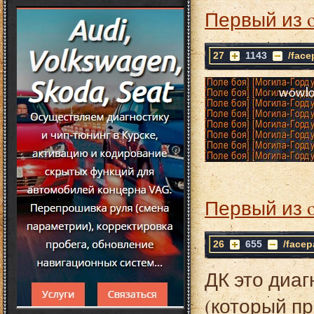
Первый из 
27
1143
/face
Первый из 
26
655
/facep
ДК это диаг
(который пр