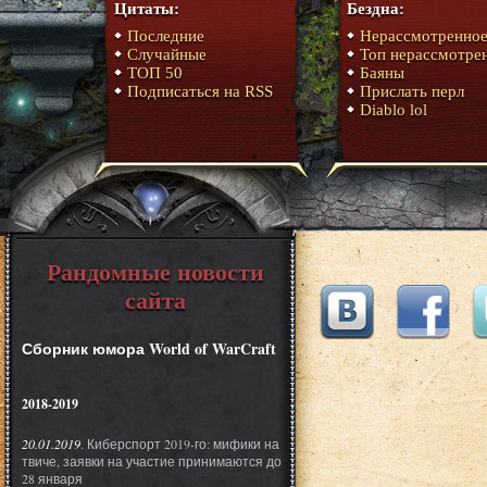
Цитаты:
Бездна:
Последние
Нерассмотренно
Случайные
Топ нерассмотре
ТОП 50
Баяны
Подписаться на RSS
Прислать перл
Diablo lol
Рандомные новости
сайта
Сборник юмора World of WarCraft
2018-2019
20.01.2019
. Киберспорт 2019-го: мифики на
твиче, заявки на участие принимаются до
28 января