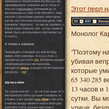
приколов от поклонников игр Blizzard, мы
сформировали собрание цитат World of
Этот перл н
Warcraft и
ежедневно
публикуем до 30
материалов на тему этой MMORPG. Нам
писали с просьбами удалить некоторые
шутки, нас DDoSили несколько дней, нам
33
637
/facep
угрожали "приехать" , но мы не сдаёмся =)
Играя в вов, помните, всё, что вы скажете,
Монолог Ка
может быть использовано против вас на
wowlol.ru.
А теперь о хорошем
"Поэтому на
Переведён отличный (на мой взгляд)
мувик «Нуб навсегда» (Forever a Nub), к
убивая вепр
просмотру доступен
тут
. Добавлен раздел
«информационных материалов»,
находится
здесь
, а раздел об интересных
которые уми
ресурсах —
тут
65 340 285 в
Шутки и обои
13 часов и 
Ну, шутки или нет — тут уж я не знаю. 80 %
материалов сайта шутками и назвать-то
сутки. Вы м
сложно, а вот раздел
wow обои
у нас есть,
в нём вы всегда сможете найти обои для
улице, безд
рабочего стола, разные картинки и