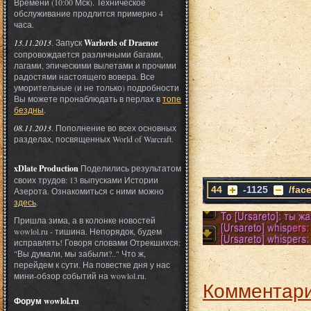
Времени (10:00 Мск). Техническое
обслуживание продлится примерно 4
часа.
13.11.2013
. Запуск
Warlords of Draenor
сопровождается различными багами,
лагами, эпическими вылетами и прочими
радостями настоящего вовера. Все
уморительные (и не только) подробности
Вы можете пронаблюдать в перлах в
топе
бездны
.
08.11.2013
. Пополнение во всех основных
разделах, посвященных World of Warcraft.
xDlate Production
Поделились результатом
своих трудов: 13 выпусками Истории
44
-1125
/fac
Азерота. Ознакомиться с ними можно
здесь
.
Пришла зима, а в колонке новостей
wowlol.ru - тишина. Непорядок, будем
исправлять! Говоря словами Отрекшихся:
"Вы думали, мы забыли?.." Что ж,
перейдем к сути. На повестке дня у нас
мини-обзор событий на wowlol.ru.
Комментари
Форум wowlol.ru