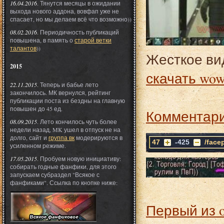
16.04.2016
. Тянутся месяцы в ожидании
выхода нового аддона, вовфап уже не
спасает, но мы делаем всё что возможно))
08.02.2016
. Периодичность публикаций
повышена, в память о
старой ветки
талантов
))
Жесткое ви
2015
скачать wo
22.11.2015
. Теперь и бабье лето
закончилось. МК вернулся, рейтинг
публикации поста из бездны на главную
повышен до 45 ед.
Комментари
08.09.2015
. Лето кончилось чуть более
недели назад, MK ушел в отпуск не на
долго, сайт и
группа вк
модерируются в
47
-425
/face
усиленном режиме.
17.05.2015
. Пробуем новую инициативу:
собирать годные фанфики, для этого
запускаем субраздел "Всякое с
фанфиками". Ссылка по кнопке ниже:
Первый из 