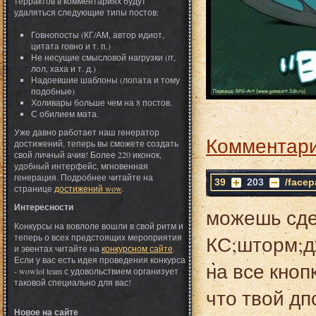
террактов в комментариях будут
удаляться следующие типы постов:
Говнопосты (КГ/АМ, автор идиот,
цитата говно и т. п.)
Не несущие смысловой нагрузки (гг,
лол, хаха и т. д.)
Надоевшие шаблоны (лопата и тому
подобные)
Холивары больше чем на 8 постов.
С обилием мата.
Уже давно работает наш генератор
Комментари
достижений, теперь вы сможете создать
свой личный ачив! Более 220 иконок,
удобный интерфейс, мгновенная
генерация. Подробнее читайте на
39
203
/facep
странице
достижений wow
.
Интересности
можешь сдел
Конкурсы на вовлоле вошли в свой ритм и
КС;шторм;д
теперь о всех предстоящих мероприятия
и эвентах читайте на
конкурсном сайте
.
Если у вас есть идея проведения конкурса
на все кноп
- wowlol team с удовольствием организует
таковой специально для вас!
что твой дпс
Новое на сайте