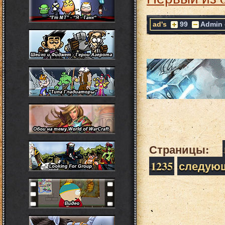
ad's
99
Admin
Страницы:
1235
следую