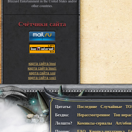
Blizzard Entertainment in the United States and/or
other countries.
Счётчики сайта
карта сайта html
карта сайта html1
карта сайта xml
карта сайта xml1
Цитаты:
Последние
Случайные
ТО
Бездна:
Нерассмотренное
Топ нера
Лолшто?
Комиксы-сериалы
Art/обои
Прочее:
FAQ
Кнопка цитатника
Г