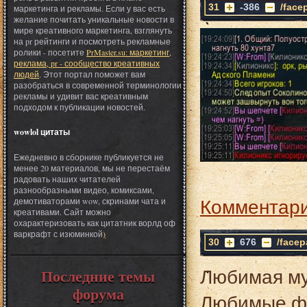
31
-386
/face
маркетинга и рекламы. Если у вас есть
желание почитать уникальные новости в
мире креативного маркетинга, взглянуть
на pr рейтинги и посмотреть рекламные
ролики - посетите
PrMaster.su: маркетинг,
реклама, pr - сообщество креативных
людей
. Этот портал поможет вам
разобраться в современной терминологии
рекламы и удивит вас креативным
подходом к публикации новостей.
wowlol цитаты
Ежедневно в сборнике публикуется не
менее 20 материалов, мы не перестаём
радовать наших читателей
разнообразными видео, комиксами,
Комментари
демотиваторами wow, скринами чата и
креативами. Сайт можно
охарактеризовать как цитатник ворлд оф
варкрафт с изюминкой
)
30
676
/facep
Любимая му
Последние темы
форума
Любимые ф