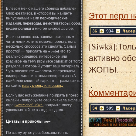
В левом меню нашего сбоника добавлен
Этот перл н
блок креативов, в котором вы найдёте
выпускаемые нами
периодические
издания, переводы, демотиваторы, обои,
видео-ролики
и многое-многое другое.
36
934
/facep
Если вы являетесь нашим постоянным
читатлем и хотите помочь проекту, есть
[Siwka]:Тол
несколько способов это сделать. Самый
простой — прислать на
wowlol
что-то
активно об
реально смешное, интересное или
красивое на тему игры (все зависит от того
раздела, в который угодит ваш материал).
ЖОПЫ. . . .
Чуть посложнее — помочь с переводом
видеороликов или комиксов/креативов.А
наиболее сложный вариант — разместить
на сайте
нашу кнопку или ссылку
.
Комментари
Если у вас есть желание поиграть в покер
онлайн - попробуйте себя сначала в флеш
игре
Governor of Poker
, получите массу
34
509
/facep
удовольствий не выходя из дома.
Цитаты и приколы wow
По всему рунету разбросаны тонны