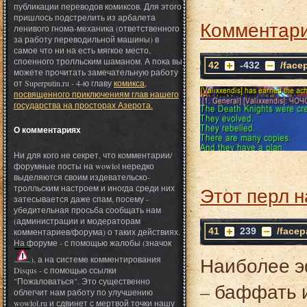
публикации переводов комиксов. Для этого
пришлось подстрелить из арбалета
Комментари
ленивого гнома-механика (ответственного
за работу переводильной машины) в
самое что ни на есть мягкое место,
споенного тролльским шаманом. А пока вы
42
-432
/face
можете прочитать замечательную работу
от Superputin.ru - 4-ю главу
комикса,
посвященного приключениям глав нашего
государства на просторах Азерота.
О комментариях
Ни для кого не секрет, что комментарии/
форумные посты на wowlol нередко
выделяются своим издевательско-
тролльским настроем и иногда среди них
Этот перл н
затесывается даже спам, посему -
убедительная просьба сообщать нам
(администрации и модераторам
41
239
/facep
комментариев/форума) о таких действиях.
На форуме - с помощью жалобы (значок
Наиболее э
), а на системе комментирования
Disqus - с помощью ссылки
"Пожаловаться". Это существенно
– баффать и
облегчит нам работу по улучшению
wowlol.ru и сдвинет с мертвой точки нашу