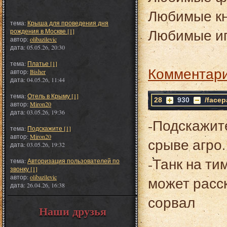
Любимые кн
тема:
Крыша для проведения дня
Любимые игры
рождения в Москве [1]
автор:
olibazilevic
дата: 05.05.26, 20:30
тема:
Платье [1]
Комментари
автор:
Bisher
дата: 04.05.26, 11:44
тема:
Отель в Крыму [1]
28
930
/facep
автор:
Miron20
дата: 03.05.26, 19:36
-Подскажит
тема:
Подскажите [1]
автор:
Miron20
срыве агро
дата: 03.05.26, 19:32
-Танк на ти
тема:
Авторизация пользователей по
звонку [1]
автор:
olibazilevic
может расск
дата: 26.04.26, 16:38
сорвал
Наши друзья