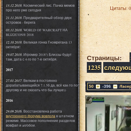
13.12.2018
. Космический лис. Пачка мемов
Цитаты: 
про него уже сегодня
21.11.2018
. Предварителный обзор двух
островов - берега
03.11.2018
. WORLD OF WARCRAFT НА
BLIZZCON® 2018
12.10.2018
. Великая гонка Гномрегана 13
октября!
19.07.2018
. Игромир 2018!) Близзы будут
Страницы:
там, дата с 4-го по 7-е октября.
1235
следую
2017
27.01.2017
. Велкам в постоянно
дорабатывающийся 7.1.5б да, всё как-то по
50
-396
/face
другому и не сказать что бы лучше))
2016
29.09.2016
. Восстановлена работа
внутреннего форума вовлола
в штатном
режиме. Массовое пополнение разделов
вовфап и art/обои.