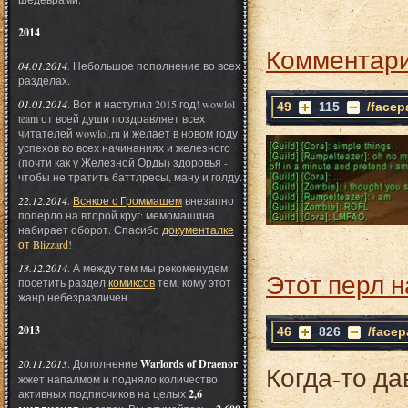
2014
Комментари
04.01.2014
. Небольшое пополнение во всех
разделах.
01.01.2014
. Вот и наступил 2015 год! wowlol
49
115
/facep
team от всей души поздравляет всех
читателей wowlol.ru и желает в новом году
успехов во всех начинаниях и железного
(почти как у Железной Орды) здоровья -
чтобы не тратить баттлресы, ману и голду.
22.12.2014
.
Всякое с Громмашем
внезапно
поперло на второй круг: мемомашина
набирает оборот. Спасибо
документалке
от Blizzard
!
13.12.2014
. А между тем мы рекоменудем
Этот перл н
посетить раздел
комиксов
тем, кому этот
жанр небезразличен.
2013
46
826
/facep
20.11.2013
. Дополнение
Warlords of Draenor
Когда-то да
жжет напалмом и подняло количество
активных подписчиков на целых
2,6