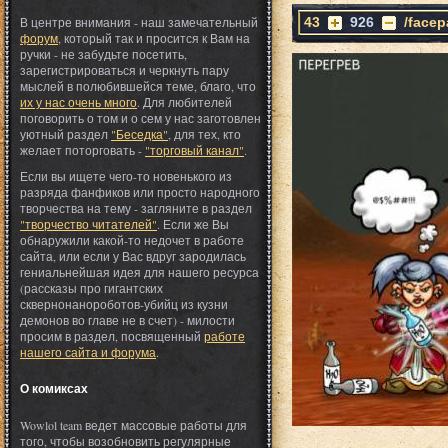
В центре внимания - наш замечательный
43
926
/facep
форум
, который так и просится к Вам на
ручки - не забудьте посетить,
зарегистрироваться и черкнуть пару
мыслей в полюбившейся теме, благо, что
их у нас очень много
. Для любителей
поговорить о том и о сем у нас заготовлен
уютный раздел
"Беседка"
, для тех, кто
желает поторговать -
"торговый канал"
.
Если вы ищете чего-то новенького из
разряда фанфиков или просто народного
творчества на тему - загляните в раздел
"творчество читателей"
. Если же Вы
обнаружили какой-то недочет в работе
сайта, или если у Вас вдруг зародилась
гениальнейшая идея для нашего ресурса
(рассказы про гигантских
сквернонанороботов-убийц из кузни
демонов во главе не в счет) - милости
просим в раздел, посвященный
работе
нашего сайта и форума
.
О комиксах
Wowlol team ведет массовые работы для
того, чтобы возобновить регулярные