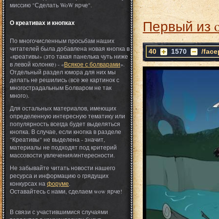
миссию "Сделать WoW ярче".
Первый из 
О креативах и кнопках
По многочисленным просьбам наших
читателей была добавлена новая кнопка в
40
1570
/fac
«креативы» (это такая панелька чуть ниже
в левой колонке) - «
Всякое с болварами
».
Отдельный раздел юмора для них мы
делать не решились (все же картинок с
многострадальным Болваром не так
много).
Для остальных материалов, имеющих
определенную интересную тематику или
популярность всегда будет выделяться
кнопка. В случае, если кнопка в разделе
"Креативы" не выделена - значит,
материалы не подходят под критерий
массовости увлечения/интересности.
Не забывайте читать новости нашего
ресурса и информацию о грядущих
конкурсах на
форуме
.
Оставайтесь с нами, сделаем wow ярче!
В связи с участившимися случаями