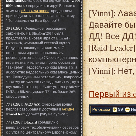
миллионов
человек. Вы вдумайтесь -
2 600
000 человек
вернулись в игру! В связи с
[Vinni]: Ааа
этим мы
обновили опрос
, предлагаем
присоединиться к голосованию на тему
"Понравился ли Вам Дренор"?
Давайте бы
20.11.2013
. Очередное голосование
ДД! Все ДД!
закончено. На BlizzCon`2014 была
представлена новая игра от Blizzard -
Overwatch, командный сетевой шутер.
[Raid Leader
Радушно новинку приняло 26%. С
оговорками игра понравилась 7%
компьютерн
респондентов, а еще 7% сочли для анонс
игры незначительным, проголосовав за
"так себе". Недовольных оказалось 3%, а
[Vinni]: Нет
абсолютно недовольных оказалось целых
9%. Равнодушными остались 4%, вопросом
"почему не WarCraft IV" задались 17%, ну а
шутливый ответ про "Valve украла у Blizzard
Первый из 
DoTA, а Blizzard украли TF!" выбрали 26%
опрошенных.
15.11.2013, 10:25 мск
. Очередная волна
перлов разобрана и доступна в
бездне
.
Реклама
99
Не
wowlol team
держит руку на пульсе ;)
14.11.2013
.
Blizzard
сообщили о
внеплановом тех.обслуживании серверов
с 7 утра по Центральному Европейскому