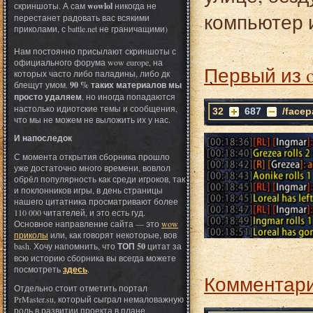
скриншоты. А сам
wowlol
никогда не
компьютер 
перестанет радовать вас всякими
приколами, с battle.net не граничащими)
Нам постоянно присылают скриншоты с
официального форума wow europe, на
Первый из 
которых часто либо паладины, либо дк
блещут умом.
90 % таких материалов мы
просто удаляем
, но иногда попадаются
настолько идиотские темы и сообщения,
32
687
/facep
что мы не можем не выложить их у нас.
И напоследок
С момента открытия сборника прошло
уже достаточно много времени, вовлол
обрёл популярность как среди игроков, так
и поклонников игры, в день страницы
нашего цитатника просматривают более
110 000 читателей, и это есть гуд.
Основное направление сайта — это
wow
приколы
или, как говорят некоторые, вов
bash. Хочу напомнить, что
ТОП 50
цитат за
всю историю сборника вы всегда можете
посмотреть
здесь
.
Комментари
Отдельно стоит отметить портал
PrMaster.su, который сыграл немаловажную
роль в развитии проекта в плане