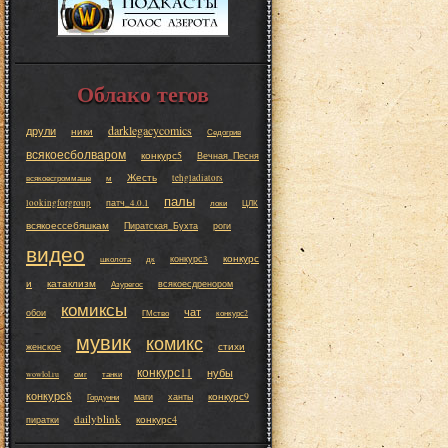
Облако тегов
darklegacycomics
друли
ники
Седогрив
всякоесболваром
конкурс5
Вечная_Песня
Жесть
tehgladiators
всякоесгроммаше
м
палы
lookingforgroup
патч_4.0.1
локи
ЦЛК
всякоессебяшкам
Пиратская_Бухта
роги
видео
конкурс
конкурс3
школота
дк
и
катаклизм
всякоесдренором
Азурегос
комиксы
чат
обои
ГМство
конкурс2
мувик
комикс
стихи
женское
конкурс11
нубы
wowlol.ru
омг
танки
конкурс8
конкурс9
маги
ханты
Гордунни
dailyblink
конкурс4
пиратки