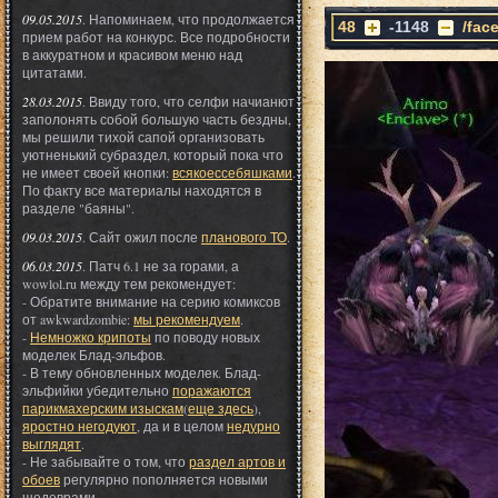
09.05.2015
. Напоминаем, что продолжается
48
-1148
/fac
прием работ на конкурс. Все подробности
в аккуратном и красивом меню над
цитатами.
28.03.2015
. Ввиду того, что селфи начианют
заполонять собой большую часть бездны,
мы решили тихой сапой организовать
уютненький субраздел, который пока что
не имеет своей кнопки:
всякоессебяшками
.
По факту все материалы находятся в
разделе "баяны".
09.03.2015
. Сайт ожил после
планового ТО
.
06.03.2015
. Патч 6.1 не за горами, а
wowlol.ru между тем рекомендует:
- Обратите внимание на серию комиксов
от awkwardzombie:
мы рекомендуем
.
-
Немножко крипоты
по поводу новых
моделек Блад-эльфов.
- В тему обновленных моделек. Блад-
эльфийки убедительно
поражаются
парикмахерским изыскам
(
еще здесь
),
яростно негодуют
, да и в целом
недурно
выглядят
.
- Не забывайте о том, что
раздел артов и
обоев
регулярно пополняется новыми
шедеврами.