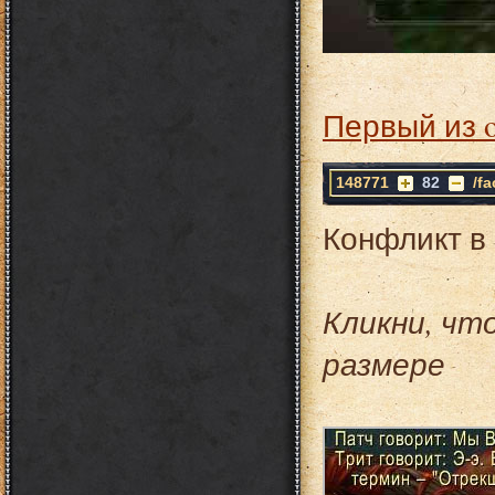
Первый из 
148771
82
/f
Конфликт в
Кликни, чт
размере