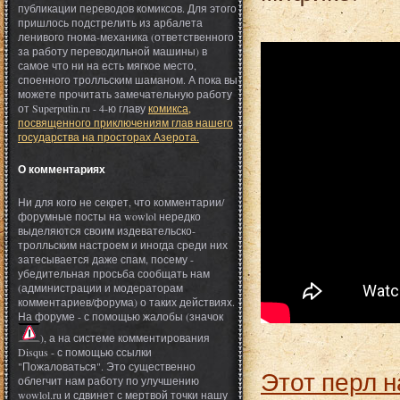
публикации переводов комиксов. Для этого
пришлось подстрелить из арбалета
ленивого гнома-механика (ответственного
за работу переводильной машины) в
самое что ни на есть мягкое место,
споенного тролльским шаманом. А пока вы
можете прочитать замечательную работу
от Superputin.ru - 4-ю главу
комикса,
посвященного приключениям глав нашего
государства на просторах Азерота.
О комментариях
Ни для кого не секрет, что комментарии/
форумные посты на wowlol нередко
выделяются своим издевательско-
тролльским настроем и иногда среди них
затесывается даже спам, посему -
убедительная просьба сообщать нам
(администрации и модераторам
комментариев/форума) о таких действиях.
На форуме - с помощью жалобы (значок
), а на системе комментирования
Disqus - с помощью ссылки
"Пожаловаться". Это существенно
Этот перл н
облегчит нам работу по улучшению
wowlol.ru и сдвинет с мертвой точки нашу