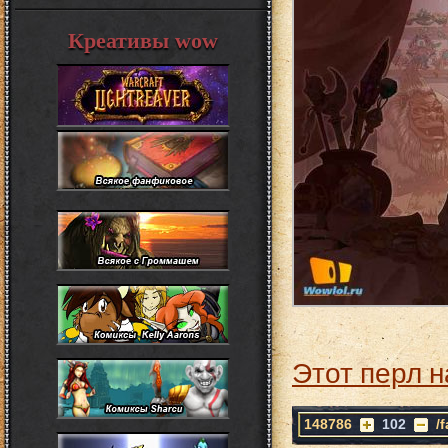
Креативы wow
Этот перл н
148786
102
/