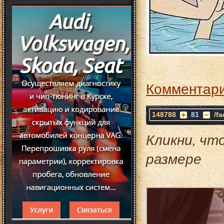
Комментари
148788
81
/f
Кликни, чт
размере