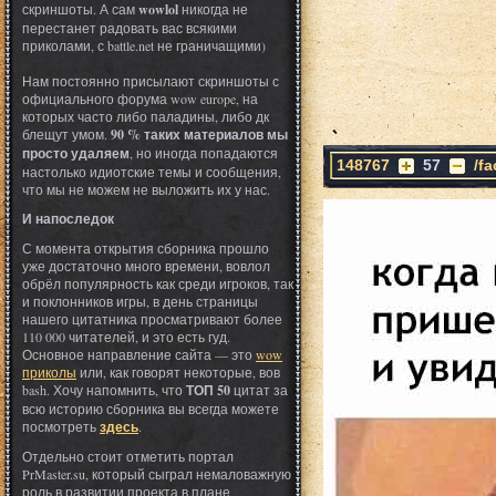
скриншоты. А сам
wowlol
никогда не
перестанет радовать вас всякими
приколами, с battle.net не граничащими)
Нам постоянно присылают скриншоты с
официального форума wow europe, на
которых часто либо паладины, либо дк
блещут умом.
90 % таких материалов мы
просто удаляем
, но иногда попадаются
148767
57
/f
настолько идиотские темы и сообщения,
что мы не можем не выложить их у нас.
И напоследок
С момента открытия сборника прошло
уже достаточно много времени, вовлол
обрёл популярность как среди игроков, так
и поклонников игры, в день страницы
нашего цитатника просматривают более
110 000 читателей, и это есть гуд.
Основное направление сайта — это
wow
приколы
или, как говорят некоторые, вов
bash. Хочу напомнить, что
ТОП 50
цитат за
всю историю сборника вы всегда можете
посмотреть
здесь
.
Отдельно стоит отметить портал
PrMaster.su, который сыграл немаловажную
роль в развитии проекта в плане