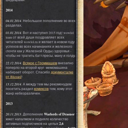
2014
04.01.2014
. Небольшое пополнение во всех
разделах.
01.01.2014
. Вот и наступил 2015 год! wowlol
team от всей души поздравляет всех
читателей wowlol.ru и желает в новом году
успехов во всех начинаниях и железного
(почти как у Железной Орды) здоровья -
чтобы не тратить баттлресы, ману и голду.
22.12.2014
.
Всякое с Громмашем
внезапно
поперло на второй круг: мемомашина
набирает оборот. Спасибо
документалке
от Blizzard
!
13.12.2014
. А между тем мы рекоменудем
посетить раздел
комиксов
тем, кому этот
жанр небезразличен.
2013
20.11.2013
. Дополнение
Warlords of Draenor
жжет напалмом и подняло количество
активных подписчиков на целых
2,6