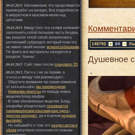
09.05.2015
. Напоминаем, что продолжается
прием работ на конкурс. Все подробности
в аккуратном и красивом меню над
цитатами.
Комментари
28.03.2015
. Ввиду того, что селфи начианют
заполонять собой большую часть бездны,
мы решили тихой сапой организовать
уютненький субраздел, который пока что
148792
64
/f
не имеет своей кнопки:
всякоессебяшками
.
По факту все материалы находятся в
Душевное с
разделе "баяны".
09.03.2015
. Сайт ожил после
планового ТО
.
06.03.2015
. Патч 6.1 не за горами, а
wowlol.ru между тем рекомендует:
- Обратите внимание на серию комиксов
от awkwardzombie:
мы рекомендуем
.
-
Немножко крипоты
по поводу новых
моделек Блад-эльфов.
- В тему обновленных моделек. Блад-
эльфийки убедительно
поражаются
парикмахерским изыскам
(
еще здесь
),
яростно негодуют
, да и в целом
недурно
выглядят
.
- Не забывайте о том, что
раздел артов и
обоев
регулярно пополняется новыми
шедеврами.