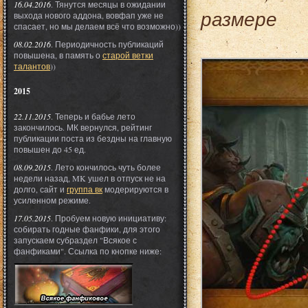
16.04.2016
. Тянутся месяцы в ожидании
размере
выхода нового аддона, вовфап уже не
спасает, но мы делаем всё что возможно))
08.02.2016
. Периодичность публикаций
повышена, в память о
старой ветки
талантов
))
2015
22.11.2015
. Теперь и бабье лето
закончилось. МК вернулся, рейтинг
публикации поста из бездны на главную
повышен до 45 ед.
08.09.2015
. Лето кончилось чуть более
недели назад, MK ушел в отпуск не на
долго, сайт и
группа вк
модерируются в
усиленном режиме.
17.05.2015
. Пробуем новую инициативу:
собирать годные фанфики, для этого
запускаем субраздел "Всякое с
фанфиками". Ссылка по кнопке ниже: