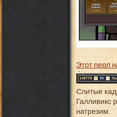
Этот перл н
148779
90
/f
Слитые кад
Галливикс р
натрезим.