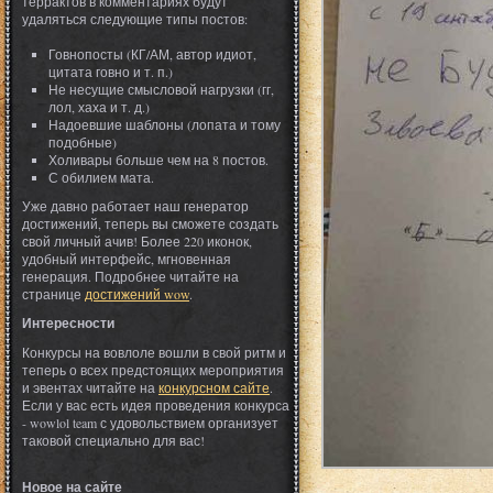
террактов в комментариях будут
удаляться следующие типы постов:
Говнопосты (КГ/АМ, автор идиот,
цитата говно и т. п.)
Не несущие смысловой нагрузки (гг,
лол, хаха и т. д.)
Надоевшие шаблоны (лопата и тому
подобные)
Холивары больше чем на 8 постов.
С обилием мата.
Уже давно работает наш генератор
достижений, теперь вы сможете создать
свой личный ачив! Более 220 иконок,
удобный интерфейс, мгновенная
генерация. Подробнее читайте на
странице
достижений wow
.
Интересности
Конкурсы на вовлоле вошли в свой ритм и
теперь о всех предстоящих мероприятия
и эвентах читайте на
конкурсном сайте
.
Если у вас есть идея проведения конкурса
- wowlol team с удовольствием организует
таковой специально для вас!
Новое на сайте