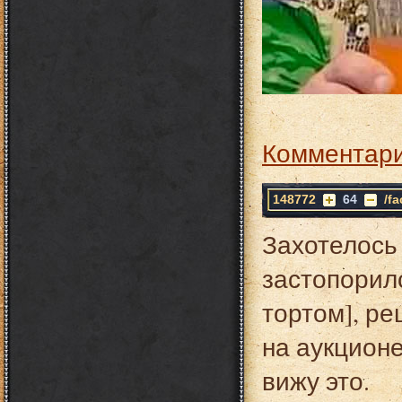
Комментари
148772
64
/f
Захотелось 
застопорил
тортом], ре
на аукционе
вижу это.