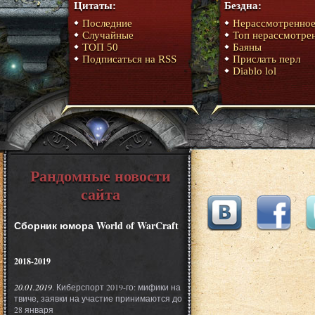
Цитаты:
Бездна:
Последние
Нерассмотренно
Случайные
Топ нерассмотре
ТОП 50
Баяны
Подписаться на RSS
Прислать перл
Diablo lol
Рандомные новости
сайта
Сборник юмора World of WarCraft
2018-2019
20.01.2019
. Киберспорт 2019-го: мифики на
твиче, заявки на участие принимаются до
28 января