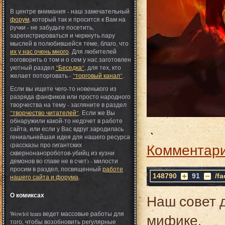
В центре внимания - наш замечательный
форум
, который так и просится к Вам на
ручки - не забудьте посетить,
зарегистрироваться и черкнуть пару
мыслей в полюбившейся теме, благо, что
их у нас очень много
. Для любителей
поговорить о том и о сем у нас заготовлен
уютный раздел
"Беседка"
, для тех, кто
желает поторговать -
"торговый канал"
.
Если вы ищете чего-то новенького из
разряда фанфиков или просто народного
творчества на тему - загляните в раздел
"творчество читателей"
. Если же Вы
обнаружили какой-то недочет в работе
сайта, или если у Вас вдруг зародилась
гениальнейшая идея для нашего ресурса
Комментари
(рассказы про гигантских
сквернонанороботов-убийц из кузни
демонов во главе не в счет) - милости
просим в раздел, посвященный
работе
148790
91
/f
нашего сайта и форума
.
О комиксах
Наш совет 
Wowlol team ведет массовые работы для
мифике.
того, чтобы возобновить регулярные