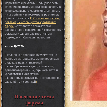
маркетинга и рекламы. Если у вас есть
желание почитать уникальные новости в
мире креативного маркетинга, взглянуть
на pr рейтинги и посмотреть рекламные
ролики - посетите
PrMaster.su: маркетинг,
реклама, pr - сообщество креативных
людей
. Этот портал поможет вам
разобраться в современной терминологии
рекламы и удивит вас креативным
подходом к публикации новостей.
wowlol цитаты
Ежедневно в сборнике публикуется не
менее 20 материалов, мы не перестаём
радовать наших читателей
разнообразными видео, комиксами,
демотиваторами wow, скринами чата и
креативами. Сайт можно
охарактеризовать как цитатник ворлд оф
варкрафт с изюминкой
)
Последние темы
форума