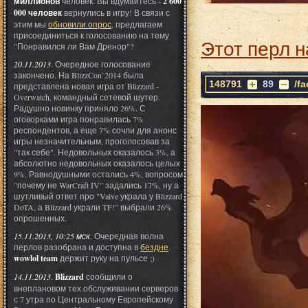
миллионов
человек. Вы вдумайтесь -
2 600
000 человек
вернулись в игру! В связи с
этим мы
обновили опрос
, предлагаем
присоединиться к голосованию на тему
Этот перл н
"Понравился ли Вам Дренор"?
20.11.2013
. Очередное голосование
закончено. На BlizzCon`2014 была
148791
89
/f
представлена новая игра от Blizzard -
Overwatch, командный сетевой шутер.
Радушно новинку приняло 26%. С
оговорками игра понравилась 7%
респондентов, а еще 7% сочли для анонс
игры незначительным, проголосовав за
"так себе". Недовольных оказалось 3%, а
абсолютно недовольных оказалось целых
9%. Равнодушными остались 4%, вопросом
"почему не WarCraft IV" задались 17%, ну а
шутливый ответ про "Valve украла у Blizzard
DoTA, а Blizzard украли TF!" выбрали 26%
опрошенных.
15.11.2013, 10:25 мск
. Очередная волна
перлов разобрана и доступна в
бездне
.
wowlol team
держит руку на пульсе ;)
14.11.2013
.
Blizzard
сообщили о
внеплановом тех.обслуживании серверов
с 7 утра по Центральному Европейскому