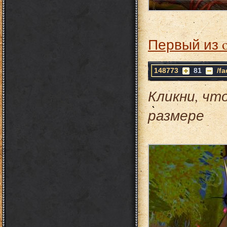
Первый из 
148773
81
/f
Кликни, чт
размере