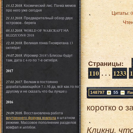
13.12.2018
. Космический лис. Пачка мемов
про него уже сегодня
Цитаты: 
21.11.2018
. Предварителный обзор двух
Чте
островов - берега
03.11.2018
. WORLD OF WARCRAFT НА
BLIZZCON® 2018
12.10.2018
. Великая гонка Гномрегана 13
октября!
19.07.2018
. Игромир 2018!) Близзы будут
там, дата с 4-го по 7-е октября.
Страницы:
2017
110
. . .
1233
1
27.01.2017
. Велкам в постоянно
дорабатывающийся 7.1.5б да, всё как-то по
другому и не сказать что бы лучше))
148797
55
/f
2016
коротко о з
29.09.2016
. Восстановлена работа
внутреннего форума вовлола
в штатном
режиме. Массовое пополнение разделов
Кликни, чт
вовфап и art/обои.