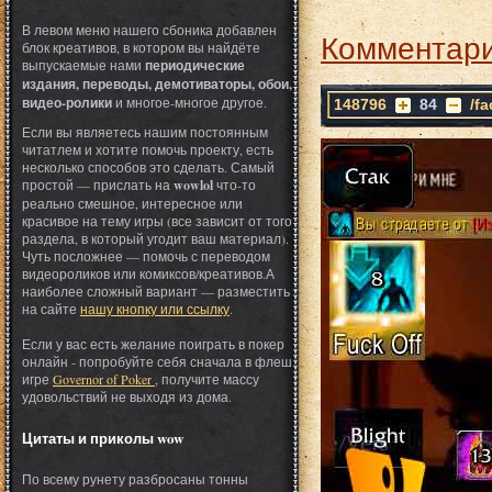
В левом меню нашего сбоника добавлен
Комментари
блок креативов, в котором вы найдёте
выпускаемые нами
периодические
издания, переводы, демотиваторы, обои,
видео-ролики
и многое-многое другое.
148796
84
/f
Если вы являетесь нашим постоянным
читатлем и хотите помочь проекту, есть
несколько способов это сделать. Самый
простой — прислать на
wowlol
что-то
реально смешное, интересное или
красивое на тему игры (все зависит от того
раздела, в который угодит ваш материал).
Чуть посложнее — помочь с переводом
видеороликов или комиксов/креативов.А
наиболее сложный вариант — разместить
на сайте
нашу кнопку или ссылку
.
Если у вас есть желание поиграть в покер
онлайн - попробуйте себя сначала в флеш
игре
Governor of Poker
, получите массу
удовольствий не выходя из дома.
Цитаты и приколы wow
По всему рунету разбросаны тонны