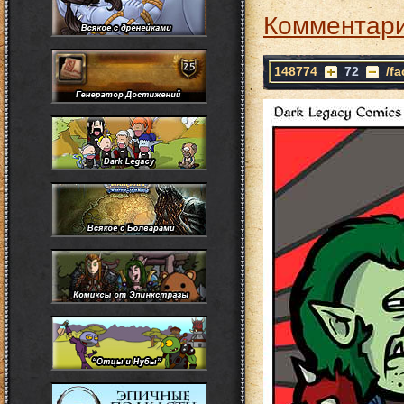
Комментари
148774
72
/f