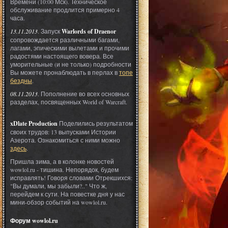
Времени (10:00 Мск). Техническое
обслуживание продлится примерно 4
часа.
13.11.2013
. Запуск
Warlords of Draenor
сопровождается различными багами,
лагами, эпическими вылетами и прочими
радостями настоящего вовера. Все
уморительные (и не только) подробности
Вы можете пронаблюдать в перлах в
топе
бездны
.
08.11.2013
. Пополнение во всех основных
разделах, посвященных World of Warcraft.
xDlate Production
Поделились результатом
своих трудов: 13 выпусками Истории
Азерота. Ознакомиться с ними можно
здесь
.
Пришла зима, а в колонке новостей
wowlol.ru - тишина. Непорядок, будем
исправлять! Говоря словами Отрекшихся:
"Вы думали, мы забыли?.." Что ж,
перейдем к сути. На повестке дня у нас
мини-обзор событий на wowlol.ru.
Форум wowlol.ru