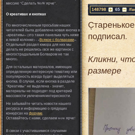
миссию "Сделать WoW ярче".
148798
65
/f
О креативах и кнопках
Старенькое
По многочисленным просьбам наших
читателей была добавлена новая кнопка в
подписал.
«креативы» (это такая панелька чуть ниже
в левой колонке) - «
Всякое с болварами
».
Отдельный раздел юмора для них мы
делать не решились (все же картинок с
многострадальным Болваром не так
Кликни, чт
много).
Для остальных материалов, имеющих
размере
определенную интересную тематику или
популярность всегда будет выделяться
кнопка. В случае, если кнопка в разделе
"Креативы" не выделена - значит,
материалы не подходят под критерий
массовости увлечения/интересности.
Не забывайте читать новости нашего
ресурса и информацию о грядущих
конкурсах на
форуме
.
Оставайтесь с нами, сделаем wow ярче!
В связи с участившимися случаями