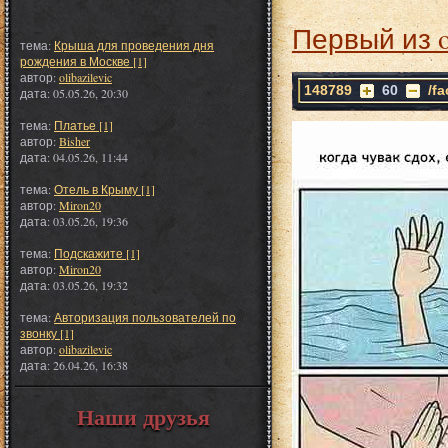
Первый из 
тема:
Крыша для проведения дня
рождения в Москве [1]
автор:
olibazilevic
148789
60
/f
дата: 05.05.26, 20:30
тема:
Платье [1]
автор:
Bisher
дата: 04.05.26, 11:44
тема:
Отель в Крыму [1]
автор:
Miron20
дата: 03.05.26, 19:36
тема:
Подскажите [1]
автор:
Miron20
дата: 03.05.26, 19:32
тема:
Авторизация пользователей по
звонку [1]
автор:
olibazilevic
дата: 26.04.26, 16:38
Наши друзья