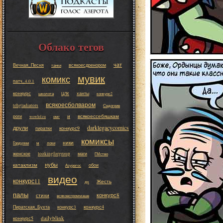
Облако тегов
чат
Вечная_Песня
всякоесдренором
танки
мувик
комикс
патч_4.0.1
конкурс
ханты
школота
ЦЛК
конкурс2
всякоесболваром
tehgladiators
Седогрив
и
всякоессебяшкам
роги
wowlol.ru
омг
darklegacycomics
друли
конкурс9
пиратки
комиксы
ники
Гордунни
м
локи
женское
lookingforgroup
маги
ГМство
нубы
катаклизм
обои
Азурегос
видео
конкурс11
Жесть
дк
палы
конкурс8
стихи
всякоесгроммаше
конкурс4
Пиратская_Бухта
конкурс3
dailyblink
конкурс5