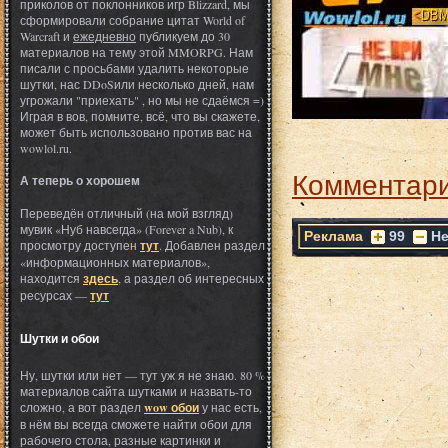
приколов от поклонников игр Blizzard, мы
сформировали собрание цитат World of
Warcraft и
ежедневно
публикуем до 30
материалов на тему этой MMORPG. Нам
писали с просьбами удалить некоторые
шутки, нас DDoSили несколько дней, нам
угрожали "приехать" , но мы не сдаёмся =)
Играя в вов, помните, всё, что вы скажете,
может быть использовано против вас на
wowlol.ru.
Комментари
А теперь о хорошем
Переведён отличный (на мой взгляд)
мувик «Нуб навсегда» (Forever a Nub), к
Реклама
99
Не
просмотру доступен
тут
. Добавлен раздел
«информационных материалов»,
находится
здесь
, а раздел об интересных
ресурсах —
тут
Шутки и обои
Ну, шутки или нет — тут уж я не знаю. 80 %
материалов сайта шутками и назвать-то
сложно, а вот раздел
wow обои
у нас есть,
в нём вы всегда сможете найти обои для
рабочего стола, разные картинки и