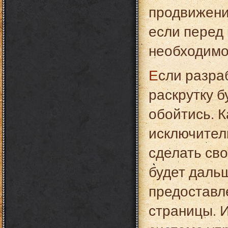
продвижени
если перед
необходимо
Если разработкой ресурса занимались одни, а
раскрутку б
обойтись. К
исключител
сделать сво
будет даль
предоставл
страницы. 