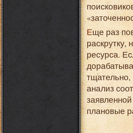
поисковиков
«заточеннос
Еще раз повторим: перед тем, как начинать
раскрутку,
ресурса. Ес
дорабатыва
тщательно,
анализ соо
заявленной
плановые р