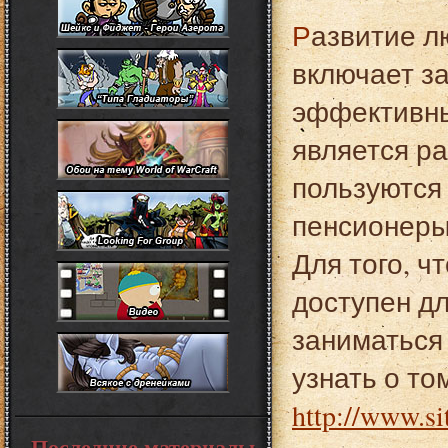
Развитие любого бизнеса в обязательном порядке
включает з
эффективны
является р
пользуются 
пенсионеры
Для того, 
доступен д
заниматься
узнать о то
http://www.si
Последние материалы