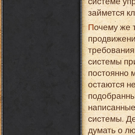
системе уп
займется кл
Почему же такой ресурс непригоден для
продвижения
требования
системы пр
постоянно 
остаются н
подобранны
написанные 
системы. Де
думать о лю