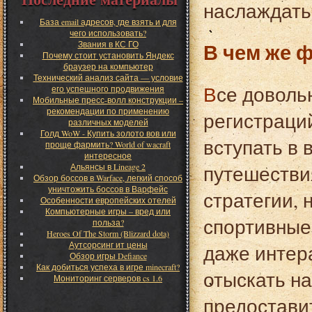
наслаждатьс
База email адресов, где взять и для
чего использовать?
В чем же 
Звания в КС ГО
Почему стоит установить Яндекс
браузер на компьютер
Технический анализ сайта — условие
Все довольно просто, никакой рекламы, никаких
его успешного продвижения
Мобильные пресс-волл конструкции –
рекомендации по применению
регистраций
различных моделей
Голд WoW - Купить золото вов или
вступать в 
проще фармить? World of wacraft
интересное
путешестви
Альянсы в Lineage 2
Обзор боссов в Warface, легкий способ
уничтожить боссов в Варфейс
стратегии,
Особенности европейских отелей
Компьютерные игры – вред или
спортивные
польза?
Heroes Of The Storm (Blizzard dota)
Аутсорсинг ит цены
даже интер
Обзор игры Defiance
Как добиться успеха в игре minecraft?
отыскать на
Мониторинг серверов cs 1.6
предостави