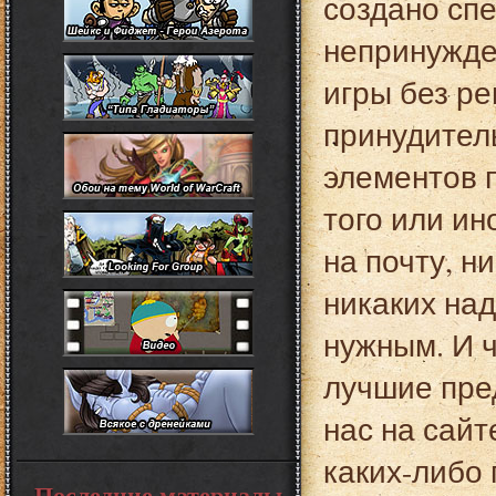
создано сп
непринужде
игры без ре
принудитель
элементов 
того или ин
на почту, н
никаких над
нужным. И 
лучшие пре
нас на сайт
каких-либо
Последние материалы