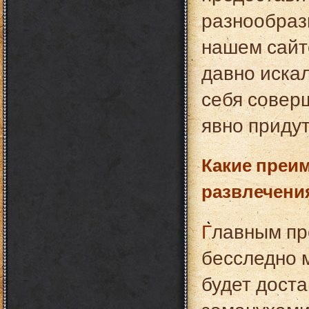
разнообразн
нашем сайте
давно искал
себя совер
явно придут
Какие преи
развлечения
Главным преимуществом является то, что вы
бесследно м
будет дост