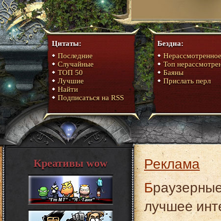
Цитаты:
Бездна:
Последние
Нерассмотренно
Случайные
Топ нерассмотре
ТОП 50
Баяны
Лучшие
Прислать перл
Найти
Подписаться на RSS
Реклама
Креативы wow
Браузерные игры без регистрации – это самое
лучшее инт