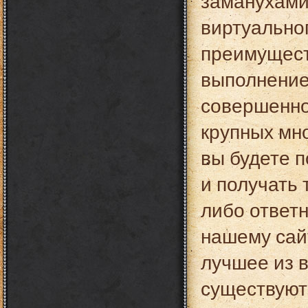
заманухами
виртуальног
преимущест
выполнение
совершенно
крупных мн
вы будете п
и получать 
либо ответн
нашему сайт
лучшее из в
существуют