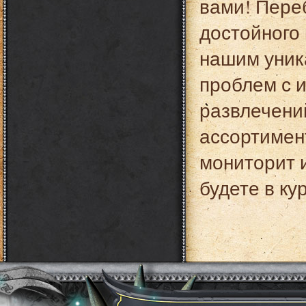
вами! Переб
достойного 
нашим уник
проблем с 
развлечени
ассортимен
мониторит и
будете в ку