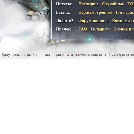
Цитаты:
Последние
Случайные
ТО
Бездна:
Нерассмотренное
Топ нера
Лолшто?
Форум вовлола
Комиксы-с
Прочее:
FAQ
Гильдиям
Кнопка ци
Браузерные игры без регистрации кстати, размножение статей уже давно не