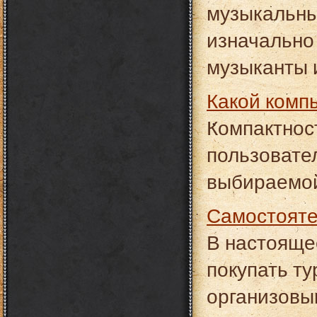
музыкальны
изначально
музыканты 
Какой ком
Компактнос
пользовател
выбираемой
Самостоят
В настояще
покупать ту
организовыв