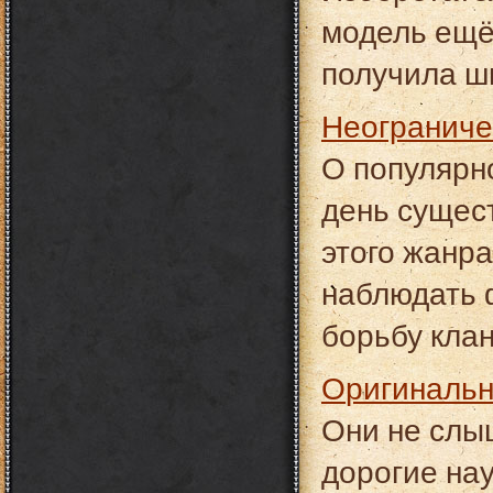
модель ещё
получила ш
Неогранич
О популярно
день сущес
этого жанр
наблюдать 
борьбу клан
Оригиналь
Они не слы
дорогие на