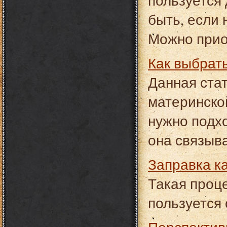
пользуется
быть, если 
Можно прио
Как выбрат
Данная ста
материнско
нужно подхо
она связыв
Заправка 
Такая проце
пользуется