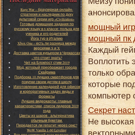
Мейзу пони
анонсирова
Rage War – браузерная онлайн-
стратегия и наследник по духу
культовой серии игр «Civilization»
мощный игровой компьютер мощный компьютер
Готовые домашние задания по
русскому языку в 6 классе: польза для
ученика и его родителей
мощный пк 
Йога тур в Италию
Xbox One – есть ли разница между
Каждый гей
версиями S и X
Доставка цветов курьером в Черкассах
- что стоит знать?
Воплотить э
Чит на Блокпост стим 2019
Мод, который преображает города
только обра
Скайрима
Подборка 10 лучших смартфонов для
которые по
покупки своим детям в школу
Изготовление календарей для офисов
и корпоративных задач: виды и
компьютер 
форматы
Лучшие видеокарты: главные
характеристики, список лидеров 2019
Секрет на
года
Цветы из шаров - альтернатива
Не высокая
обычным букетам.
Передается ли гепатит через секс?
векторными
WoW Vanilla 1-60 Leveling
Все про номерной знак желтого цвета