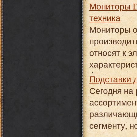
Мониторы Dell - качественная и производительная
техника
Мониторы от
производите
относят к э
характерис
Подставки
Сегодня на
ассортимент
различающи
сегменту, н