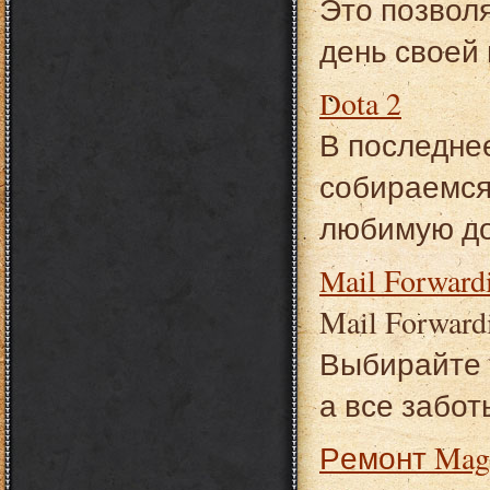
Это позвол
день своей 
Dota 2
В последнее
собираемся 
любимую до
Mail Forwa
Mail Forwar
Выбирайте 
а все забот
Ремонт Mag