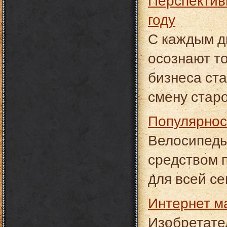
Перспективные цели для интернет-магазинов в 2016
году
С каждым д
осознают то
бизнеса ст
смену стар
Популярно
Велосипеды
средством 
для всей се
Интернет ма
Изобретате