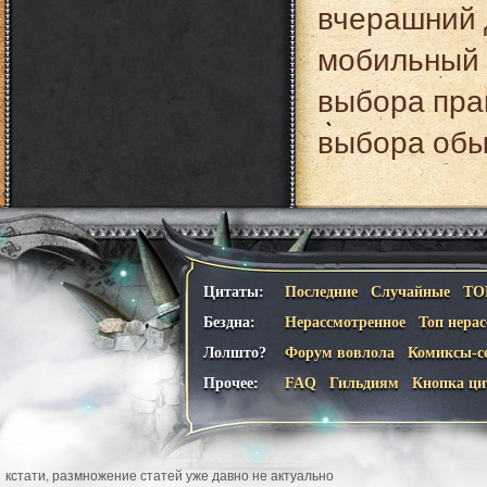
вчерашний 
мобильный д
выбора прак
выбора обы
Цитаты:
Последние
Случайные
ТО
Бездна:
Нерассмотренное
Топ нера
Лолшто?
Форум вовлола
Комиксы-с
Прочее:
FAQ
Гильдиям
Кнопка ци
кстати, размножение статей уже давно не актуально