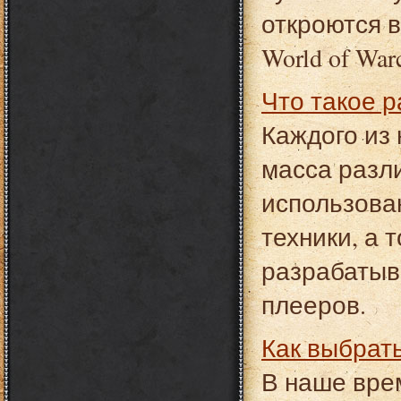
откроются 
World of Warc
Что такое 
Каждого из 
масса разл
использова
техники, а 
разрабатыв
плееров.
Как выбрат
В наше вре