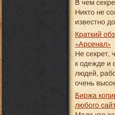
В чем секре
Никто не со
известно д
Краткий обзор ассортимента интернет магазина
«Арсенал»
Не секрет, 
к одежде и
людей, раб
очень высок
Биржа копирайтинга eTXT.ru: грамотные тексты для
любого сай
Мало кто за