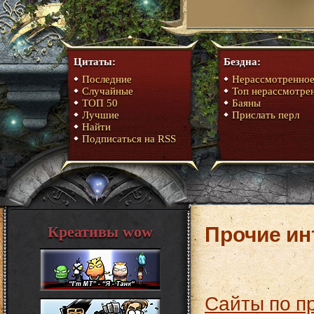
Цитаты:
Бездна:
Последние
Нерассмотренно
Случайные
Топ нерассмотре
ТОП 50
Баяны
Лучшие
Прислать перл
Найти
Подписаться на RSS
Прочие ин
Креативы wow
Сайты по продаже дженериков: отличный способ