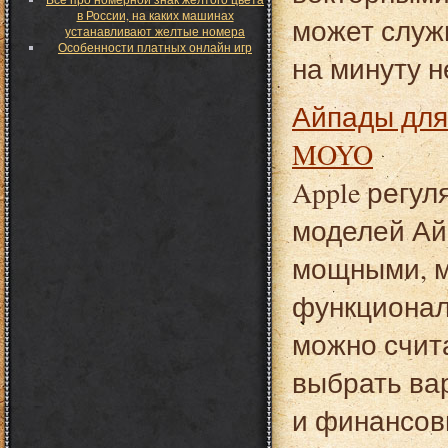
в России, на каких машинах
может служ
устанавливают желтые номера
Особенности платных онлайн игр
на минуту н
Айпады для просмотра игр и видео в магазинах
MOYO
Apple регу
моделей Ай
мощными, 
функциона
можно счита
выбрать ва
и финансов