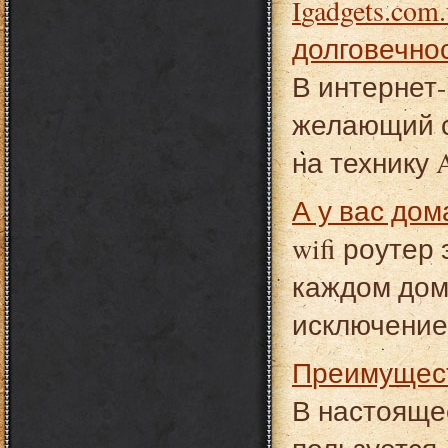
Igadgets.com.ua - гарантия высокого качества и
долговечно
В интернет-
желающий с
на технику 
А у вас дом
wifi роутер
каждом доме
исключение
Преимущес
В настояще