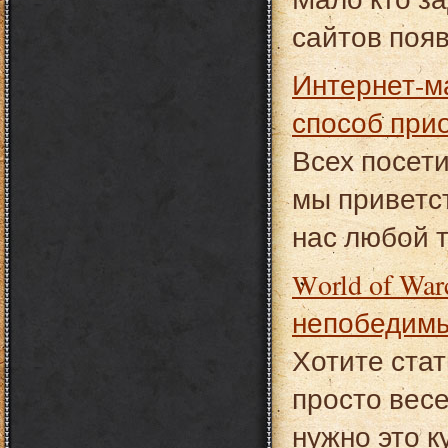
сайтов появ
Интернет-магазин 220Вольт - это самый быстрый
способ при
Всех посети
мы приветс
нас любой 
World of Warcraft: купить золото WoW и стать
непобедим
Хотите ста
просто весе
нужно это к