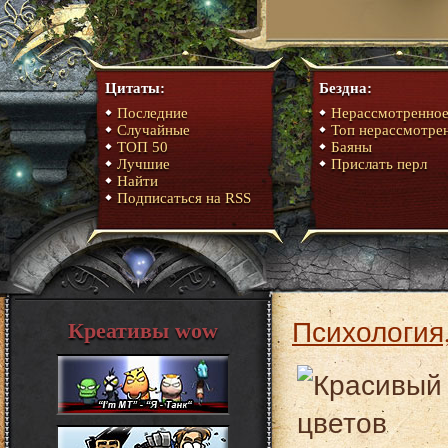
Цитаты:
Бездна:
Последние
Нерассмотренно
Случайные
Топ нерассмотре
ТОП 50
Баяны
Лучшие
Прислать перл
Найти
Подписаться на RSS
Психология
Креативы wow