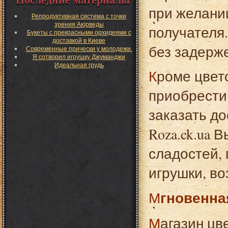
при желани
Репродуктивная система с точки
зрения Аюрведы
получателя
Букеты с прекрасными орхидеями с
доставкой в Киеве
без задерже
Современные прически у молодежи.
Я сотворил игрушку Джуманджи
Идеальная грудь
Кроме цветов, представленных на сайте Вы можете
приобрести
заказать до
Roza.ck.ua 
сладостей,
игрушки, во
Мгновенна
Магазин цветов Roza.ck.ua расположен