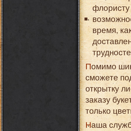
флористу 
возможнос
время, ка
доставлен
трудносте
Помимо шикарных букетов из свежих цветов Вы
сможете по
открытку ли
заказу буке
только цвет
Наша служба доставки цветов в городе Черкассы