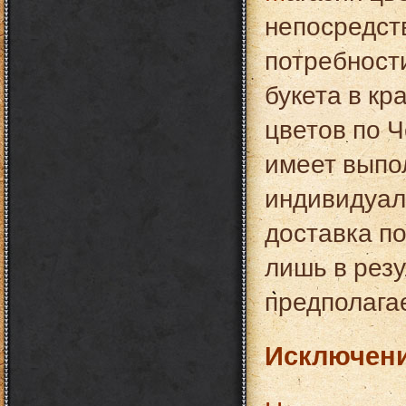
непосредст
потребност
букета в к
цветов по 
имеет выпол
индивидуал
доставка по
лишь в резу
предполагае
Исключени