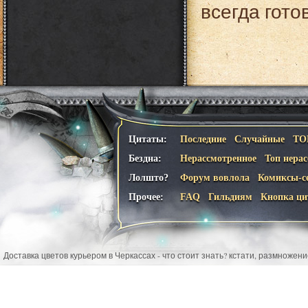
всегда гото
Цитаты:
Последние
Случайные
ТО
Бездна:
Нерассмотренное
Топ нера
Лолшто?
Форум вовлола
Комиксы-с
Прочее:
FAQ
Гильдиям
Кнопка ци
Доставка цветов курьером в Черкассах - что стоит знать? кстати, размножен