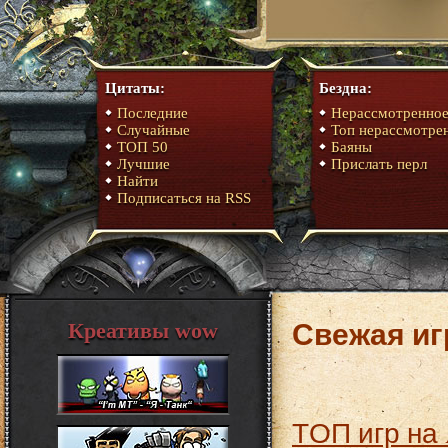
Цитаты:
Бездна:
Последние
Нерассмотренно
Случайные
Топ нерассмотре
ТОП 50
Баяны
Лучшие
Прислать перл
Найти
Подписаться на RSS
Свежая иг
Креативы wow
ТОП игр на