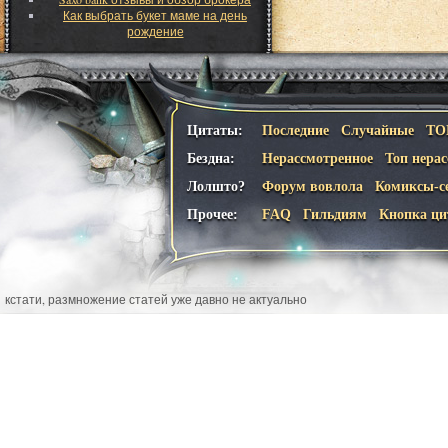
Как выбрать букет маме на день
рождение
Цитаты:
Последние
Случайные
ТО
Бездна:
Нерассмотренное
Топ нера
Лолшто?
Форум вовлола
Комиксы-с
Прочее:
FAQ
Гильдиям
Кнопка ци
кстати, размножение статей уже давно не актуально