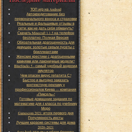
ТОП игр на Android
Автокредитование без
первоначального взноса и страховки
Реальные и фальшивые отзывы в
сети: как не дать себя обмануть?
Скачать Minecraft 1.1.5 на телефон
бесплатно: Полная Версия
Обязательная драгоценность для
девушек: золотые серьги пусеты с
бриллиантами
Женские крестики с драгоценными
камнями или лаконичные модели?
BlueStacks 5 - самый удобный андроид
эмулятор
Чем опасен вирус гепатита С?
Быстро и выгодно заказать
контекстную рекламу у
профессионалов Киева — компания
«Пиксель»!
Готовые домашние задания по
математике для 4 класса по учебнику
Моро
Gamescom 2021: итоги первого дня
Популярность инсты
Лучшие караоке-системы для дома
2020–2021
Saxo bank отзывы и обзор брокера