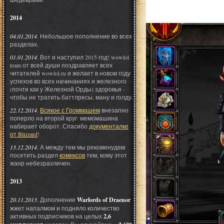
2014
04.01.2014
. Небольшое пополнение во всех
разделах.
01.01.2014
. Вот и наступил 2015 год! wowlol
team от всей души поздравляет всех
читателей wowlol.ru и желает в новом году
успехов во всех начинаниях и железного
(почти как у Железной Орды) здоровья -
чтобы не тратить баттлресы, ману и голду.
22.12.2014
.
Всякое с Громмашем
внезапно
поперло на второй круг: мемомашина
набирает оборот. Спасибо
документалке
от Blizzard
!
13.12.2014
. А между тем мы рекоменудем
посетить раздел
комиксов
тем, кому этот
жанр небезразличен.
2013
20.11.2013
. Дополнение
Warlords of Draenor
жжет напалмом и подняло количество
активных подписчиков на целых
2,6