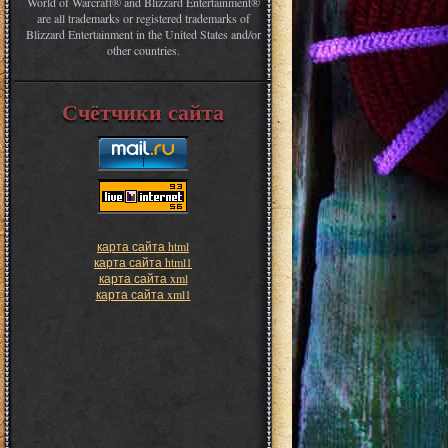
World of Warcraft® and Blizzard Entertainment®
are all trademarks or registered trademarks of
Blizzard Entertainment in the United States and/or
other countries.
Счётчики сайта
карта сайта html
карта сайта html1
карта сайта xml
карта сайта xml1