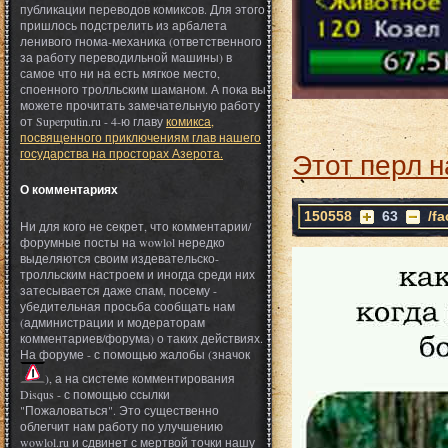
публикации переводов комиксов. Для этого
пришлось подстрелить из арбалета
ленивого гнома-механика (ответственного
за работу переводильной машины) в
самое что ни на есть мягкое место,
споенного тролльским шаманом. А пока вы
можете прочитать замечательную работу
от Superputin.ru - 4-ю главу
комикса,
посвященного приключениям глав нашего
государства на просторах Азерота.
Этот перл н
О комментариях
150558
63
/f
Ни для кого не секрет, что комментарии/
форумные посты на wowlol нередко
выделяются своим издевательско-
тролльским настроем и иногда среди них
затесывается даже спам, посему -
убедительная просьба сообщать нам
(администрации и модераторам
комментариев/форума) о таких действиях.
На форуме - с помощью жалобы (значок
), а на системе комментирования
Disqus - с помощью ссылки
"Пожаловаться". Это существенно
облегчит нам работу по улучшению
wowlol.ru и сдвинет с мертвой точки нашу