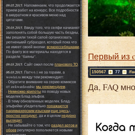
09.05.2015
. Напоминаем, что продолжается
прием работ на конкурс. Все подробности
в аккуратном и красивом меню над
цитатами.
28.03.2015
. Ввиду того, что селфи начианют
заполонять собой большую часть бездны,
мы решили тихой сапой организовать
уютненький субраздел, который пока что
не имеет своей кнопки:
всякоессебяшками
.
По факту все материалы находятся в
Первый из 
разделе "баяны".
09.03.2015
. Сайт ожил после
планового ТО
.
150567
77
/f
06.03.2015
. Патч 6.1 не за горами, а
wowlol.ru между тем рекомендует:
- Обратите внимание на серию комиксов
Да, FAQ мно
от awkwardzombie:
мы рекомендуем
.
-
Немножко крипоты
по поводу новых
моделек Блад-эльфов.
- В тему обновленных моделек. Блад-
эльфийки убедительно
поражаются
парикмахерским изыскам
(
еще здесь
),
яростно негодуют
, да и в целом
недурно
выглядят
.
- Не забывайте о том, что
раздел артов и
обоев
регулярно пополняется новыми
шедеврами.