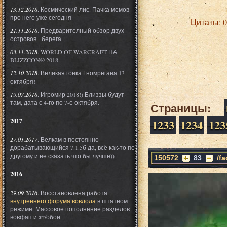
13.12.2018
. Космический лис. Пачка мемов
про него уже сегодня
Цитаты: 
21.11.2018
. Предварителный обзор двух
островов - берега
03.11.2018
. WORLD OF WARCRAFT НА
BLIZZCON® 2018
12.10.2018
. Великая гонка Гномрегана 13
октября!
19.07.2018
. Игромир 2018!) Близзы будут
там, дата с 4-го по 7-е октября.
Страницы:
2017
1233
1234
123
27.01.2017
. Велкам в постоянно
дорабатывающийся 7.1.5б да, всё как-то по
другому и не сказать что бы лучше))
150572
83
/f
2016
29.09.2016
. Восстановлена работа
внутреннего форума вовлола
в штатном
режиме. Массовое пополнение разделов
вовфап и art/обои.