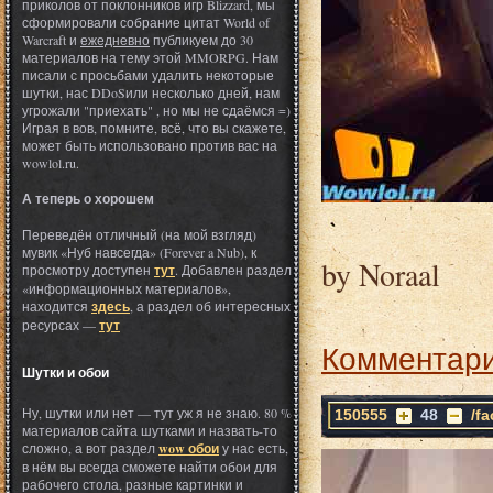
приколов от поклонников игр Blizzard, мы
сформировали собрание цитат World of
Warcraft и
ежедневно
публикуем до 30
материалов на тему этой MMORPG. Нам
писали с просьбами удалить некоторые
шутки, нас DDoSили несколько дней, нам
угрожали "приехать" , но мы не сдаёмся =)
Играя в вов, помните, всё, что вы скажете,
может быть использовано против вас на
wowlol.ru.
А теперь о хорошем
Переведён отличный (на мой взгляд)
мувик «Нуб навсегда» (Forever a Nub), к
by Noraal
просмотру доступен
тут
. Добавлен раздел
«информационных материалов»,
находится
здесь
, а раздел об интересных
ресурсах —
тут
Комментари
Шутки и обои
Ну, шутки или нет — тут уж я не знаю. 80 %
150555
48
/f
материалов сайта шутками и назвать-то
сложно, а вот раздел
wow обои
у нас есть,
в нём вы всегда сможете найти обои для
рабочего стола, разные картинки и