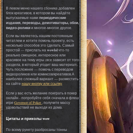
В левом меню нашего сбоника добавлен
блок креативов, в котором вы найдёте
выпускаемые нами
периодические
издания, переводы, демотиваторы, обои,
видео-ролики
и многое-многое другое.
Если вы являетесь нашим постоянным
читатлем и хотите помочь проекту, есть
несколько способов это сделать. Самый
простой — прислать на
wowlol
что-то
реально смешное, интересное или
красивое на тему игры (все зависит от того
раздела, в который угодит ваш материал).
Чуть посложнее — помочь с переводом
видеороликов или комиксов/креативов.А
наиболее сложный вариант — разместить
на сайте
нашу кнопку или ссылку
.
Если у вас есть желание поиграть в покер
онлайн - попробуйте себя сначала в флеш
игре
Governor of Poker
, получите массу
удовольствий не выходя из дома.
Цитаты и приколы wow
По всему рунету разбросаны тонны