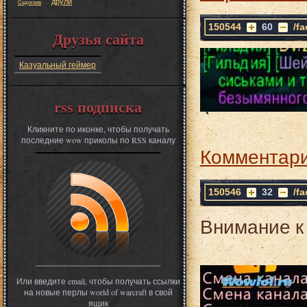
друли
Седогрив
150544
60
/f
Друзья сайта
Казуальный геймер
rss подписка
Кликните по иконке, чтобы получать
последние wow приколы по RSS каналу
Комментари
150546
32
/f
Внимание к
Или введите email, чтобы получать ссылки
на новые перлы world of warcraft в свой
ящик