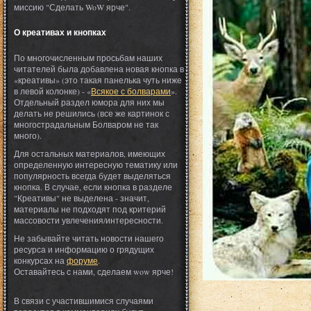
миссию "Сделать WoW ярче".
О креативах и кнопках
По многочисленным просьбам наших
читателей была добавлена новая кнопка в
«креативы» (это такая панелька чуть ниже
в левой колонке) - «
Всякое с болварами
».
Отдельный раздел юмора для них мы
делать не решились (все же картинок с
многострадальным Болваром не так
много).
Для остальных материалов, имеющих
определенную интересную тематику или
популярность всегда будет выделяться
кнопка. В случае, если кнопка в разделе
"Креативы" не выделена - значит,
материалы не подходят под критерий
массовости увлечения/интересности.
Не забывайте читать новости нашего
ресурса и информацию о грядущих
конкурсах на
форуме
.
Оставайтесь с нами, сделаем wow ярче!
В связи с участившимися случаями