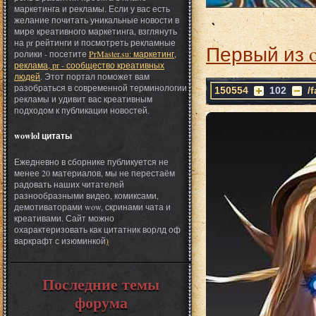
маркетинга и рекламы. Если у вас есть
желание почитать уникальные новости в
мире креативного маркетинга, взглянуть
на pr рейтинги и посмотреть рекламные
Первый из 
ролики - посетите
PrMaster.su: маркетинг,
реклама, pr - сообщество креативных
людей
. Этот портал поможет вам
разобраться в современной терминологии
150554
102
/
рекламы и удивит вас креативным
подходом к публикации новостей.
wowlol цитаты
Ежедневно в сборнике публикуется не
менее 20 материалов, мы не перестаём
радовать наших читателей
разнообразными видео, комиксами,
демотиваторами wow, скринами чата и
креативами. Сайт можно
охарактеризовать как цитатник ворлд оф
варкрафт с изюминкой
)
Последние темы
форума