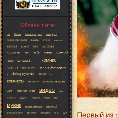
Облако тегов
конкурс5
lookingforgroup
омг
ГМство
стихи
всякоесдренором
пиратки
школота
dailyblink
конкурс3
роги
конкурс2
палы
нубы
конкурс8
катаклизм
ники
комикс
конкурс11
и
ханты
всякоесболваром
патч_4.0.1
tehgladiators
darklegacycomics
Жесть
м
дк
комиксы
конкурс9
всякоессебяшкам
видео
маги
Пиратская_Бухта
локи
чат
обои
wowlol.ru
Гордунни
Азурегос
мувик
конкурс4
всякоесгроммаше
Первый из 
конкурс
Вечная_Песня
женское
танки
ЦЛК