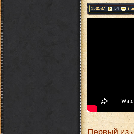
150537
54
/f
Первый из 