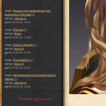
тема:
Крыша для проведения дня
рождения в Москве [1]
автор:
olibazilevic
дата: 05.05.26, 20:30
тема:
Платье [1]
автор:
Bisher
дата: 04.05.26, 11:44
тема:
Отель в Крыму [1]
автор:
Miron20
дата: 03.05.26, 19:36
тема:
Подскажите [1]
автор:
Miron20
дата: 03.05.26, 19:32
тема:
Авторизация пользователей по
звонку [1]
автор:
olibazilevic
дата: 26.04.26, 16:38
Наши друзья