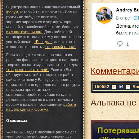
В центре внимания - наш замечательный
форум
, который так и просится к Вам на
ручки - не забудьте посетить,
зарегистрироваться и черкнуть пару
мыслей в полюбившейся теме, благо, что
их у нас очень много
. Для любителей
поговорить о том и о сем у нас заготовлен
уютный раздел
"Беседка"
, для тех, кто
желает поторговать -
"торговый канал"
.
Если вы ищете чего-то новенького из
разряда фанфиков или просто народного
творчества на тему - загляните в раздел
Комментари
"творчество читателей"
. Если же Вы
обнаружили какой-то недочет в работе
сайта, или если у Вас вдруг зародилась
гениальнейшая идея для нашего ресурса
150552
54
/f
(рассказы про гигантских
сквернонанороботов-убийц из кузни
Альпака не 
демонов во главе не в счет) - милости
просим в раздел, посвященный
работе
нашего сайта и форума
.
О комиксах
Wowlol team ведет массовые работы для
того, чтобы возобновить регулярные