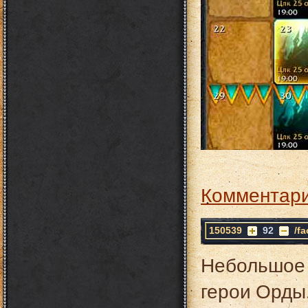
Комментари
150539
92
/f
Небольшое 
герои Орды