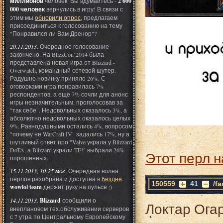
миллионов
человек. Вы вдумайтесь -
2 600
000 человек
вернулись в игру! В связи с
этим мы
обновили опрос
, предлагаем
присоединиться к голосованию на тему
"Понравился ли Вам Дренор"?
20.11.2013
. Очередное голосование
закончено. На BlizzCon`2014 была
представлена новая игра от Blizzard -
Overwatch, командный сетевой шутер.
Радушно новинку приняло 26%. С
оговорками игра понравилась 7%
респондентов, а еще 7% сочли для анонс
игры незначительным, проголосовав за
"так себе". Недовольных оказалось 3%, а
абсолютно недовольных оказалось целых
9%. Равнодушными остались 4%, вопросом
"почему не WarCraft IV" задались 17%, ну а
шутливый ответ про "Valve украла у Blizzard
DoTA, а Blizzard украли TF!" выбрали 26%
Этот перл н
опрошенных.
15.11.2013, 10:25 мск
. Очередная волна
перлов разобрана и доступна в
бездне
.
150559
41
/f
wowlol team
держит руку на пульсе ;)
14.11.2013
.
Blizzard
сообщили о
Локтар Огар
внеплановом тех.обслуживании серверов
с 7 утра по Центральному Европейскому