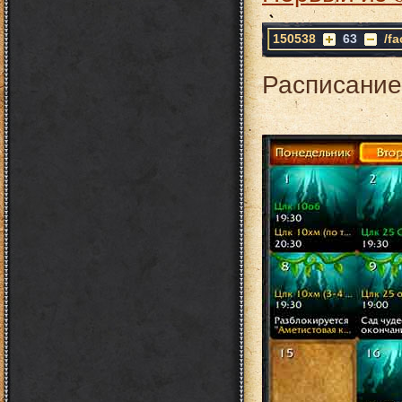
150538
63
/f
Расписание