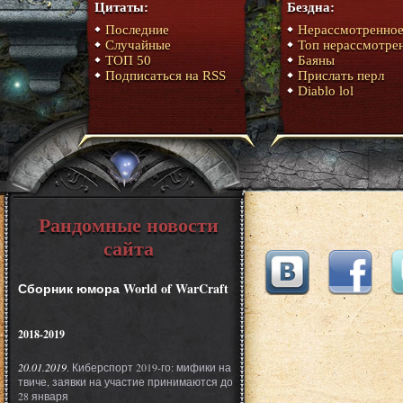
Цитаты:
Бездна:
Последние
Нерассмотренно
Случайные
Топ нерассмотре
ТОП 50
Баяны
Подписаться на RSS
Прислать перл
Diablo lol
Рандомные новости
сайта
Сборник юмора World of WarCraft
2018-2019
20.01.2019
. Киберспорт 2019-го: мифики на
твиче, заявки на участие принимаются до
28 января