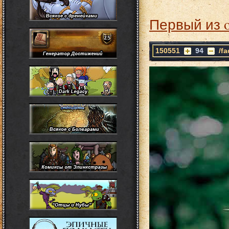
Первый из 
150551
94
/f