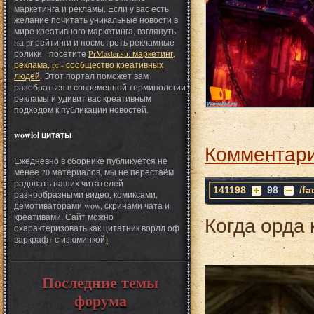
маркетинга и рекламы. Если у вас есть
желание почитать уникальные новости в
мире креативного маркетинга, взглянуть
на pr рейтинги и посмотреть рекламные
ролики - посетите
PrMaster.su: маркетинг,
реклама, pr - сообщество креативных
людей
. Этот портал поможет вам
разобраться в современной терминологии
рекламы и удивит вас креативным
подходом к публикации новостей.
wowlol цитаты
Комментари
Ежедневно в сборнике публикуется не
менее 20 материалов, мы не перестаём
радовать наших читателей
141198
98
/f
разнообразными видео, комиксами,
демотиваторами wow, скринами чата и
креативами. Сайт можно
Когда орда 
охарактеризовать как цитатник ворлд оф
варкрафт с изюминкой
)
Последние темы
форума