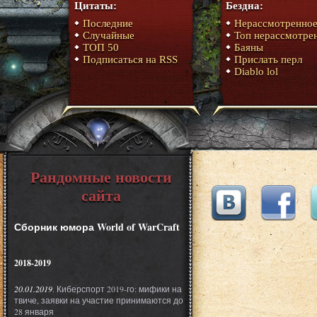
Цитаты:
Бездна:
Последние
Нерассмотренно
Случайные
Топ нерассмотре
ТОП 50
Баяны
Подписаться на RSS
Прислать перл
Diablo lol
Рандомные новости
сайта
Сборник юмора World of WarCraft
2018-2019
20.01.2019
. Киберспорт 2019-го: мифики на
твиче, заявки на участие принимаются до
28 января