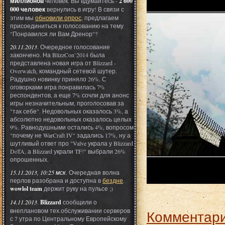
миллионов
человек. Вы вдумайтесь -
2 600
000 человек
вернулись в игру! В связи с
этим мы
обновили опрос
, предлагаем
присоединиться к голосованию на тему
"Понравился ли Вам Дренор"?
20.11.2013
. Очередное голосование
закончено. На BlizzCon`2014 была
представлена новая игра от Blizzard -
Overwatch, командный сетевой шутер.
Радушно новинку приняло 26%. С
оговорками игра понравилась 7%
респондентов, а еще 7% сочли для анонс
игры незначительным, проголосовав за
"так себе". Недовольных оказалось 3%, а
абсолютно недовольных оказалось целых
9%. Равнодушными остались 4%, вопросом
"почему не WarCraft IV" задались 17%, ну а
шутливый ответ про "Valve украла у Blizzard
DoTA, а Blizzard украли TF!" выбрали 26%
опрошенных.
15.11.2013, 10:25 мск
. Очередная волна
перлов разобрана и доступна в
бездне
.
wowlol team
держит руку на пульсе ;)
14.11.2013
.
Blizzard
сообщили о
внеплановом тех.обслуживании серверов
Комментари
с 7 утра по Центральному Европейскому