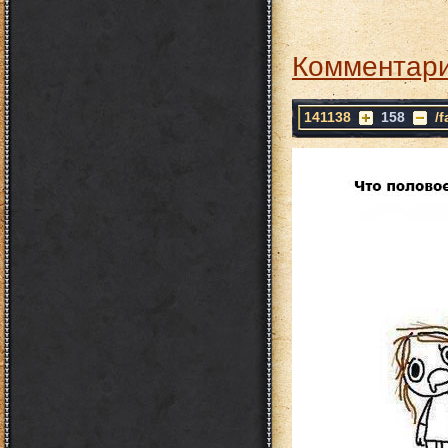
Комментари
141138
158
/