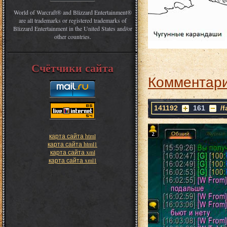
World of Warcraft® and Blizzard Entertainment®
are all trademarks or registered trademarks of
Blizzard Entertainment in the United States and/or
other countries.
Счётчики сайта
Комментари
141192
161
/
карта сайта html
карта сайта html1
карта сайта xml
карта сайта xml1