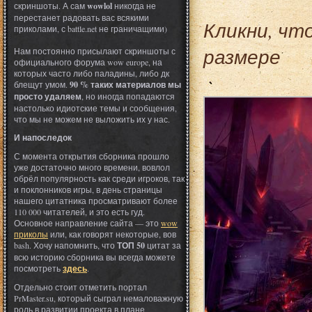
скриншоты. А сам
wowlol
никогда не
перестанет радовать вас всякими
Кликни, чт
приколами, с battle.net не граничащими)
размере
Нам постоянно присылают скриншоты с
официального форума wow europe, на
которых часто либо паладины, либо дк
блещут умом.
90 % таких материалов мы
просто удаляем
, но иногда попадаются
настолько идиотские темы и сообщения,
что мы не можем не выложить их у нас.
И напоследок
С момента открытия сборника прошло
уже достаточно много времени, вовлол
обрёл популярность как среди игроков, так
и поклонников игры, в день страницы
нашего цитатника просматривают более
110 000 читателей, и это есть гуд.
Основное направление сайта — это
wow
приколы
или, как говорят некоторые, вов
bash. Хочу напомнить, что
ТОП 50
цитат за
всю историю сборника вы всегда можете
посмотреть
здесь
.
Отдельно стоит отметить портал
PrMaster.su, который сыграл немаловажную
роль в развитии проекта в плане