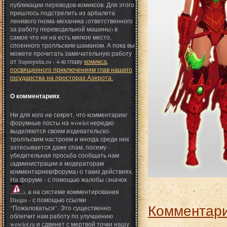
публикации переводов комиксов. Для этого
пришлось подстрелить из арбалета
ленивого гнома-механика (ответственного
за работу переводильной машины) в
самое что ни на есть мягкое место,
споенного тролльским шаманом. А пока вы
можете прочитать замечательную работу
от Superputin.ru - 4-ю главу
комикса,
посвященного приключениям глав нашего
государства на просторах Азерота.
О комментариях
Ни для кого не секрет, что комментарии/
форумные посты на wowlol нередко
выделяются своим издевательско-
тролльским настроем и иногда среди них
затесывается даже спам, посему -
убедительная просьба сообщать нам
(администрации и модераторам
комментариев/форума) о таких действиях.
На форуме - с помощью жалобы (значок
), а на системе комментирования
Disqus - с помощью ссылки
Комментари
"Пожаловаться". Это существенно
облегчит нам работу по улучшению
wowlol.ru и сдвинет с мертвой точки нашу