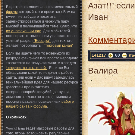
Азат!!! есл
В центре внимания - наш замечательный
форум
, который так и просится к Вам на
Иван
ручки - не забудьте посетить,
зарегистрироваться и черкнуть пару
мыслей в полюбившейся теме, благо, что
их у нас очень много
. Для любителей
поговорить о том и о сем у нас заготовлен
Комментари
уютный раздел
"Беседка"
, для тех, кто
желает поторговать -
"торговый канал"
.
Если вы ищете чего-то новенького из
141217
60
/f
разряда фанфиков или просто народного
творчества на тему - загляните в раздел
Валира
"творчество читателей"
. Если же Вы
обнаружили какой-то недочет в работе
сайта, или если у Вас вдруг зародилась
гениальнейшая идея для нашего ресурса
(рассказы про гигантских
сквернонанороботов-убийц из кузни
демонов во главе не в счет) - милости
просим в раздел, посвященный
работе
нашего сайта и форума
.
О комиксах
Wowlol team ведет массовые работы для
того, чтобы возобновить регулярные