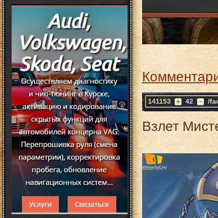
Комментари
141153
42
/f
Взлет Мист