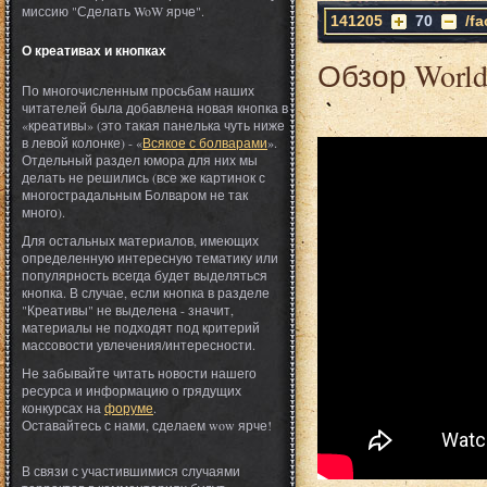
миссию "Сделать WoW ярче".
141205
70
/f
О креативах и кнопках
Обзор World 
По многочисленным просьбам наших
читателей была добавлена новая кнопка в
«креативы» (это такая панелька чуть ниже
в левой колонке) - «
Всякое с болварами
».
Отдельный раздел юмора для них мы
делать не решились (все же картинок с
многострадальным Болваром не так
много).
Для остальных материалов, имеющих
определенную интересную тематику или
популярность всегда будет выделяться
кнопка. В случае, если кнопка в разделе
"Креативы" не выделена - значит,
материалы не подходят под критерий
массовости увлечения/интересности.
Не забывайте читать новости нашего
ресурса и информацию о грядущих
конкурсах на
форуме
.
Оставайтесь с нами, сделаем wow ярче!
В связи с участившимися случаями