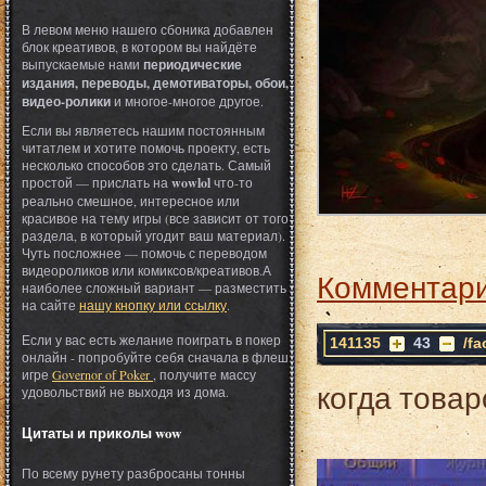
В левом меню нашего сбоника добавлен
блок креативов, в котором вы найдёте
выпускаемые нами
периодические
издания, переводы, демотиваторы, обои,
видео-ролики
и многое-многое другое.
Если вы являетесь нашим постоянным
читатлем и хотите помочь проекту, есть
несколько способов это сделать. Самый
простой — прислать на
wowlol
что-то
реально смешное, интересное или
красивое на тему игры (все зависит от того
раздела, в который угодит ваш материал).
Чуть посложнее — помочь с переводом
видеороликов или комиксов/креативов.А
Комментари
наиболее сложный вариант — разместить
на сайте
нашу кнопку или ссылку
.
Если у вас есть желание поиграть в покер
141135
43
/f
онлайн - попробуйте себя сначала в флеш
игре
Governor of Poker
, получите массу
когда това
удовольствий не выходя из дома.
Цитаты и приколы wow
По всему рунету разбросаны тонны