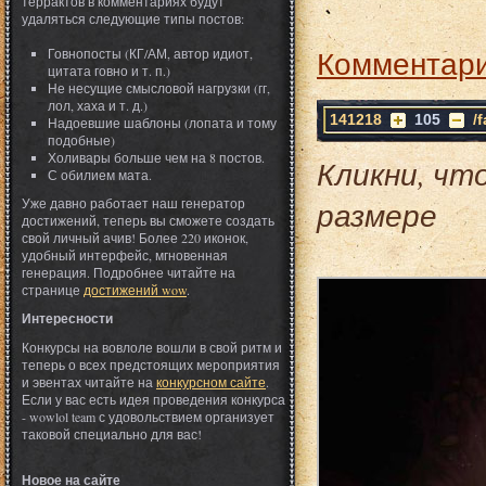
террактов в комментариях будут
удаляться следующие типы постов:
Комментари
Говнопосты (КГ/АМ, автор идиот,
цитата говно и т. п.)
Не несущие смысловой нагрузки (гг,
лол, хаха и т. д.)
141218
105
/
Надоевшие шаблоны (лопата и тому
подобные)
Холивары больше чем на 8 постов.
Кликни, чт
С обилием мата.
Уже давно работает наш генератор
размере
достижений, теперь вы сможете создать
свой личный ачив! Более 220 иконок,
удобный интерфейс, мгновенная
генерация. Подробнее читайте на
странице
достижений wow
.
Интересности
Конкурсы на вовлоле вошли в свой ритм и
теперь о всех предстоящих мероприятия
и эвентах читайте на
конкурсном сайте
.
Если у вас есть идея проведения конкурса
- wowlol team с удовольствием организует
таковой специально для вас!
Новое на сайте