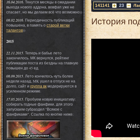
16.04.2016
. Тянутся месяцы в ожидании
141141
23
/f
выхода нового аддона, вовфап уже не
спасает, но мы делаем всё что возможно))
История по
08.02.2016
. Периодичность публикаций
повышена, в память о
старой ветки
талантов
))
2015
22.11.2015
. Теперь и бабье лето
закончилось. МК вернулся, рейтинг
публикации поста из бездны на главную
повышен до 45 ед.
08.09.2015
. Лето кончилось чуть более
недели назад, MK ушел в отпуск не на
долго, сайт и
группа вк
модерируются в
усиленном режиме.
17.05.2015
. Пробуем новую инициативу:
собирать годные фанфики, для этого
запускаем субраздел "Всякое с
фанфиками". Ссылка по кнопке ниже: