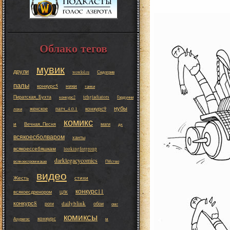
Облако тегов
мувик
друли
wowlol.ru
Седогрив
палы
конкурс5
ники
танки
Пиратская_Бухта
tehgladiators
конкурс2
Гордунни
нубы
конкурс9
женское
патч_4.0.1
локи
комикс
и
Вечная_Песня
маги
дк
всякоесболваром
ханты
всякоессебяшкам
lookingforgroup
darklegacycomics
всякоесгроммаше
ГМство
видео
Жесть
стихи
конкурс11
всякоесдренором
ЦЛК
конкурс8
dailyblink
роги
обои
омг
комиксы
конкурс
Азурегос
м