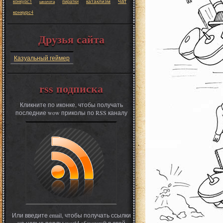
чат
катаклизм
конкурс3
пиратки
школота
конкурс4
Друзья сайта
Казуальный геймер
rss подписка
Кликните по иконке, чтобы получать
последние wow приколы по RSS каналу
Или введите email, чтобы получать ссылки