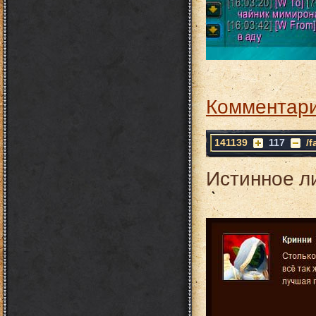
Комментари
141139
117
/
Истинное л