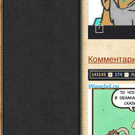
Комментари
141143
174
/