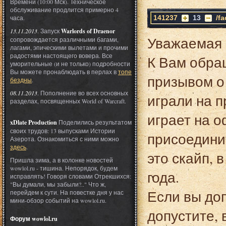
Времени (10:00 Мск). Техническое
обслуживание продлится примерно 4
часа.
141237
13
/f
13.11.2013
. Запуск
Warlords of Draenor
Уважаемая 
сопровождается различными багами,
лагами, эпическими вылетами и прочими
радостями настоящего вовера. Все
К Вам обра
уморительные (и не только) подробности
Вы можете пронаблюдать в перлах в
топе
призывом о
бездны
.
08.11.2013
. Пополнение во всех основных
играли на п
разделах, посвященных World of Warcraft.
играет на о
xDlate Production
Поделились результатом
своих трудов: 13 выпусками Истории
присоединит
Азерота. Ознакомиться с ними можно
здесь
.
это скайп, 
Пришла зима, а в колонке новостей
wowlol.ru - тишина. Непорядок, будем
года.
исправлять! Говоря словами Отрекшихся:
"Вы думали, мы забыли?.." Что ж,
Если вы доп
перейдем к сути. На повестке дня у нас
мини-обзор событий на wowlol.ru.
допустите, 
Форум wowlol.ru