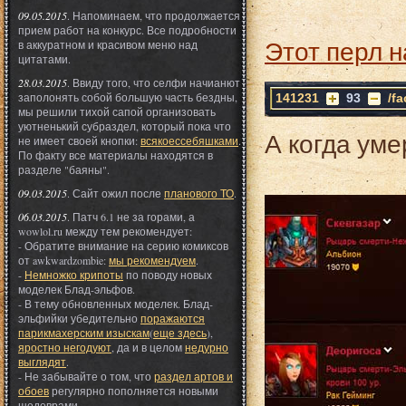
09.05.2015
. Напоминаем, что продолжается
прием работ на конкурс. Все подробности
Этот перл н
в аккуратном и красивом меню над
цитатами.
28.03.2015
. Ввиду того, что селфи начианют
заполонять собой большую часть бездны,
141231
93
/f
мы решили тихой сапой организовать
уютненький субраздел, который пока что
А когда уме
не имеет своей кнопки:
всякоессебяшками
.
По факту все материалы находятся в
разделе "баяны".
09.03.2015
. Сайт ожил после
планового ТО
.
06.03.2015
. Патч 6.1 не за горами, а
wowlol.ru между тем рекомендует:
- Обратите внимание на серию комиксов
от awkwardzombie:
мы рекомендуем
.
-
Немножко крипоты
по поводу новых
моделек Блад-эльфов.
- В тему обновленных моделек. Блад-
эльфийки убедительно
поражаются
парикмахерским изыскам
(
еще здесь
),
яростно негодуют
, да и в целом
недурно
выглядят
.
- Не забывайте о том, что
раздел артов и
обоев
регулярно пополняется новыми
шедеврами.