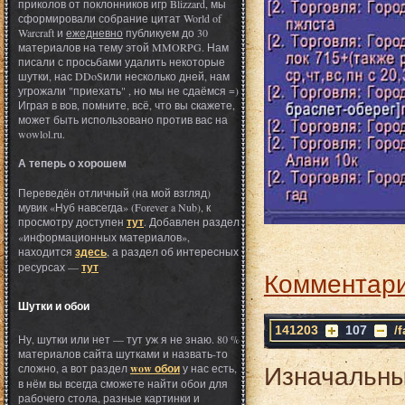
приколов от поклонников игр Blizzard, мы
сформировали собрание цитат World of
Warcraft и
ежедневно
публикуем до 30
материалов на тему этой MMORPG. Нам
писали с просьбами удалить некоторые
шутки, нас DDoSили несколько дней, нам
угрожали "приехать" , но мы не сдаёмся =)
Играя в вов, помните, всё, что вы скажете,
может быть использовано против вас на
wowlol.ru.
А теперь о хорошем
Переведён отличный (на мой взгляд)
мувик «Нуб навсегда» (Forever a Nub), к
просмотру доступен
тут
. Добавлен раздел
«информационных материалов»,
находится
здесь
, а раздел об интересных
ресурсах —
тут
Комментари
Шутки и обои
141203
107
/
Ну, шутки или нет — тут уж я не знаю. 80 %
материалов сайта шутками и назвать-то
Изначальны
сложно, а вот раздел
wow обои
у нас есть,
в нём вы всегда сможете найти обои для
рабочего стола, разные картинки и