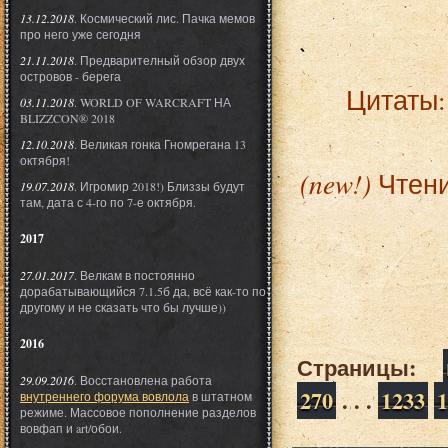
13.12.2018
. Космический лис. Пачка мемов
про него уже сегодня
21.11.2018
. Предварителный обзор двух
островов - берега
Цитаты
03.11.2018
. WORLD OF WARCRAFT НА
BLIZZCON® 2018
12.10.2018
. Великая гонка Гномрегана 13
октября!
(new!)
Чтени
19.07.2018
. Игромир 2018!) Близзы будут
там, дата с 4-го по 7-е октября.
2017
27.01.2017
. Велкам в постоянно
дорабатывающийся 7.1.5б да, всё как-то по
другому и не сказать что бы лучше))
2016
Страницы:
29.09.2016
. Восстановлена работа
270
. . .
1233
1
внутреннего форума вовлола
в штатном
режиме. Массовое пополнение разделов
вовфап и art/обои.