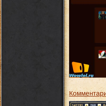
Комментари
141191
268
/