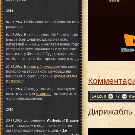
2014
04.01.2014
. Небольшое пополнение во всех
разделах.
01.01.2014
. Вот и наступил 2015 год! wowlol
team от всей души поздравляет всех
читателей wowlol.ru и желает в новом году
успехов во всех начинаниях и железного
(почти как у Железной Орды) здоровья -
чтобы не тратить баттлресы, ману и голду.
22.12.2014
.
Всякое с Громмашем
внезапно
поперло на второй круг: мемомашина
набирает оборот. Спасибо
документалке
Комментари
от Blizzard
!
13.12.2014
. А между тем мы рекоменудем
посетить раздел
комиксов
тем, кому этот
141208
77
/f
жанр небезразличен.
Дирижабль 
2013
20.11.2013
. Дополнение
Warlords of Draenor
жжет напалмом и подняло количество
активных подписчиков на целых
2,6