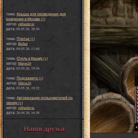
тема:
Крыша для проведения дня
рождения в Москве [1]
автор:
olibazilevic
дата: 05.05.26, 20:30
тема:
Платье [1]
автор:
Bisher
дата: 04.05.26, 11:44
тема:
Отель в Крыму [1]
автор:
Miron20
дата: 03.05.26, 19:36
тема:
Подскажите [1]
автор:
Miron20
дата: 03.05.26, 19:32
тема:
Авторизация пользователей по
звонку [1]
автор:
olibazilevic
дата: 26.04.26, 16:38
Наши друзья