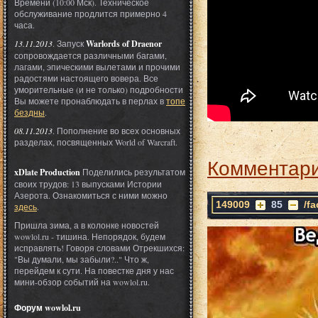
Времени (10:00 Мск). Техническое
обслуживание продлится примерно 4
часа.
13.11.2013
. Запуск
Warlords of Draenor
сопровождается различными багами,
лагами, эпическими вылетами и прочими
радостями настоящего вовера. Все
уморительные (и не только) подробности
Вы можете пронаблюдать в перлах в
топе
бездны
.
08.11.2013
. Пополнение во всех основных
разделах, посвященных World of Warcraft.
Комментари
xDlate Production
Поделились результатом
своих трудов: 13 выпусками Истории
Азерота. Ознакомиться с ними можно
149009
85
/f
здесь
.
Пришла зима, а в колонке новостей
wowlol.ru - тишина. Непорядок, будем
исправлять! Говоря словами Отрекшихся:
"Вы думали, мы забыли?.." Что ж,
перейдем к сути. На повестке дня у нас
мини-обзор событий на wowlol.ru.
Форум wowlol.ru