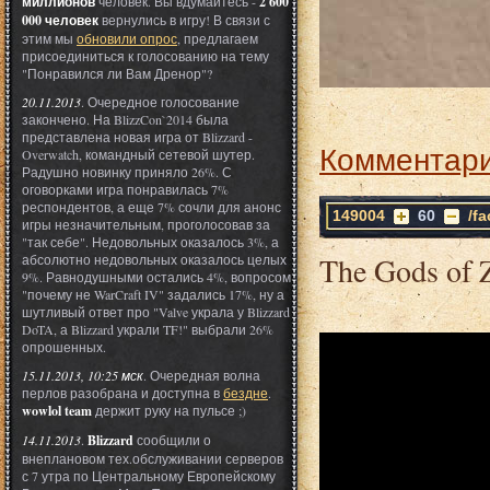
миллионов
человек. Вы вдумайтесь -
2 600
000 человек
вернулись в игру! В связи с
этим мы
обновили опрос
, предлагаем
присоединиться к голосованию на тему
"Понравился ли Вам Дренор"?
20.11.2013
. Очередное голосование
закончено. На BlizzCon`2014 была
представлена новая игра от Blizzard -
Комментари
Overwatch, командный сетевой шутер.
Радушно новинку приняло 26%. С
оговорками игра понравилась 7%
респондентов, а еще 7% сочли для анонс
149004
60
/f
игры незначительным, проголосовав за
"так себе". Недовольных оказалось 3%, а
The Gods of 
абсолютно недовольных оказалось целых
9%. Равнодушными остались 4%, вопросом
"почему не WarCraft IV" задались 17%, ну а
шутливый ответ про "Valve украла у Blizzard
DoTA, а Blizzard украли TF!" выбрали 26%
опрошенных.
15.11.2013, 10:25 мск
. Очередная волна
перлов разобрана и доступна в
бездне
.
wowlol team
держит руку на пульсе ;)
14.11.2013
.
Blizzard
сообщили о
внеплановом тех.обслуживании серверов
с 7 утра по Центральному Европейскому