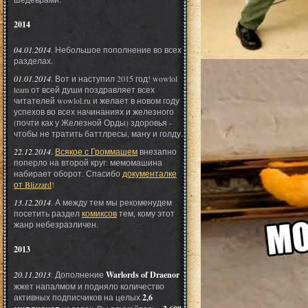
2014
04.01.2014
. Небольшое пополнение во всех
разделах.
01.01.2014
. Вот и наступил 2015 год! wowlol
team от всей души поздравляет всех
читателей wowlol.ru и желает в новом году
успехов во всех начинаниях и железного
(почти как у Железной Орды) здоровья -
чтобы не тратить баттлресы, ману и голду.
22.12.2014
.
Всякое с Громмашем
внезапно
поперло на второй круг: мемомашина
набирает оборот. Спасибо
документалке
от Blizzard
!
13.12.2014
. А между тем мы рекоменудем
посетить раздел
комиксов
тем, кому этот
жанр небезразличен.
2013
20.11.2013
. Дополнение
Warlords of Draenor
жжет напалмом и подняло количество
активных подписчиков на целых
2,6