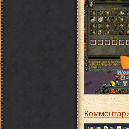
Комментари
148986
96
/f