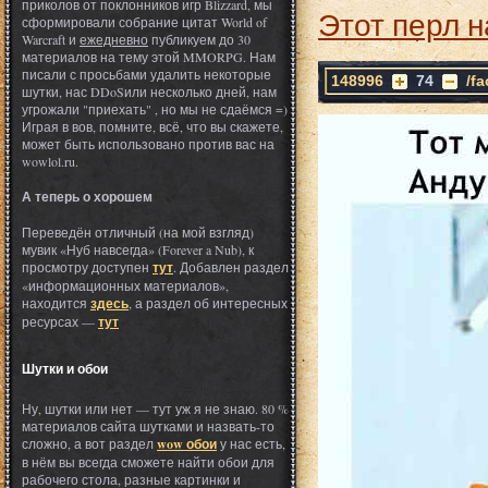
приколов от поклонников игр Blizzard, мы
Этот перл н
сформировали собрание цитат World of
Warcraft и
ежедневно
публикуем до 30
материалов на тему этой MMORPG. Нам
писали с просьбами удалить некоторые
148996
74
/f
шутки, нас DDoSили несколько дней, нам
угрожали "приехать" , но мы не сдаёмся =)
Играя в вов, помните, всё, что вы скажете,
может быть использовано против вас на
wowlol.ru.
А теперь о хорошем
Переведён отличный (на мой взгляд)
мувик «Нуб навсегда» (Forever a Nub), к
просмотру доступен
тут
. Добавлен раздел
«информационных материалов»,
находится
здесь
, а раздел об интересных
ресурсах —
тут
Шутки и обои
Ну, шутки или нет — тут уж я не знаю. 80 %
материалов сайта шутками и назвать-то
сложно, а вот раздел
wow обои
у нас есть,
в нём вы всегда сможете найти обои для
рабочего стола, разные картинки и