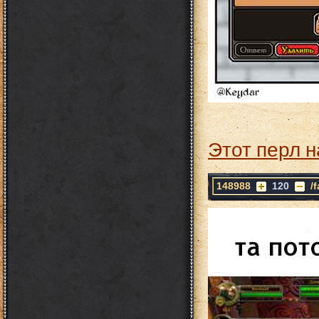
Этот перл н
148988
120
/