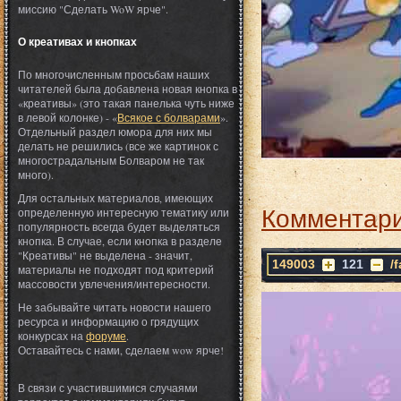
миссию "Сделать WoW ярче".
О креативах и кнопках
По многочисленным просьбам наших
читателей была добавлена новая кнопка в
«креативы» (это такая панелька чуть ниже
в левой колонке) - «
Всякое с болварами
».
Отдельный раздел юмора для них мы
делать не решились (все же картинок с
многострадальным Болваром не так
много).
Для остальных материалов, имеющих
Комментари
определенную интересную тематику или
популярность всегда будет выделяться
кнопка. В случае, если кнопка в разделе
"Креативы" не выделена - значит,
149003
121
/
материалы не подходят под критерий
массовости увлечения/интересности.
Не забывайте читать новости нашего
ресурса и информацию о грядущих
конкурсах на
форуме
.
Оставайтесь с нами, сделаем wow ярче!
В связи с участившимися случаями