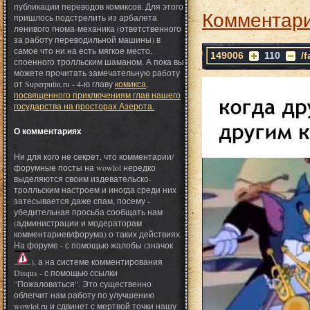
публикации переводов комиксов. Для этого
Комментари
пришлось подстрелить из арбалета
ленивого гнома-механика (ответственного
за работу переводильной машины) в
самое что ни на есть мягкое место,
149006
110
/
споенного тролльским шаманом. А пока вы
можете прочитать замечательную работу
от Superputin.ru - 4-ю главу
комикса,
посвященного приключениям глав нашего
государства на просторах Азерота.
О комментариях
Ни для кого не секрет, что комментарии/
форумные посты на wowlol нередко
выделяются своим издевательско-
тролльским настроем и иногда среди них
затесывается даже спам, посему -
убедительная просьба сообщать нам
(администрации и модераторам
комментариев/форума) о таких действиях.
На форуме - с помощью жалобы (значок
), а на системе комментирования
Disqus - с помощью ссылки
"Пожаловаться". Это существенно
облегчит нам работу по улучшению
wowlol.ru и сдвинет с мертвой точки нашу