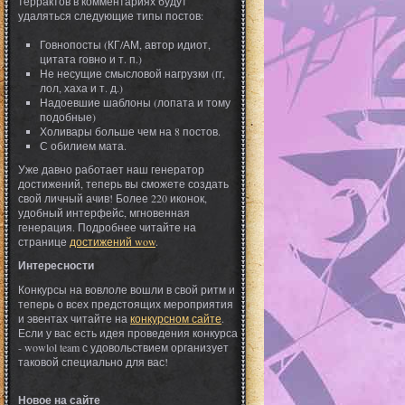
террактов в комментариях будут
удаляться следующие типы постов:
Говнопосты (КГ/АМ, автор идиот,
цитата говно и т. п.)
Не несущие смысловой нагрузки (гг,
лол, хаха и т. д.)
Надоевшие шаблоны (лопата и тому
подобные)
Холивары больше чем на 8 постов.
С обилием мата.
Уже давно работает наш генератор
достижений, теперь вы сможете создать
свой личный ачив! Более 220 иконок,
удобный интерфейс, мгновенная
генерация. Подробнее читайте на
странице
достижений wow
.
Интересности
Конкурсы на вовлоле вошли в свой ритм и
теперь о всех предстоящих мероприятия
и эвентах читайте на
конкурсном сайте
.
Если у вас есть идея проведения конкурса
- wowlol team с удовольствием организует
таковой специально для вас!
Новое на сайте