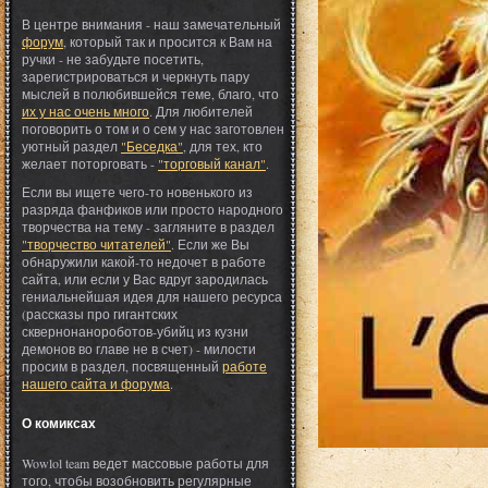
В центре внимания - наш замечательный
форум
, который так и просится к Вам на
ручки - не забудьте посетить,
зарегистрироваться и черкнуть пару
мыслей в полюбившейся теме, благо, что
их у нас очень много
. Для любителей
поговорить о том и о сем у нас заготовлен
уютный раздел
"Беседка"
, для тех, кто
желает поторговать -
"торговый канал"
.
Если вы ищете чего-то новенького из
разряда фанфиков или просто народного
творчества на тему - загляните в раздел
"творчество читателей"
. Если же Вы
обнаружили какой-то недочет в работе
сайта, или если у Вас вдруг зародилась
гениальнейшая идея для нашего ресурса
(рассказы про гигантских
сквернонанороботов-убийц из кузни
демонов во главе не в счет) - милости
просим в раздел, посвященный
работе
нашего сайта и форума
.
О комиксах
Wowlol team ведет массовые работы для
того, чтобы возобновить регулярные