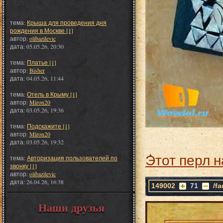
тема:
Крыша для проведения дня
рождения в Москве [1]
автор:
olibazilevic
дата: 05.05.26, 20:30
тема:
Платье [1]
автор:
Bisher
дата: 04.05.26, 11:44
тема:
Отель в Крыму [1]
автор:
Miron20
дата: 03.05.26, 19:36
тема:
Подскажите [1]
автор:
Miron20
дата: 03.05.26, 19:32
Этот перл н
тема:
Авторизация пользователей по
звонку [1]
автор:
olibazilevic
дата: 26.04.26, 16:38
149002
71
/f
Наши друзья