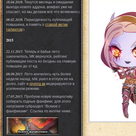
16.04.2016
. Тянутся месяцы в ожидании
выхода нового аддона, вовфап уже не
спасает, но мы делаем всё что возможно))
08.02.2016
. Периодичность публикаций
повышена, в память о
старой ветки
талантов
))
2015
22.11.2015
. Теперь и бабье лето
закончилось. МК вернулся, рейтинг
публикации поста из бездны на главную
повышен до 45 ед.
08.09.2015
. Лето кончилось чуть более
недели назад, MK ушел в отпуск не на
долго, сайт и
группа вк
модерируются в
усиленном режиме.
17.05.2015
. Пробуем новую инициативу:
собирать годные фанфики, для этого
запускаем субраздел "Всякое с
фанфиками". Ссылка по кнопке ниже: