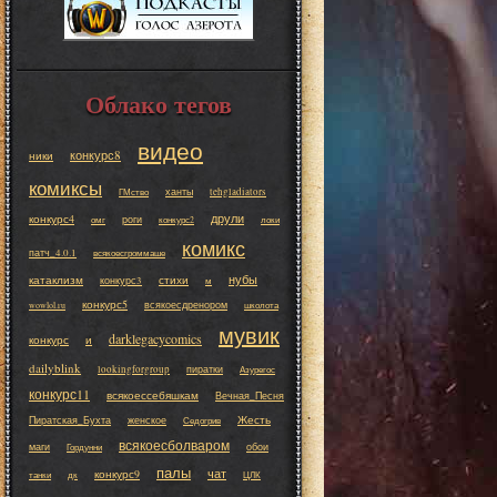
Облако тегов
видео
конкурс8
ники
комиксы
ханты
tehgladiators
ГМство
друли
конкурс4
роги
омг
конкурс2
локи
комикс
патч_4.0.1
всякоесгроммаше
нубы
катаклизм
стихи
конкурс3
м
конкурс5
всякоесдренором
wowlol.ru
школота
мувик
darklegacycomics
конкурс
и
dailyblink
lookingforgroup
пиратки
Азурегос
конкурс11
всякоессебяшкам
Вечная_Песня
Жесть
Пиратская_Бухта
женское
Седогрив
всякоесболваром
маги
обои
Гордунни
палы
чат
конкурс9
танки
дк
ЦЛК