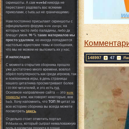
скриншоты. А сам
wowlol
никогда не
перестанет радовать вас всякими
приколами, с battle.net не граничащими)
Нам постоянно присылают скриншоты с
официального форума wow europe, на
которых часто либо паладины, либо дк
блещут умом.
90 % таких материалов мы
Комментари
просто удаляем
, но иногда попадаются
настолько идиотские темы и сообщения,
что мы не можем не выложить их у нас.
И напоследок
148997
47
/f
С момента открытия сборника прошло
уже достаточно много времени, вовлол
обрёл популярность как среди игроков, так
и поклонников игры, в день страницы
нашего цитатника просматривают более
110 000 читателей, и это есть гуд.
Основное направление сайта — это
wow
приколы
или, как говорят некоторые, вов
bash. Хочу напомнить, что
ТОП 50
цитат за
всю историю сборника вы всегда можете
посмотреть
здесь
.
Отдельно стоит отметить портал
PrMaster.su, который сыграл немаловажную
роль в развитии проекта в плане