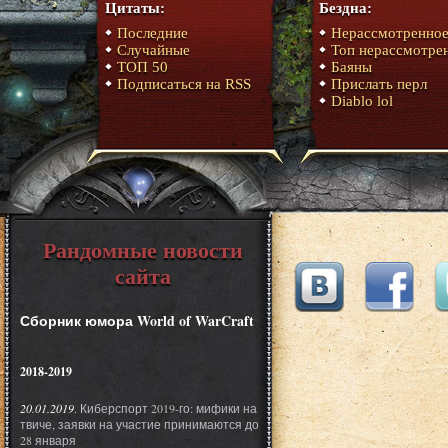
Цитаты:
Бездна:
Последние
Нерассмотренно
Случайные
Топ нерассмотре
ТОП 50
Баяны
Подписаться на RSS
Прислать перл
Diablo lol
Рандомные новости
сайта
Сборник юмора World of WarCraft
2018-2019
20.01.2019
. Киберспорт 2019-го: мифики на
твиче, заявки на участие принимаются до
28 января