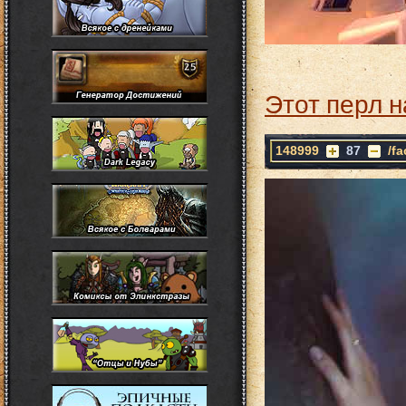
Этот перл н
148999
87
/f