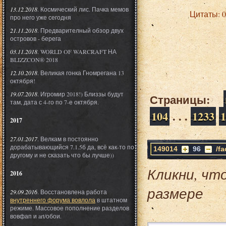
13.12.2018
. Космический лис. Пачка мемов
Цитаты: 
про него уже сегодня
21.11.2018
. Предварителный обзор двух
островов - берега
03.11.2018
. WORLD OF WARCRAFT НА
BLIZZCON® 2018
12.10.2018
. Великая гонка Гномрегана 13
октября!
19.07.2018
. Игромир 2018!) Близзы будут
Страницы:
там, дата с 4-го по 7-е октября.
104
. . .
1233
1
2017
27.01.2017
. Велкам в постоянно
дорабатывающийся 7.1.5б да, всё как-то по
149014
96
/f
другому и не сказать что бы лучше))
Кликни, чт
2016
размере
29.09.2016
. Восстановлена работа
внутреннего форума вовлола
в штатном
режиме. Массовое пополнение разделов
вовфап и art/обои.