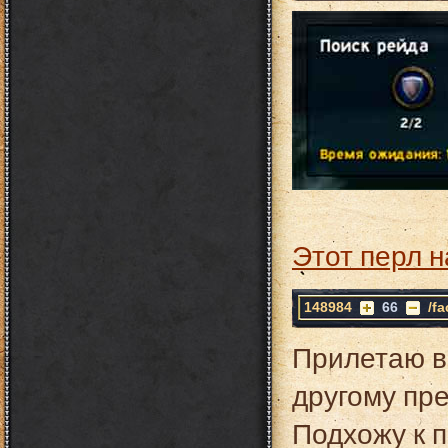
Этот перл н
148984
66
/f
Прилетаю в 
другому пр
Подхожу к п