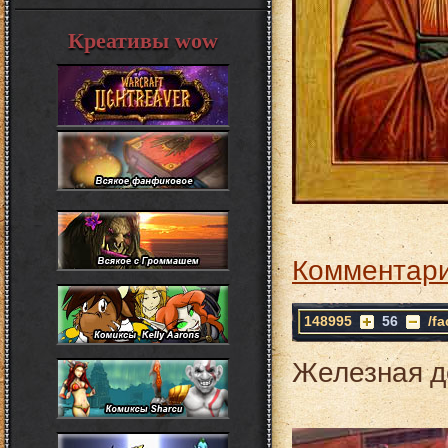
Креативы wow
Комментари
148995
56
/f
Железная д