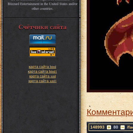
Blizzard Entertainment in the United States and/or
other countries.
Счётчики сайта
карта сайта html
карта сайта html1
карта сайта xml
карта сайта xml1
Комментари
148993
80
/f