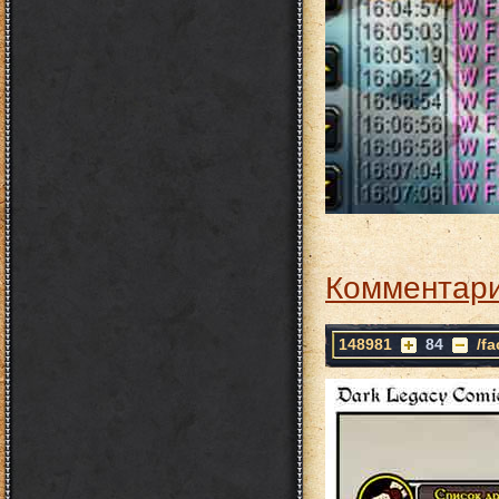
Комментари
148981
84
/f