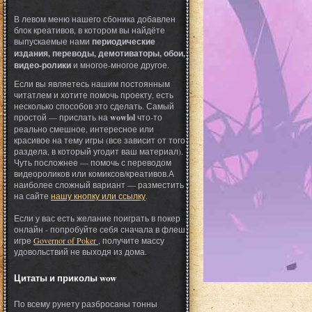
В левом меню нашего сбоника добавлен
блок креативов, в котором вы найдёте
выпускаемые нами
периодические
издания, переводы, демотиваторы, обои,
видео-ролики
и многое-многое другое.
Если вы являетесь нашим постоянным
читатлем и хотите помочь проекту, есть
несколько способов это сделать. Самый
простой — прислать на
wowlol
что-то
реально смешное, интересное или
красивое на тему игры (все зависит от того
раздела, в который угодит ваш материал).
Чуть посложнее — помочь с переводом
видеороликов или комиксов/креативов.А
наиболее сложный вариант — разместить
на сайте
нашу кнопку или ссылку
.
Если у вас есть желание поиграть в покер
онлайн - попробуйте себя сначала в флеш
игре
Governor of Poker
, получите массу
удовольствий не выходя из дома.
Цитаты и приколы wow
По всему рунету разбросаны тонны