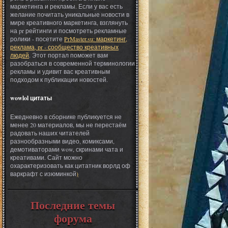
маркетинга и рекламы. Если у вас есть
желание почитать уникальные новости в
мире креативного маркетинга, взглянуть
на pr рейтинги и посмотреть рекламные
ролики - посетите
PrMaster.su: маркетинг,
реклама, pr - сообщество креативных
людей
. Этот портал поможет вам
разобраться в современной терминологии
рекламы и удивит вас креативным
подходом к публикации новостей.
wowlol цитаты
Ежедневно в сборнике публикуется не
менее 20 материалов, мы не перестаём
радовать наших читателей
разнообразными видео, комиксами,
демотиваторами wow, скринами чата и
креативами. Сайт можно
охарактеризовать как цитатник ворлд оф
варкрафт с изюминкой
)
Последние темы
форума