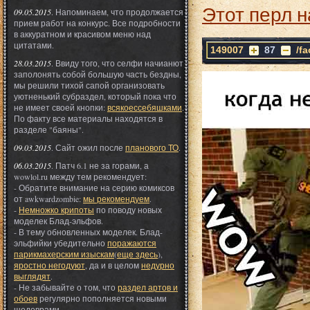
Этот перл н
09.05.2015
. Напоминаем, что продолжается
прием работ на конкурс. Все подробности
в аккуратном и красивом меню над
цитатами.
149007
87
/f
28.03.2015
. Ввиду того, что селфи начианют
заполонять собой большую часть бездны,
мы решили тихой сапой организовать
уютненький субраздел, который пока что
не имеет своей кнопки:
всякоессебяшками
.
По факту все материалы находятся в
разделе "баяны".
09.03.2015
. Сайт ожил после
планового ТО
.
06.03.2015
. Патч 6.1 не за горами, а
wowlol.ru между тем рекомендует:
- Обратите внимание на серию комиксов
от awkwardzombie:
мы рекомендуем
.
-
Немножко крипоты
по поводу новых
моделек Блад-эльфов.
- В тему обновленных моделек. Блад-
эльфийки убедительно
поражаются
парикмахерским изыскам
(
еще здесь
),
яростно негодуют
, да и в целом
недурно
выглядят
.
- Не забывайте о том, что
раздел артов и
обоев
регулярно пополняется новыми
шедеврами.