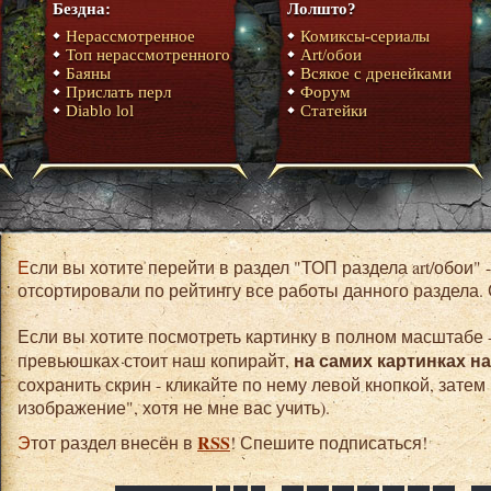
Бездна:
Лолшто?
Нерассмотренное
Комиксы-сериалы
Топ нерассмотренного
Art/обои
Баяны
Всякое с дренейками
Прислать перл
Форум
Diablo lol
Статейки
Если вы хотите перейти в раздел "ТОП раздела art/обои" - нет ничего проще. Для вас мы
отсортировали по рейтингу все работы данного раздела.
Если вы хотите посмотреть картинку в полном масштабе -
на самих картинках н
превьюшках стоит наш копирайт,
сохранить скрин - кликайте по нему левой кнопкой, затем
изображение", хотя не мне вас учить).
RSS
Этот раздел внесён в
! Спешите подписаться!