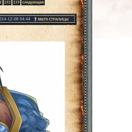
1
232
233
следующая
014-12-08 04:44