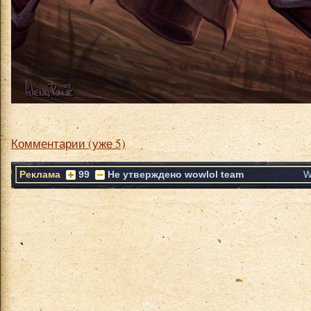
Комментарии (уже 5)
Реклама
99
Не утверждено wowlol team
W