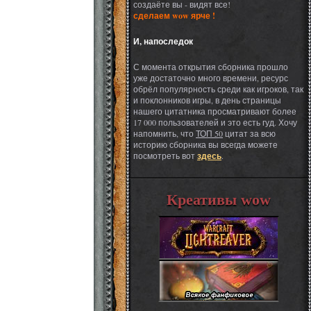
создаёте вы - видят все!
сделаем wow ярче !
И, напоследок
С момента открытия сборника прошло
уже достаточно много времени, ресурс
обрёл популярность среди как игроков, так
и поклонников игры, в день страницы
нашего цитатника просматривают более
17 000 пользователей и это есть гуд. Хочу
напомнить, что
ТОП 50
цитат за всю
историю сборника вы всегда можете
посмотреть вот
здесь
.
Креативы wow