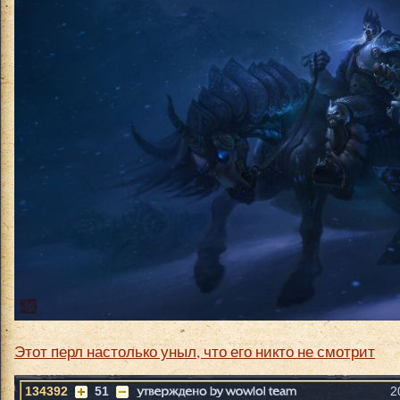
Этот перл настолько уныл, что его никто не смотрит
134392
51
2