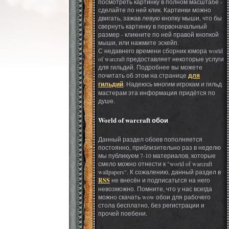
посмотреть картинку в полном масштабе -
сделайте по ней клик. Картинки можно
двигать, зажав левую кнопку мыши, что бы
свернуть картинку в первоначальный
размер - кликните по ней правой кнопкой
мыши, или нажмите эскейп.
С недавнего времени сборник юмора world
of warcraft предоставляет некоторые услуги
для гильдий. Подробнее вы можете
почитать об этом на странице
для
гильдий
. Надеюсь многим игрокам и гильд
мастерам эта информация придётся по
душе.
World of warcraft обои
Данный раздел обоев пополняется
постоянно, приблизительно раз в неделю
мы публикуем 7-10 материалов, которые
смело можно отнести к "world of warcraft
wallpapers". К сожалению, данный раздел в
RSS
не внесён и подписатьтся на него
невозможно. Помните, что у нас всегда
можно скачать wow обои для рабочего
стола бесплатно, без регистрации и
прочей поебени.