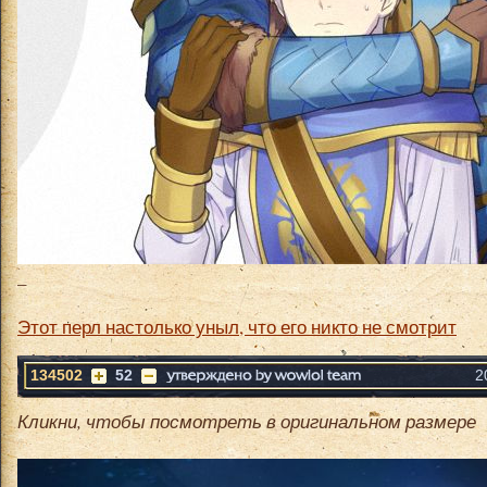
_
Этот перл настолько уныл, что его никто не смотрит
134502
52
2
Кликни, чтобы посмотреть в оригинальном размере