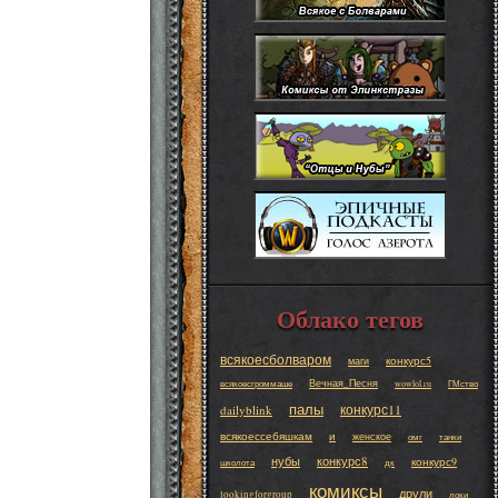
Облако тегов
всякоесболваром
конкурс5
маги
Вечная_Песня
всякоесгроммаше
wowlol.ru
ГМство
палы
конкурс11
dailyblink
всякоессебяшкам
и
женское
омг
танки
нубы
конкурс8
конкурс9
школота
дк
комиксы
друли
lookingforgroup
локи