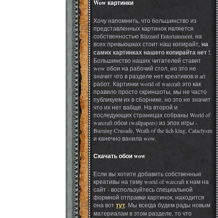
Wow картинки
Хочу напомнить, что большинство из
представленных картинок является
собственностью Blizzard Entertainment, на
всех превьюшках стоит наш копирайт,
на
самих картинках нашего копирайта нет !
.
Большинство наших читателей ставит
wow обои на рабочий стол, но это не
значит что в разделе нет креативов и art
работ. Картинки world of warcraft это как
правило просто скриншоты, мы не часто
публикуем их в сборнике, но это не значит
что их нет вабще. На второй и
последующих страницах собраны World of
warcraft обои (wallpapers) из эпох игры -
Burning Crusade, Wrath of the lich king, Cataclysm
и канечно ванила wow.
Скачать обои wow
Если вы хотите добавить собственные
креативы на тему world of warcraft к нам на
сайт - воспользуйтесь специальной
формной отправки картинок, находится
она вот
тут
. Мы всегда будем рады новым
материалам в этом разделе, то что