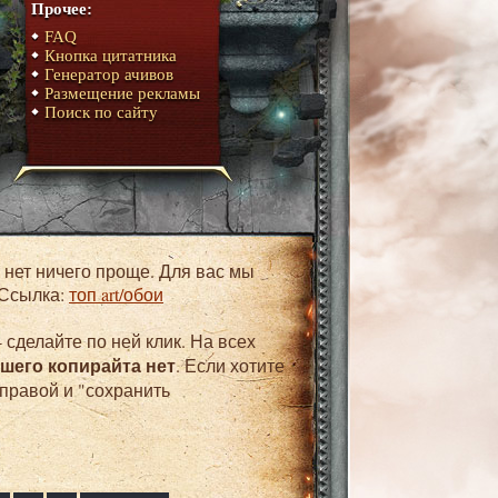
Прочее:
FAQ
Кнопка цитатника
Генератор ачивов
Размещение рекламы
Поиск по сайту
 Ссылка:
топ art/обои
 сделайте по ней клик. На всех
ашего копирайта нет
. Если хотите
 правой и "сохранить