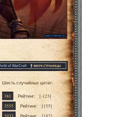
orld of WarCraft
Шесть случайных цитат:
381
Рейтинг: [
-123
]
3555
Рейтинг: [
155
]
3933
Рейтинг: [
182
]