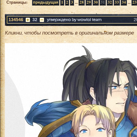
Страницы:
предыдущая
1
2
3
...
28
29
30
31
32
33
34
...
23
134546
32
2
Кликни, чтобы посмотреть в оригинальном размере