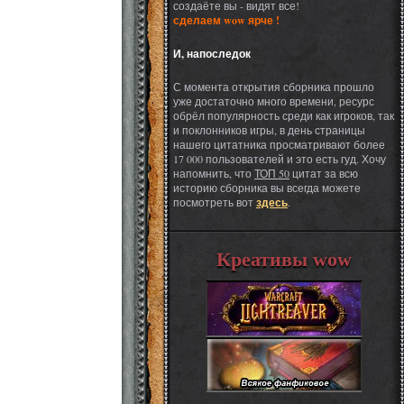
создаёте вы - видят все!
сделаем wow ярче !
И, напоследок
С момента открытия сборника прошло
уже достаточно много времени, ресурс
обрёл популярность среди как игроков, так
и поклонников игры, в день страницы
нашего цитатника просматривают более
17 000 пользователей и это есть гуд. Хочу
напомнить, что
ТОП 50
цитат за всю
историю сборника вы всегда можете
посмотреть вот
здесь
.
Креативы wow