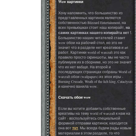
Wow картинки
Хочу напомнить, что большинство из
представленных картинок является
собственностью Blizzard Entertainment, на
всех превьюшках стоит наш копирайт,
на
самих картинках нашего копирайта нет !
.
Большинство наших читателей ставит
wow обои на рабочий стол, но это не
значит что в разделе нет креативов и art
работ. Картинки world of warcraft это как
правило просто скриншоты, мы не часто
публикуем их в сборнике, но это не значит
что их нет вабще. На второй и
последующих страницах собраны World of
warcraft обои (wallpapers) из эпох игры -
Burning Crusade, Wrath of the lich king, Cataclysm
и канечно ванила wow.
Скачать обои wow
Если вы хотите добавить собственные
креативы на тему world of warcraft к нам на
сайт - воспользуйтесь специальной
формной отправки картинок, находится
она вот
тут
. Мы всегда будем рады новым
материалам в этом разделе, то что