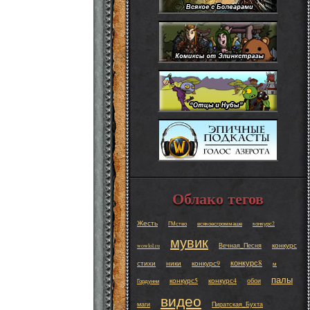
Облако тегов
Жесть
ГМство
всякоесгроммаше
конкурс2
мувик
конкурс
Вечная_Песня
wowlol.ru
конкурс8
стихи
ники
конкурс9
м
палы
конкурс5
конкурс4
обои
Гордунни
видео
маги
Пиратская_Бухта