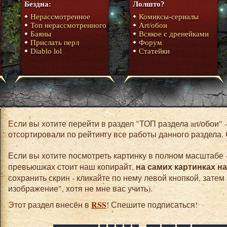
Бездна:
Лолшто?
Нерассмотренное
Комиксы-сериалы
Топ нерассмотренного
Art/обои
Баяны
Всякое с дренейками
Прислать перл
Форум
Diablo lol
Статейки
Если вы хотите перейти в раздел "ТОП раздела art/обои" - нет ничего проще. Для вас мы
отсортировали по рейтингу все работы данного раздела.
Если вы хотите посмотреть картинку в полном масштабе -
на самих картинках н
превьюшках стоит наш копирайт,
сохранить скрин - кликайте по нему левой кнопкой, затем
изображение", хотя не мне вас учить).
RSS
Этот раздел внесён в
! Спешите подписаться!