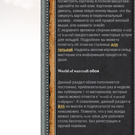
посмотреть картинку в полном масштабе -
сделайте по ней клик. Картинки можно
двигать, зажав левую кнопку мыши, что бы
свернуть картинку в первоначальный
размер - кликните по ней правой кнопкой
мыши, или нажмите эскейп.
С недавнего времени сборник юмора world
of warcraft предоставляет некоторые услуги
для гильдий. Подробнее вы можете
почитать об этом на странице
для
гильдий
. Надеюсь многим игрокам и гильд
мастерам эта информация придётся по
душе.
World of warcraft обои
Данный раздел обоев пополняется
постоянно, приблизительно раз в неделю
мы публикуем 7-10 материалов, которые
смело можно отнести к "world of warcraft
wallpapers". К сожалению, данный раздел в
RSS
не внесён и подписатьтся на него
невозможно. Помните, что у нас всегда
можно скачать wow обои для рабочего
стола бесплатно, без регистрации и
прочей поебени.