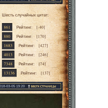
Шесть случайных цитат:
861
Рейтинг: [
-40
]
880
Рейтинг: [
170
]
1683
Рейтинг: [
427
]
4013
Рейтинг: [
246
]
7348
Рейтинг: [
74
]
13136
Рейтинг: [
137
]
018-03-05 19:20