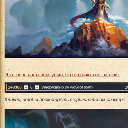
Этот перл настолько уныл, что его никто не смотрит
148386
6
2
Кликни, чтобы посмотреть в оригинальном размере