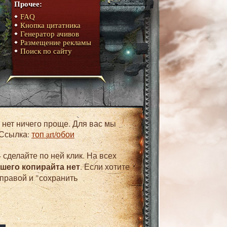
Прочее:
FAQ
Кнопка цитатника
Генератор ачивов
Размещение рекламы
Поиск по сайту
 Ссылка:
топ art/обои
 сделайте по ней клик. На всех
ашего копирайта нет
. Если хотите
 правой и "сохранить