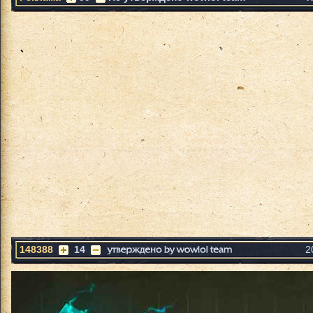
148388
14
2