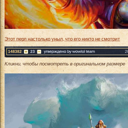
Этот перл настолько уныл, что его никто не смотрит
148382
23
2
Кликни, чтобы посмотреть в оригинальном размере