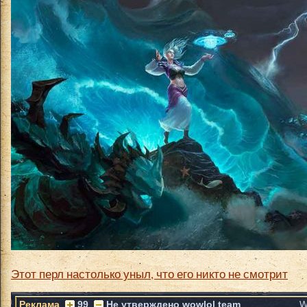
Этот перл настолько уныл, что его никто не смотрит
Реклама
99
Не утверждено wowlol team
W