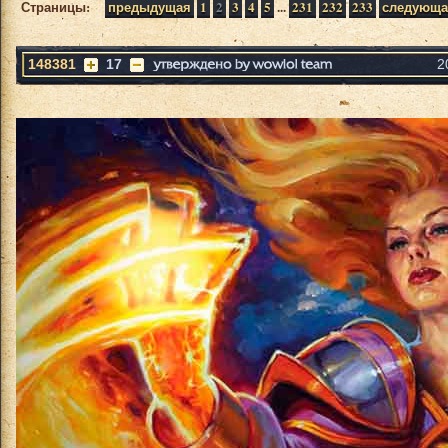
Страницы:
предыдущая
1
2
3
4
5
...
231
232
233
следующа
148381
17
2