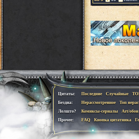
Цитаты:
Последние
Случайные
ТО
Бездна:
Нерассмотренное
Топ нера
Лолшто?
Комиксы-сериалы
Art/обои
Прочее:
FAQ
Кнопка цитатника
Г