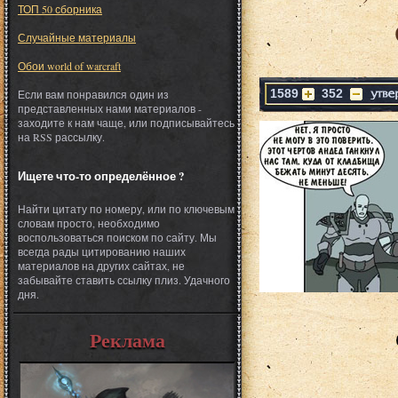
ТОП 50 сборника
Случайные материалы
Обои world of warcraft
1589
352
Если вам понравился один из
представленных нами материалов -
заходите к нам чаще, или подписывайтесь
на RSS рассылку.
Ищете что-то определённое ?
Найти цитату по номеру, или по ключевым
словам просто, необходимо
воспользоваться поиском по сайту. Мы
всегда рады цитированию наших
материалов на других сайтах, не
забывайте ставить ссылку плиз. Удачного
дня.
Реклама