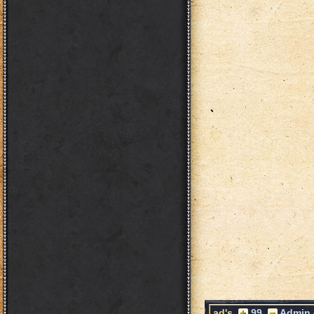
ad's
99
Admin