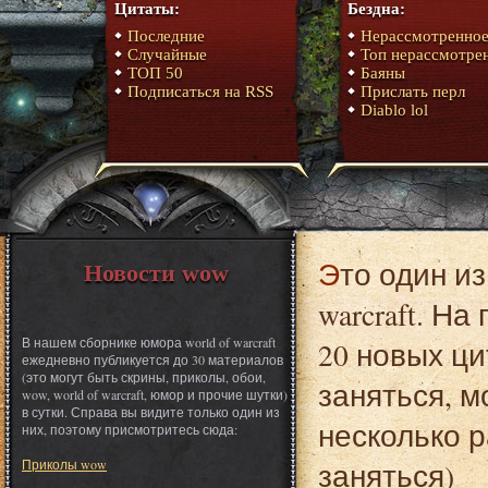
Цитаты:
Бездна:
Последние
Нерассмотренно
Случайные
Топ нерассмотре
ТОП 50
Баяны
Подписаться на RSS
Прислать перл
Diablo lol
Это один из материалов сборника юмора World of
Новости wow
warcraft. Н
В нашем сборнике юмора world of warcraft
20 новых ци
ежедневно публикуется до 30 материалов
(это могут быть скрины, приколы, обои,
заняться, 
wow, world of warcraft, юмор и прочие шутки)
в сутки. Справа вы видите только один из
несколько р
них, поэтому присмотритесь сюда:
Приколы wow
заняться)