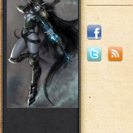
___________