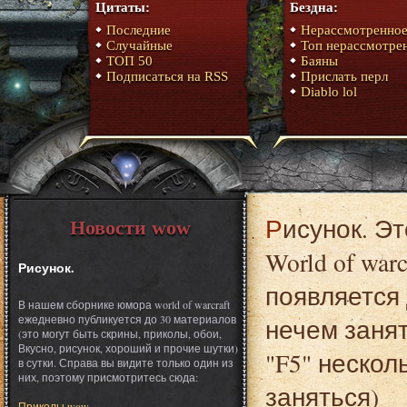
Цитаты:
Бездна:
Последние
Нерассмотренно
Случайные
Топ нерассмотре
ТОП 50
Баяны
Подписаться на RSS
Прислать перл
Diablo lol
Рисунок. Это один из материалов сборника юмора
Новости wow
World of war
Рисунок.
появляется 
В нашем сборнике юмора world of warcraft
ежедневно публикуется до 30 материалов
нечем заня
(это могут быть скрины, приколы, обои,
Вкусно, рисунок, хороший и прочие шутки)
"F5" нескол
в сутки. Справа вы видите только один из
них, поэтому присмотритесь сюда:
заняться)
Приколы wow