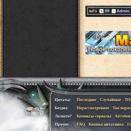
ad's
99
Admin
Цитаты:
Последние
Случайные
ТО
Бездна:
Нерассмотренное
Топ нера
Лолшто?
Комиксы-сериалы
Art/обои
Прочее:
FAQ
Кнопка цитатника
Г