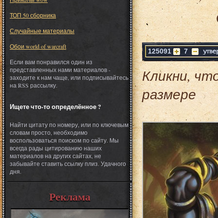
ТОП 50 сборника
Случайные материалы
Обои world of warcraft
125091
7
Если вам понравился один из
представленных нами материалов -
Кликни, чт
заходите к нам чаще, или подписывайтесь
на RSS рассылку.
размере
Ищете что-то определённое ?
Найти цитату по номеру, или по ключевым
словам просто, необходимо
воспользоваться поиском по сайту. Мы
всегда рады цитированию наших
материалов на других сайтах, не
забывайте ставить ссылку плиз. Удачного
дня.
Реклама