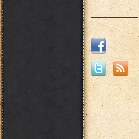
___________