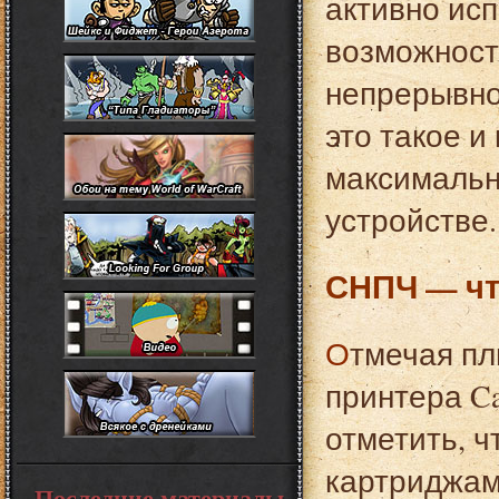
активно ис
возможност
непрерывной
это такое и
максимальн
устройстве.
СНПЧ — чт
Отмечая плюсы СНПЧ вообще, и СНПЧ для
принтера Ca
отметить, ч
картриджам
Последние материалы