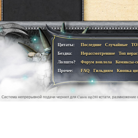
Цитаты:
Последние
Случайные
ТО
Бездна:
Нерассмотренное
Топ нера
Лолшто?
Форум вовлола
Комиксы-с
Прочее:
FAQ
Гильдиям
Кнопка ци
Система непрерывной подачи чернил для Canon mp280 кстати, размножение 