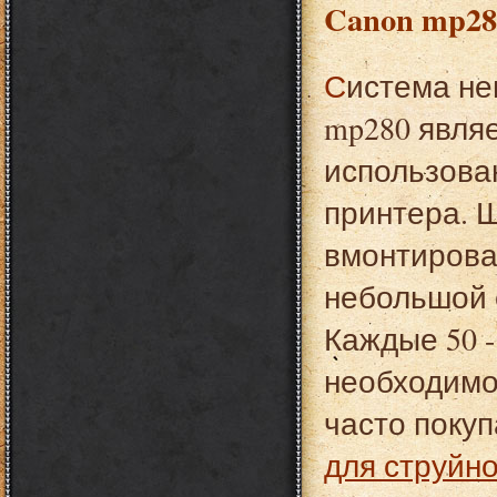
Canon mp28
Система непрерывной подачи чернил для Canon
mp280 явля
использова
принтера. 
вмонтирова
небольшой 
Каждые 50 -
необходимо 
часто поку
для струйно