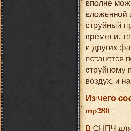
вполне мож
вложенной 
струйный пр
времени, та
и других фа
останется п
струйному 
воздух, и н
Из чего со
mp280
В СНПЧ для Canon pixma mp280 входят: емкости под