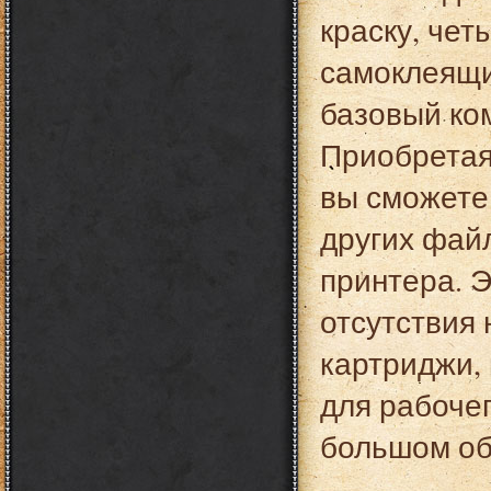
краску, че
самоклеящи
базовый ко
Приобретая
вы сможете
других фай
принтера. Э
отсутствия
картриджи,
для рабочег
большом об