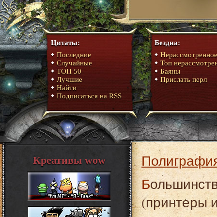
Цитаты:
Бездна:
Последние
Нерассмотренно
Случайные
Топ нерассмотре
ТОП 50
Баяны
Лучшие
Прислать перл
Найти
Подписаться на RSS
Полиграфия
Креативы wow
Большинство пользователей "струйниками"
(принтеры 