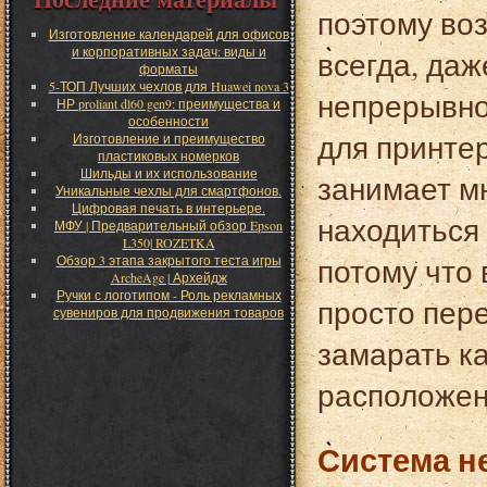
поэтому во
Изготовление календарей для офисов
и корпоративных задач: виды и
всегда, даж
форматы
5-ТОП Лучших чехлов для Huawei nova 3
непрерывно
НР proliant dl60 gen9: преимущества и
особенности
для принтер
Изготовление и преимущество
пластиковых номерков
Шильды и их использование
занимает м
Уникальные чехлы для смартфонов.
Цифровая печать в интерьере.
находиться
МФУ | Предварительный обзор Epson
L350| ROZETKA
потому что 
Обзор 3 этапа закрытого теста игры
ArcheAge | Архейдж
Ручки с логотипом - Роль рекламных
просто пер
сувениров для продвижения товаров
замарать ка
расположен
Система н