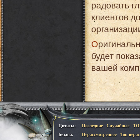
радовать гл
клиентов д
организаци
Оригинальный гардеробный номерок из пластика
будет пока
вашей комп
Цитаты:
Последние
Случайные
ТО
Бездна:
Нерассмотренное
Топ нера