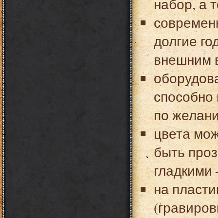
набор, а т
современ
долгие го
внешним 
оборудова
способно
по желани
цвета мож
быть про
гладкими 
на пласти
(гравиров