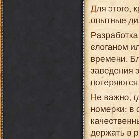
Для этого, кроме качественных станков, нужны
опытные ди
Разработка собственного дизайна с логотипом,
слоганом ил
времени. Б
заведения 
потеряются
Не важно, где будут использоваться пластиковые
номерки: в 
качественн
держать в 