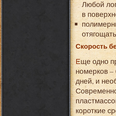
Любой лог
в поверхн
полимерны
отягощать
Скорость бе
Еще одно преимущество пластиковых гардеробных
номерков – 
дней, и нео
Современно
пластмассо
короткие ср