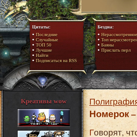
Цитаты:
Бездна:
Последние
Нерассмотренно
Случайные
Топ нерассмотре
ТОП 50
Баяны
Лучшие
Прислать перл
Найти
Подписаться на RSS
Полиграфия
Креативы wow
Номерок –
Говорят, что театр начинается с вешалки. То есть