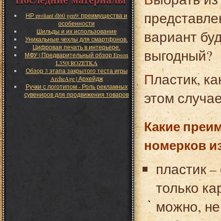
представле
НР proliant dl60 gen9: преимущества и
особенности
Шильды и их использование
вариант бу
Уникальные чехлы для смартфонов.
Цифровая печать в интерьере.
выгодный?
МФУ | Предварительный обзор Epson
L350| ROZETKA
Обзор 3 этапа закрытого теста игры
Пластик, как материал – оптимальное решение в
ArcheAge | Архейдж
Ручки с логотипом - Роль рекламных
этом случае
сувениров для продвижения товаров
Какие преим
номерков из
пластик 
только ка
можно, не