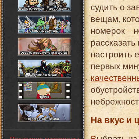
судить о з
вещам, кот
номерок – 
рассказать 
настроить е
первых мину
качественн
обустройст
небрежност
На вкус и 
Выбрать из всего многообразия этих изделий,
Последние материалы