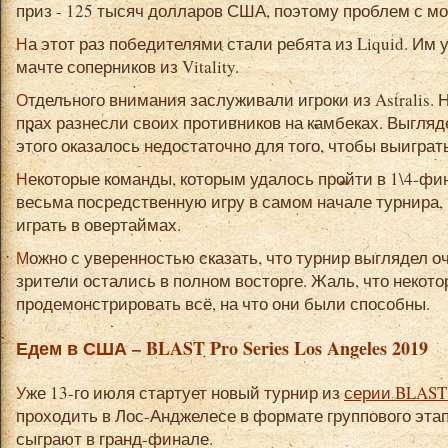
приз - 125 тысяч долларов США, поэтому проблем с мо
На этот раз победителями стали ребята из Liquid. Им удалось победить в главном
мачте соперников из Vitality.
Отдельного внимания заслуживали игроки из Astralis. На групповой стадии они в пух и
прах разнесли своих противников на камбеках. Выгляд
этого оказалось недостаточно для того, чтобы выиграт
Некоторые команды, которым удалось пройти в 1\4-финала, продемонстрировали
весьма посредственную игру в самом начале турнира
играть в овертаймах.
Можно с уверенностью сказать, что турнир выглядел очень зрелищным, поэтому
зрители остались в полном восторге. Жаль, что некото
продемонстрировать всё, на что они были способны.
Едем в США – BLAST Pro Series Los Angeles 2019
Уже 13-го июля стартует новый турнир из
серии BLAST 
проходить в Лос-Анджелесе в формате группового этап
сыграют в гранд-финале.