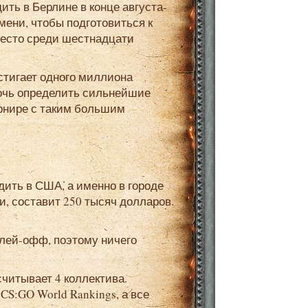
мени, чтобы подготовиться к
место среди шестнадцати
очь определить сильнейшие
урнире с таким большим
дить в США, а именно в городе
, составит 250 тысяч долларов.
CS:GO World Rankings, а все