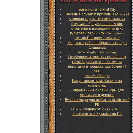
Баг на опыт в Mad City
Веселые случаи и приколы в Minecraft
5 причин ждать The Elder Scrolls VI
Rage War – браузерная онлайн-
стратегия и наследник по духу
культовой серии игр «Civilization»
Чит на Блокпост стим 2019
Мод, который преображает города
Скайрима
WoW Vanilla 1-60 Leveling
Особенности платных онлайн игр
Game Boy Advance - почему эта
приставка в продаже уже более 13
лет!
Roblox. Об игре
Как установить BlueStakcs 4 на
компьютер
Современные онлайн игры для
мальчиков и девочек
Лучшие моды для любителей Minecraft
PE
GTA 5: шедевр от Rockstar North
Как скачать Pubg Mobile на ПК