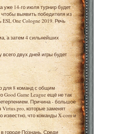
, чтобы выявить победителя из
 ESL One Cologne 2019. Речь
о Good Game League ещё не так
с нетерпением. Причина - большое
Virtus.pro, которые заменят
ло известно, что команды X-com и