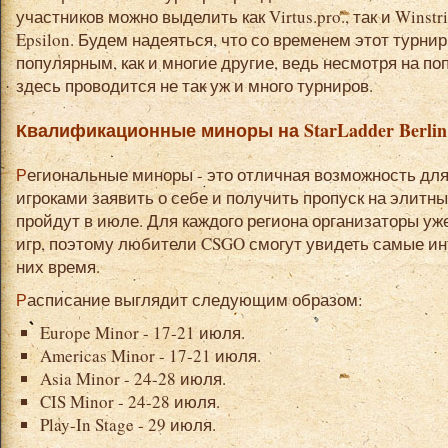
участников можно выделить как Virtus.pro., так и Winstri
Epsilon. Будем надеяться, что со временем этот турни
популярным, как и многие другие, ведь несмотря на п
здесь проводится не так уж и много турниров.
Квалификационные миноры на StarLadder Berlin 
Региональные миноры - это отличная возможность для команд с талантливыми
игроками заявить о себе и получить пропуск на элитны
пройдут в июле. Для каждого региона организаторы у
игр, поэтому любители CSGO смогут увидеть самые ин
них время.
Расписание выглядит следующим образом:
Europe Minor - 17-21 июля.
Americas Minor - 17-21 июля.
Asia Minor - 24-28 июля.
CIS Minor - 24-28 июля.
Play-In Stage - 29 июля.