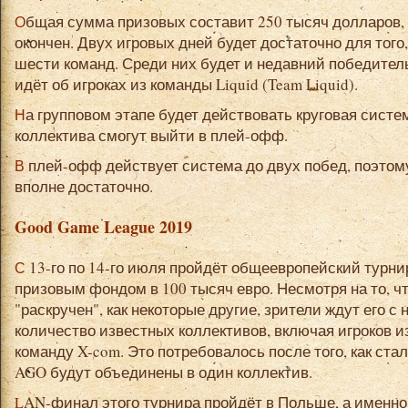
Общая сумма призовых составит 250 тысяч долларов, а уже 14-го июля турнир будет
окончен. Двух игровых дней будет достаточно для того
шести команд. Среди них будет и недавний победитель
идёт об игроках из команды Liquid (Team Liquid).
На групповом этапе будет действовать круговая система, а затем 4 сильнейших
коллектива смогут выйти в плей-офф.
В плей-офф действует система до двух побед, поэтому всего двух дней игры будет
вполне достаточно.
Good Game League 2019
С 13-го по 14-го июля пройдёт общеевропейский турнир для 8 команд с общим
призовым фондом в 100 тысяч евро. Несмотря на то, чт
"раскручен", как некоторые другие, зрители ждут его 
количество известных коллективов, включая игроков из 
команду X-com. Это потребовалось после того, как ста
AGO будут объединены в один коллектив.
LAN-финал этого турнира пройдёт в Польше, а именно в городе Познань. Среди