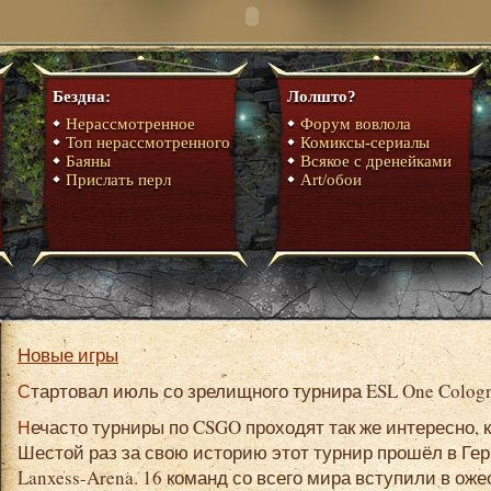
Бездна:
Лолшто?
Нерассмотренное
Форум вовлола
Топ нерассмотренного
Комиксы-сериалы
Баяны
Всякое с дренейками
Прислать перл
Art/обои
Новые игры
Стартовал июль со зрелищного турнира ESL One Colog
Нечасто турниры по CSGO проходят так же интересно, как и ESL One Cologne 2019.
Шестой раз за свою историю этот турнир прошёл в Герм
Lanxess-Arena. 16 команд со всего мира вступили в ож