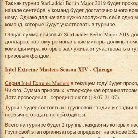
Так как турнир StarLadder Berlin Major 2019 будет проходить в Берлине в конце августа-
начале сентября, у команд будет достаточно много вре
нему. Однако для начала нужно заслужить себя одно 
команд, которые будут участвовать в турнире.
Общая сумма призовых StarLadder Berlin Major 2019 достигает одного миллиона
долларов, поэтому региональные миноры должны пом
команды мира, которые заслуживают участвовать в т
призовым фондом.
Intel Extreme Masters Season XIV - Chicago
Серия Intel Extreme Masters
в текущем году будет прохо
Чикаго. Сумма призовых, утверждённая организаторами
Дата проведения - середина июля (18.07-21.07).
Турнир будет состоять из групповой стадии и стадии плей-офф, поэтому ничего
необычного ждать не приходится.
Всего на турнире будет 2 группы, каждая из которых насчитывает 4 коллектива.
Групповой этап организаторы определят на основе ESL 