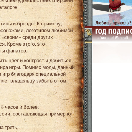
большее удовольствие. Широкий
аталоге
рсонажами, логотипом любимой
 «своим» среди других
я. Кроме этого, это
пы фанатов.
нра игры. Помимо моды, данный
е игр благодаря специальной
ляет владельцу забыть о том,
8 часов и более;
ессии, составляющая примерно
а треть;