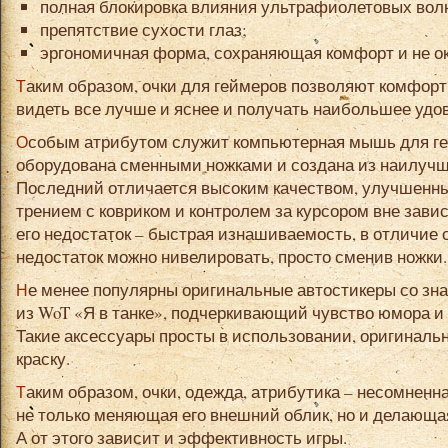
полная блокировка влияния ультрафиолетовых вол
препятствие сухости глаз;
эргономичная форма, сохраняющая комфорт и не о
Таким образом, очки для геймеров позволяют комфортно смотреть на игровой процесс,
видеть все лучше и яснее и получать наибольшее удо
Особым атрибутом служит компьютерная мышь для геймеров. Она может быть
оборудована сменными ножками и создана из наилучше
Последний отличается высоким качеством, улучшен
трением с ковриком и контролем за курсором вне зави
его недостаток – быстрая изнашиваемость, в отличие о
недостаток можно нивелировать, просто сменив ножки.
Не менее популярны оригинальные автостикеры со знаменитыми девизами. Например,
из WoT «Я в танке», подчеркивающий чувство юмора и 
Такие аксессуары просты в использовании, оригиналь
краску.
Таким образом, очки, одежда, атрибутика – несомненная отличительная черта геймера,
не только меняющая его внешний облик, но и делающа
А от этого зависит и эффективность игры.