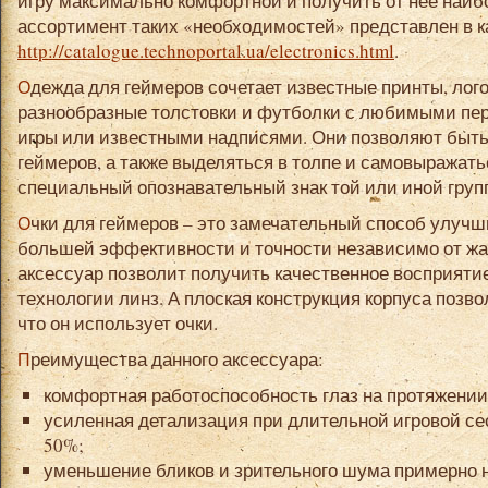
игру максимально комфортной и получить от нее наи
ассортимент таких «необходимостей» представлен в к
http://catalogue.technoportal.ua/electronics.html
.
Одежда для геймеров сочетает известные принты, логотипы и бренды. К примеру,
разнообразные толстовки и футболки с любимыми пе
игры или известными надписями. Они позволяют быть
геймеров, а также выделяться в толпе и самовыражатьс
специальный опознавательный знак той или иной груп
Очки для геймеров – это замечательный способ улучшить цвет и контраст и добиться
большей эффективности и точности независимо от жа
аксессуар позволит получить качественное восприяти
технологии линз. А плоская конструкция корпуса позво
что он использует очки.
Преимущества данного аксессуара:
комфортная работоспособность глаз на протяжении 
усиленная детализация при длительной игровой с
50%;
уменьшение бликов и зрительного шума примерно н