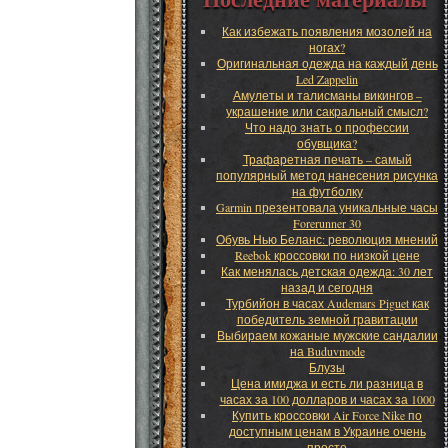
Как избежать появления мозолей на
ногах?
Оригинальная одежда на каждый день
Led Zappelin
Амулеты и талисманы викингов –
украшение или сакральный смысл?
Что надо знать о профессии
обувщика?
Трафаретная печать – самый
популярный метод нанесения рисунка
на футболку
Garmin презентовала уникальные часы
Forerunner 30
Обувь Нью Беланс: революция мнений
Reebok кроссовки по низкой цене
Как менялась детская одежда: 30 лет
назад и сегодня
Турбийон в часах Audemars Piguet как
победитель земной гравитации
Выбираем кожаные мужские сандалии
на Buduvmode
Блузы
Цена имиджа и есть ли разница в
часах за 100 долларов и часах за 1000
Купить кроссовки Air Force Nike по
доступным ценам в Украине очень
просто