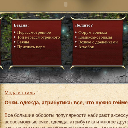
Бездна:
Лолшто?
Нерассмотренное
Форум вовлола
Топ нерассмотренного
Комиксы-сериалы
Баяны
Всякое с дренейками
Прислать перл
Art/обои
Мода и стиль
Очки, одежда, атрибутика: все, что нужно гейме
Все большие обороты популярности набирают аксессуары для геймеров –
всевозможные очки, одежда, атрибутика и многое друг