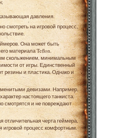
н;
казывающая давления.
вольствие.
го материала Teflon.
ным скольжением, минимальным
симости от игры. Единственный
т резины и пластика. Однако и
характер настоящего танкиста.
но смотрятся и не повреждают
я игровой процесс комфортным.