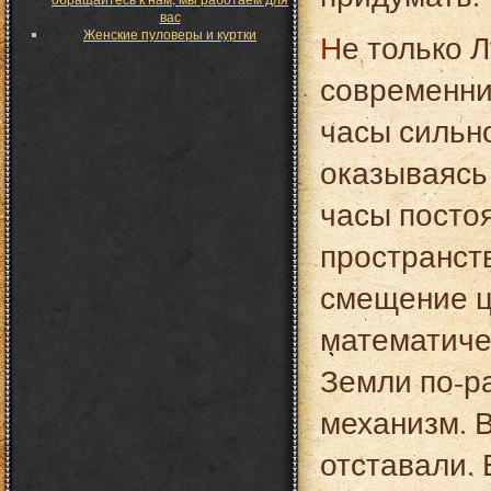
вас
Женские пуловеры и куртки
Не только Луи Бреге, но и многие другие его
современни
часы сильн
оказываясь 
часы посто
пространст
смещение ц
математиче
Земли по-р
механизм. В
отставали. 