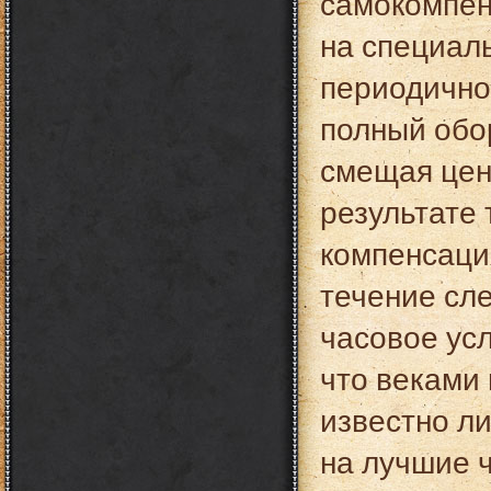
самокомпен
на специал
периодично
полный обор
смещая цен
результате 
компенсаци
течение сл
часовое ус
что веками
известно л
на лучшие 