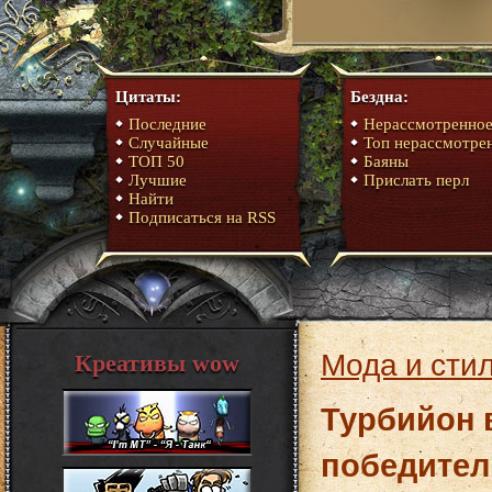
Цитаты:
Бездна:
Последние
Нерассмотренно
Случайные
Топ нерассмотре
ТОП 50
Баяны
Лучшие
Прислать перл
Найти
Подписаться на RSS
Мода и сти
Креативы wow
Турбийон в
победител