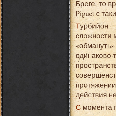
Бреге, то в
Piguet с та
Турбийон – это один из самых уникальных по своей
сложности 
«обмануть» 
одинаково т
пространств
совершенст
протяжении 
действия н
С момента появления, турбийон остался