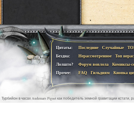
Цитаты:
Последние
Случайные
ТО
Бездна:
Нерассмотренное
Топ нера
Лолшто?
Форум вовлола
Комиксы-с
Прочее:
FAQ
Гильдиям
Кнопка ци
Турбийон в часах Audemars Piguet как победитель земной гравитации кстати,