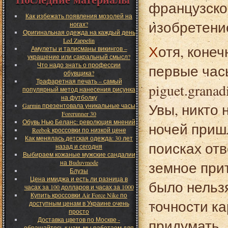
французско
Как избежать появления мозолей на
изобретени
ногах?
Оригинальная одежда на каждый день
Led Zappelin
Хотя, конечно, пока этим усложнением оснастили
Амулеты и талисманы викингов –
украшение или сакральный смысл?
Что надо знать о профессии
первые часы 
обувщика?
Трафаретная печать – самый
piguet.gran
популярный метод нанесения рисунка
на футболку
Увы, никто 
Garmin презентовала уникальные часы
Forerunner 30
Обувь Нью Беланс: революция мнений
ночей приш
Reebok кроссовки по низкой цене
Как менялась детская одежда: 30 лет
поисках отв
назад и сегодня
Выбираем кожаные мужские сандалии
земное прит
на Buduvmode
Блузы
Цена имиджа и есть ли разница в
было нельз
часах за 100 долларов и часах за 1000
Купить кроссовки Air Force Nike по
точности к
доступным ценам в Украине очень
просто
Доставка цветов по Москве -
придумать.
обращайтесь к нам, мы работаем для