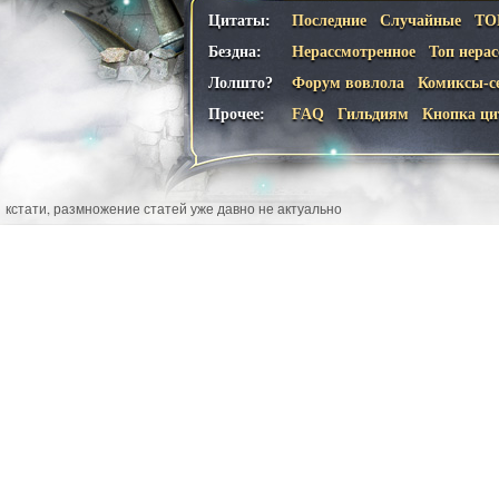
Цитаты:
Последние
Случайные
ТО
Бездна:
Нерассмотренное
Топ нера
Лолшто?
Форум вовлола
Комиксы-с
Прочее:
FAQ
Гильдиям
Кнопка ци
кстати, размножение статей уже давно не актуально