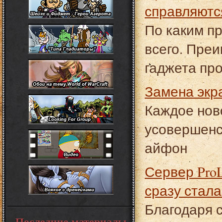
справляются
По каким п
всего. Пре
гаджета пр
Замена экр
Каждое нов
усовершенст
айфон
Сервер ProLiant DL60 Gen9: почему новинка от HPE
сразу стала
Благодаря 
Последние материалы