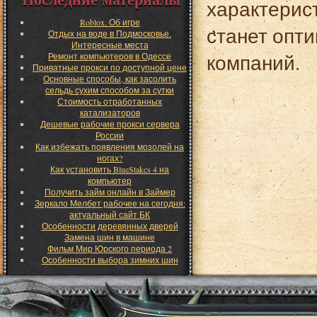
характерист
Roblox. Об игре
станет опт
Отдых на воде в Подмосковье.
Интересные места
компаний.
Ремонт компьютеров в Одессе
Приватные прокси по доступной цене
Основные способы, как засолить
сельдь сухим способом за сутки
Стоимость отработанных
катализаторов
Дешевые рабочие прокси сервера
России
Как избежать появления мозолей на
ногах?
Как установить BlueStakcs 4 на
компьютер
Получить займ онлайн в Займер
Зеркало Мелбет рабочее на сегодня:
актуальный сайт БК
Особенности деревянных дверей
Замена шин в машине
Фильм Мир Юрского периода 2
Особенности выбора зимних шин