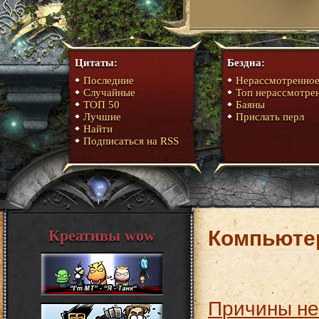
Цитаты:
Бездна:
Последние
Нерассмотренно
Случайные
Топ нерассмотре
ТОП 50
Баяны
Лучшие
Прислать перл
Найти
Подписаться на RSS
Компьютер
Креативы wow
Причины неисправностей в MacBook и как с этим