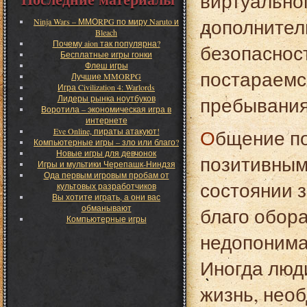
виртуально
дополнител
Ninja Wars – ММОRPG по миру Naruto и
Bleach
Почему aion так популярна?
безопаснос
Бесплатные игры гонки
Флеш игры
постараемс
Лучшие MMORPG
Игра Civilization 4: Warlords
пребывания
Лидеры рынка ноутбуков
Воротила – экономическая игра в
интернете
Eve Online, пираты атакуют!
Общение посредством Интернет может быть
Компьютерные игры – зло или благо?
Новые игры для девчонок
позитивным 
Игры и мультики Черепашк-Ниндзя
Ода первым игровым пробам от
состоянии з
культовых разработчиков
Вы хотите играть, а они вас
обманывают
благо обор
Компьютерные игры
недопонима
Иногда люд
жизнь, нео