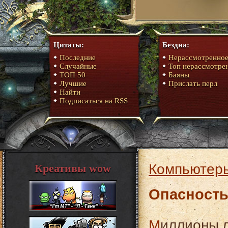
Цитаты:
Бездна:
Последние
Нерассмотренно
Случайные
Топ нерассмотре
ТОП 50
Баяны
Лучшие
Прислать перл
Найти
Подписаться на RSS
Компьютер
Креативы wow
Опасность
Миллионы людей во всем мире