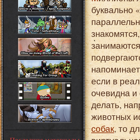
буквально «
параллельн
знакомятся
занимаются
подвергаютс
напоминает
если в реал
очевидна и
делать, на
животных и
собак
, то д
Последние материалы