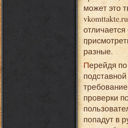
может это т
vkomttakte.
отличается 
присмотрет
разные.
Перейдя по этой ссылке, пользователь попадает на
подставной
требование
проверки по
пользовател
попадут в 