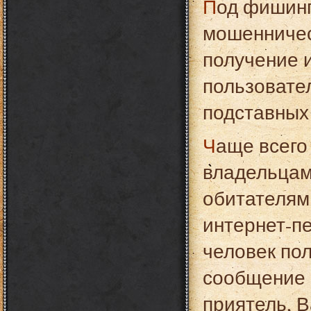
Под фишингом подразумевается один из видов
мошенничес
получение 
пользовате
подставных
Чаще всего фишинговые атаки применяются к
владельцам 
обитателям
интернет-пе
человек пол
сообщение 
приятель, В