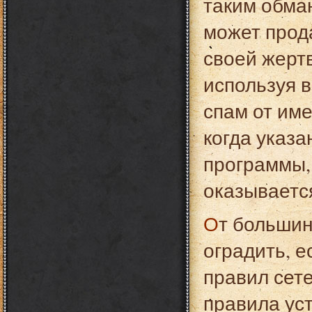
таким обма
может прода
своей жерт
используя 
спам от им
когда указ
программы, 
оказываетс
От большинства проблем в Сети можно себя
оградить, 
правил сете
правила ус