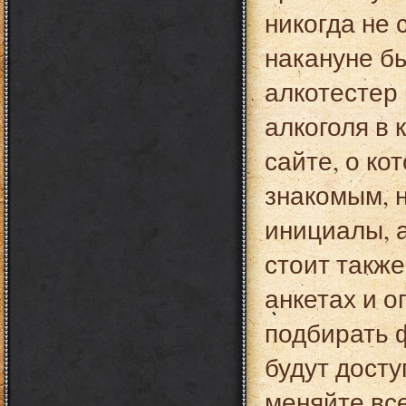
никогда не 
накануне б
алкотестер
алкоголя в 
сайте, о ко
знакомым, 
инициалы, 
стоит такж
анкетах и 
подбирать 
будут дост
меняйте все