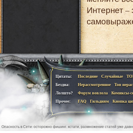
Интернет – 
самовыраж
Цитаты:
Последние
Случайные
ТО
Бездна:
Нерассмотренное
Топ нера
Лолшто?
Форум вовлола
Комиксы-с
Прочее:
FAQ
Гильдиям
Кнопка ци
Опасность в Сети: осторожно фишинг. кстати, размножение статей уже давн