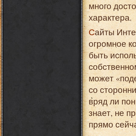
много дост
характера.
Сайты Интернета содержат в своем арсенале
огромное к
быть испол
собственно
может «под
со сторонни
вряд ли пон
знает, не 
прямо сейч