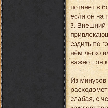
потянет в б
если он на 
3. Внешний 
привлекающ
ездить по г
нём легко в
важно - он 
Из минусов 
расходометр
слабая, с ч
каждого тре