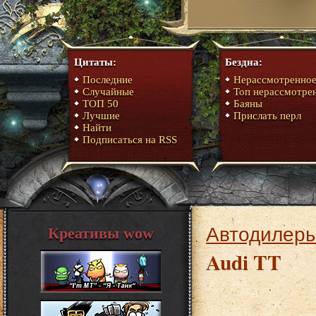
Цитаты:
Бездна:
Последние
Нерассмотренно
Случайные
Топ нерассмотре
ТОП 50
Баяны
Лучшие
Прислать перл
Найти
Подписаться на RSS
Автодилеры
Креативы wow
Audi TT