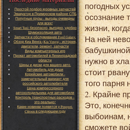
погодных ус
Простой подбор кузовных запчастей
Эвакуатор в Приморском районе СПБ
осознание т
Попутные грузы - выгоды очевидны
для всех!
жизни, когд
Smart Taxi: безопасно, выгодно, удобно
Шумоизоляция авто
На ней нев
Запчасти и обслуживание Ford Galaxy.
Обзор Киа Венга (Kia Venga) - история,
двигатели, ремонт, запчасти
бабушкиной 
Виды компьютерных игр
Прокат автомобилей в Ленинградской
нужно в хла
области
Шины и диски для вашего авто.
стоит рвану
Автомобиль для души
Корейские автомобили -
замечательный вариант для
того парня
российского автолюбителя
Цена компрессорного
2. Крайне п
автохолодильника для автомобиля
Контроль транспортных расходов –
это реально!
Это, конечн
Какие новинки появятся у Peugeot-
Citroen в следующем году
выбоинам, 
сможете вой