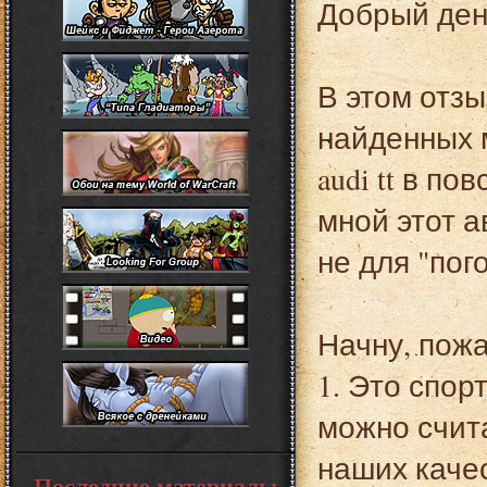
Добрый ден
В этом отзы
найденных 
audi tt в п
мной этот а
не для "пог
Начну, пожа
1. Это спор
можно счита
наших каче
Последние материалы