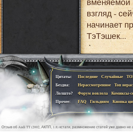
вменяемой 
взгляд - се
начинает п
ТэТэшек...
Цитаты:
Последние
Случайные
ТО
Бездна:
Нерассмотренное
Топ нера
Лолшто?
Форум вовлола
Комиксы-с
Прочее:
FAQ
Гильдиям
Кнопка ци
Отзыв об Audi TT (2002, АКПП, 1.8) кстати, размножение статей уже давно не