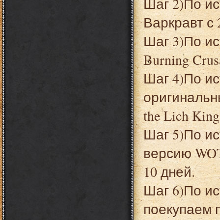
Шаг 2)По и
Варкравт с 
Шаг 3)По и
Burning Crus
Шаг 4)По и
оригинальн
the Lich Kin
Шаг 5)По и
версию WOT
10 дней.
Шаг 6)По и
поекупаем 