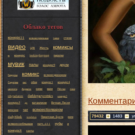
Облако тегов
конкурс11
стихи
всякоесгроммаше
танки
видео
комиксы
Жесть
ЦЛК
конкурс
lookingforgroup
пиратки
м
мувик
палы
друли
конкурс9
комикс
всякоесдренором
Гордунни
конкурс4
обои
конкурс3
Седогрив
омг
ники
маги
школота
Азурегос
ГМство
локи
darklegacycomics
tehgladiators
конкурс2
Комментари
конкурс5
катаклизм
Вечная_Песня
дк
всякоесболваром
чат
женское
79432
1483
dailyblink
Пиратская_Бухта
роги
wowlol.ru
нубы
всякоессебяшкам
и
патч_4.0.1
конкурс8
ханты