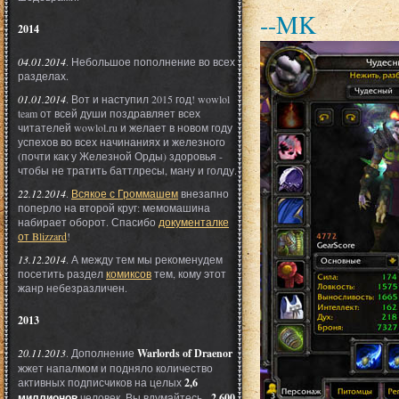
--MK
2014
04.01.2014
. Небольшое пополнение во всех
разделах.
01.01.2014
. Вот и наступил 2015 год! wowlol
team от всей души поздравляет всех
читателей wowlol.ru и желает в новом году
успехов во всех начинаниях и железного
(почти как у Железной Орды) здоровья -
чтобы не тратить баттлресы, ману и голду.
22.12.2014
.
Всякое с Громмашем
внезапно
поперло на второй круг: мемомашина
набирает оборот. Спасибо
документалке
от Blizzard
!
13.12.2014
. А между тем мы рекоменудем
посетить раздел
комиксов
тем, кому этот
жанр небезразличен.
2013
20.11.2013
. Дополнение
Warlords of Draenor
жжет напалмом и подняло количество
активных подписчиков на целых
2,6
миллионов
человек. Вы вдумайтесь -
2 600