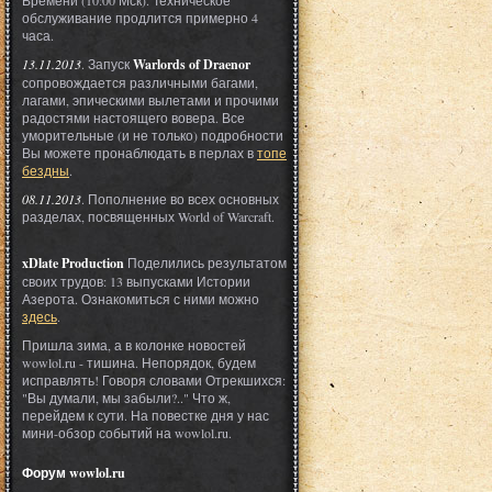
Времени (10:00 Мск). Техническое
обслуживание продлится примерно 4
часа.
13.11.2013
. Запуск
Warlords of Draenor
сопровождается различными багами,
лагами, эпическими вылетами и прочими
радостями настоящего вовера. Все
уморительные (и не только) подробности
Вы можете пронаблюдать в перлах в
топе
бездны
.
08.11.2013
. Пополнение во всех основных
разделах, посвященных World of Warcraft.
xDlate Production
Поделились результатом
своих трудов: 13 выпусками Истории
Азерота. Ознакомиться с ними можно
здесь
.
Пришла зима, а в колонке новостей
wowlol.ru - тишина. Непорядок, будем
исправлять! Говоря словами Отрекшихся:
"Вы думали, мы забыли?.." Что ж,
перейдем к сути. На повестке дня у нас
мини-обзор событий на wowlol.ru.
Форум wowlol.ru