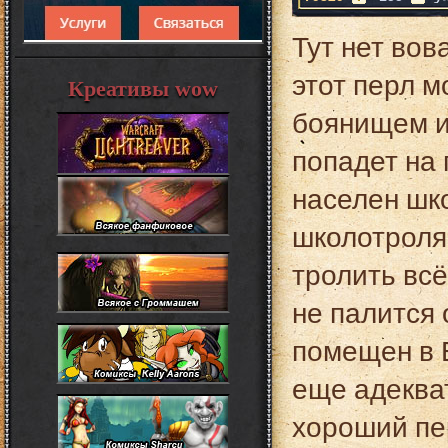
Тут нет вова
этот перл 
Креативы wow
боянищем и 
попадет на 
населен шк
школотроля
тролить всё
не палится 
помещен в 
еще адеква
хороший пер