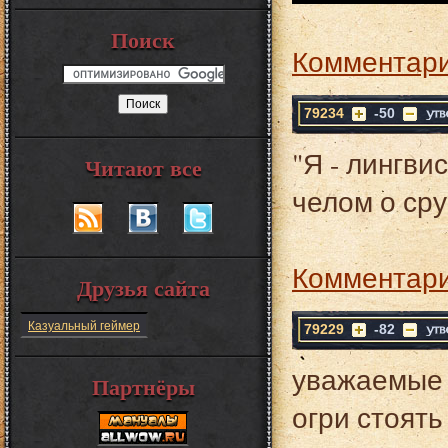
Поиск
Комментари
79234
-50
"Я - лингви
Читают все
челом о ср
Комментари
Друзья сайта
Казуальный геймер
79229
-82
уважаемые 
Партнёры
огри стоят