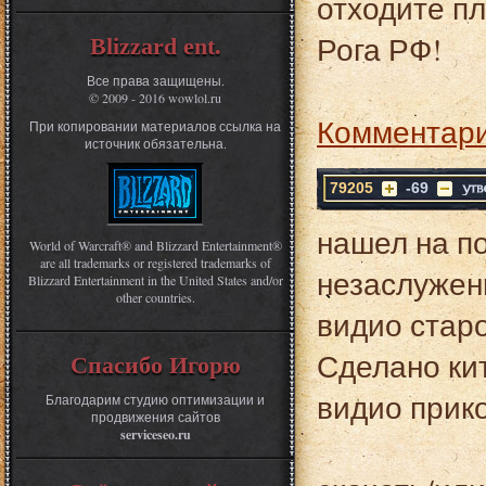
отходите п
Рога РФ!
Blizzard ent.
Все права защищены.
© 2009 - 2016 wowlol.ru
Комментари
При копировании материалов ссылка на
источник обязательна.
79205
-69
нашел на п
World of Warcraft® and Blizzard Entertainment®
are all trademarks or registered trademarks of
незаслужен
Blizzard Entertainment in the United States and/or
other countries.
видио старо
Сделано кит
Спасибо Игорю
видио прико
Благодарим студию оптимизации и
продвижения сайтов
serviceseo.ru