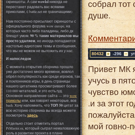
собрал тот 
скриншоты. А сам
wowlol
никогда не
перестанет радовать вас всякими
приколами, с battle.net не граничащими)
душе.
Нам постоянно присылают скриншоты с
официального форума wow europe, на
которых часто либо паладины, либо дк
Комментари
блещут умом.
90 % таких материалов мы
просто удаляем
, но иногда попадаются
настолько идиотские темы и сообщения,
что мы не можем не выложить их у нас.
80432
-296
И напоследок
Привет МК я
С момента открытия сборника прошло
уже достаточно много времени, вовлол
обрёл популярность как среди игроков, так
учусь в пято
и поклонников игры, в день страницы
нашего цитатника просматривают более
чувство юмо
110 000 читателей, и это есть гуд.
Основное направление сайта — это
wow
.и за этот г
приколы
или, как говорят некоторые, вов
bash. Хочу напомнить, что
ТОП 50
цитат за
всю историю сборника вы всегда можете
пожалуйста 
посмотреть
здесь
.
мой говно-пе
Отдельно стоит отметить портал
PrMaster.su, который сыграл немаловажную
роль в развитии проекта в плане