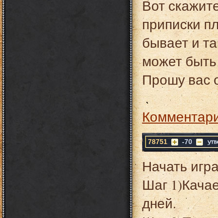
Вот скажите
приписки пла
бывает и та
может быть 
Прошу вас о
Комментари
78751
-70
Начать игра
Шаг 1)Кача
дней.