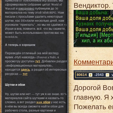
приколов от поклонников игр Blizzard, мы
Вендиктор. 
сформировали собрание цитат World of
Warcraft и
ежедневно
публикуем до 30
материалов на тему этой MMORPG. Нам
писали с просьбами удалить некоторые
шутки, нас DDoSили несколько дней, нам
угрожали "приехать" , но мы не сдаёмся =)
Играя в вов, помните, всё, что вы скажете,
может быть использовано против вас на
wowlol.ru.
А теперь о хорошем
Переведён отличный (на мой взгляд)
мувик «Нуб навсегда» (Forever a Nub), к
Комментари
просмотру доступен
тут
. Добавлен раздел
«информационных материалов»,
находится
здесь
, а раздел об интересных
ресурсах —
тут
80614
-2543
Шутки и обои
Дорогой Вов
Ну, шутки или нет — тут уж я не знаю. 80 %
главную. Я 
материалов сайта шутками и назвать-то
сложно, а вот раздел
wow обои
у нас есть,
Пожелать е
в нём вы всегда сможете найти обои для
рабочего стола, разные картинки и