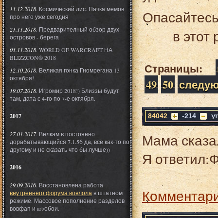
13.12.2018
. Космический лис. Пачка мемов
Опасайтесь
про него уже сегодня
21.11.2018
. Предварителный обзор двух
в этот 
островов - берега
03.11.2018
. WORLD OF WARCRAFT НА
BLIZZCON® 2018
Страницы:
12.10.2018
. Великая гонка Гномрегана 13
октября!
49
50
следу
19.07.2018
. Игромир 2018!) Близзы будут
там, дата с 4-го по 7-е октября.
2017
84042
-214
27.01.2017
. Велкам в постоянно
Мама сказа
дорабатывающийся 7.1.5б да, всё как-то по
другому и не сказать что бы лучше))
Я ответил:
2016
29.09.2016
. Восстановлена работа
Комментари
внутреннего форума вовлола
в штатном
режиме. Массовое пополнение разделов
вовфап и art/обои.