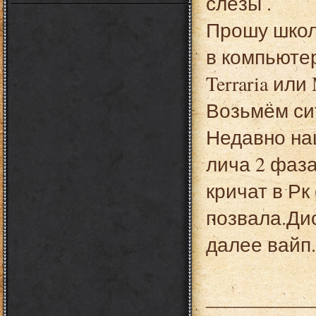
слёзы .
Прошу школ
в компьютер
Terraria или
Возьмём си
Недавно на
лича 2 фаз
кричат в Рк
позвала.Ди
далее вайп.
___________