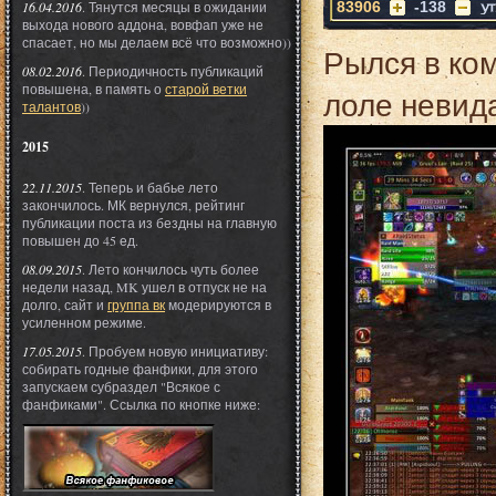
16.04.2016
. Тянутся месяцы в ожидании
83906
-138
выхода нового аддона, вовфап уже не
спасает, но мы делаем всё что возможно))
Рылся в ком
08.02.2016
. Периодичность публикаций
повышена, в память о
старой ветки
лоле невид
талантов
))
2015
22.11.2015
. Теперь и бабье лето
закончилось. МК вернулся, рейтинг
публикации поста из бездны на главную
повышен до 45 ед.
08.09.2015
. Лето кончилось чуть более
недели назад, MK ушел в отпуск не на
долго, сайт и
группа вк
модерируются в
усиленном режиме.
17.05.2015
. Пробуем новую инициативу:
собирать годные фанфики, для этого
запускаем субраздел "Всякое с
фанфиками". Ссылка по кнопке ниже: