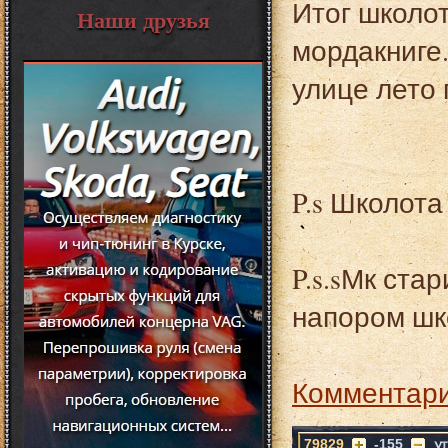
Итог школот
Наши друзья
мордакниге
улице лето 
P.s Школота 
P.s.sМк ста
напором шк
Комментари
79829
-155