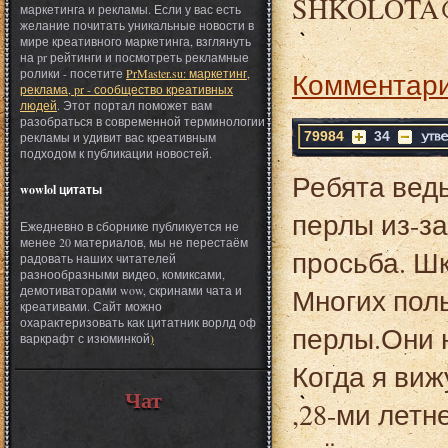
SHKOLOTA
маркетинга и рекламы. Если у вас есть
желание почитать уникальные новости в
мире креативного маркетинга, взглянуть
на pr рейтинги и посмотреть рекламные
ролики - посетите
PrMaster.su: маркетинг,
Комментари
реклама, pr - сообщество креативных
людей
. Этот портал поможет вам
разобраться в современной терминологии
79984
34
рекламы и удивит вас креативным
подходом к публикации новостей.
Ребята вед
wowlol цитаты
перлы из-за
Ежедневно в сборнике публикуется не
менее 20 материалов, мы не перестаём
просьба. Ш
радовать наших читателей
разнообразными видео, комиксами,
Многих пол
демотиваторами wow, скринами чата и
креативами. Сайт можно
охарактеризовать как цитатник ворлд оф
перлы.Они н
варкрафт с изюминкой
)
Когда я виж
Чат
,28-ми летн