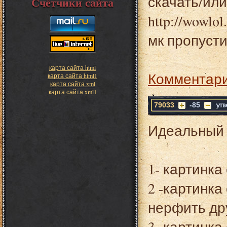
скачать/или
Счётчики сайта
http://wowlo
мк пропуст
карта сайта html
Комментари
карта сайта html1
карта сайта xml
карта сайта xml1
79033
-85
Идеальный 
1- картинка
2 -картинка
нерфить др
3- картинка