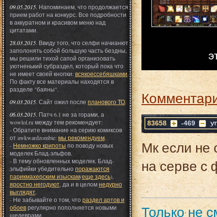
09.05.2015
. Напоминаем, что продолжается
прием работ на конкурс. Все подробности
в аккуратном и красивом меню над
цитатами.
28.03.2015
. Ввиду того, что селфи начианют
заполонять собой большую часть бездны,
мы решили тихой сапой организовать
уютненький субраздел, который пока что
не имеет своей кнопки:
всякоессебяшками
.
По факту все материалы находятся в
разделе "баяны".
Комментари
09.03.2015
. Сайт ожил после
планового ТО
.
06.03.2015
. Патч 6.1 не за горами, а
wowlol.ru между тем рекомендует:
83658
-469
- Обратите внимание на серию комиксов
от awkwardzombie:
мы рекомендуем
.
Мк если не 
-
Немножко крипоты
по поводу новых
моделек Блад-эльфов.
на серве с 
- В тему обновленных моделек. Блад-
эльфийки убедительно
поражаются
парикмахерским изыскам
(
еще здесь
),
яростно негодуют
, да и в целом
недурно
выглядят
.
- Не забывайте о том, что
раздел артов и
Только не 
обоев
регулярно пополняется новыми
шедеврами.