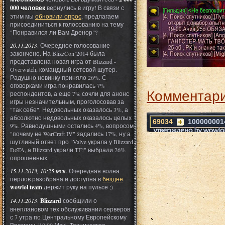
000 человек
вернулись в игру! В связи с
этим мы
обновили опрос
, предлагаем
присоединиться к голосованию на тему
"Понравился ли Вам Дренор"?
20.11.2013
. Очередное голосование
закончено. На BlizzCon`2014 была
представлена новая игра от Blizzard -
Overwatch, командный сетевой шутер.
Радушно новинку приняло 26%. С
оговорками игра понравилась 7%
Комментари
респондентов, а еще 7% сочли для анонс
игры незначительным, проголосовав за
"так себе". Недовольных оказалось 3%, а
абсолютно недовольных оказалось целых
69034
100000001
9%. Равнодушными остались 4%, вопросом
"почему не WarCraft IV" задались 17%, ну а
шутливый ответ про "Valve украла у Blizzard
DoTA, а Blizzard украли TF!" выбрали 26%
опрошенных.
15.11.2013, 10:25 мск
. Очередная волна
перлов разобрана и доступна в
бездне
.
wowlol team
держит руку на пульсе ;)
14.11.2013
.
Blizzard
сообщили о
внеплановом тех.обслуживании серверов
с 7 утра по Центральному Европейскому