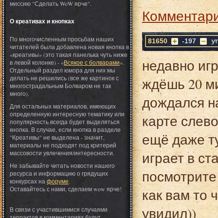
миссию "Сделать WoW ярче".
Комментари
О креативах и кнопках
По многочисленным просьбам наших
81650
-197
читателей была добавлена новая кнопка в
«креативы» (это такая панелька чуть ниже
недавно игр
в левой колонке) - «
Всякое с болварами
».
Отдельный раздел юмора для них мы
делать не решились (все же картинок с
ждёшь 20 ми
многострадальным Болваром не так
много).
дождался н
Для остальных материалов, имеющих
определенную интересную тематику или
карте слево
популярность всегда будет выделяться
кнопка. В случае, если кнопка в разделе
ещё даже ту
"Креативы" не выделена - значит,
материалы не подходят под критерий
играет в ст
массовости увлечения/интересности.
Не забывайте читать новости нашего
посмотрите 
ресурса и информацию о грядущих
конкурсах на
форуме
.
Оставайтесь с нами, сделаем wow ярче!
как вам то 
увидил))
В связи с участившимися случаями
террактов в комментариях будут