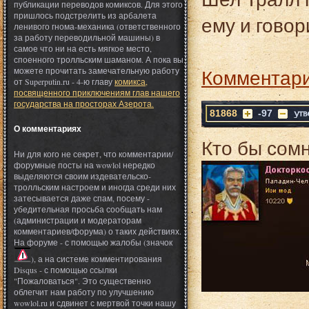
публикации переводов комиксов. Для этого
пришлось подстрелить из арбалета
ему и говор
ленивого гнома-механика (ответственного
за работу переводильной машины) в
самое что ни на есть мягкое место,
споенного тролльским шаманом. А пока вы
Комментари
можете прочитать замечательную работу
от Superputin.ru - 4-ю главу
комикса,
посвященного приключениям глав нашего
государства на просторах Азерота.
81868
-97
О комментариях
Кто бы сомне
Ни для кого не секрет, что комментарии/
форумные посты на wowlol нередко
выделяются своим издевательско-
тролльским настроем и иногда среди них
затесывается даже спам, посему -
убедительная просьба сообщать нам
(администрации и модераторам
комментариев/форума) о таких действиях.
На форуме - с помощью жалобы (значок
), а на системе комментирования
Disqus - с помощью ссылки
"Пожаловаться". Это существенно
облегчит нам работу по улучшению
wowlol.ru и сдвинет с мертвой точки нашу