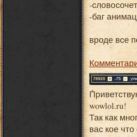
-словосочет
-баг анимац
вроде все 
Комментари
78920
-75
Приветству
wowlol.ru!
Так как мно
вас кое что