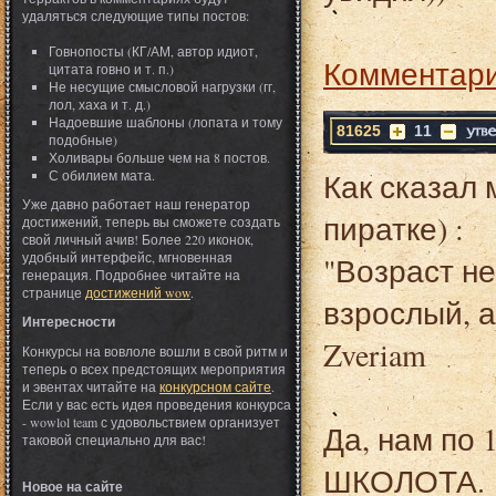
удаляться следующие типы постов:
Говнопосты (КГ/АМ, автор идиот,
Комментари
цитата говно и т. п.)
Не несущие смысловой нагрузки (гг,
лол, хаха и т. д.)
Надоевшие шаблоны (лопата и тому
81625
11
подобные)
Холивары больше чем на 8 постов.
Как сказал 
С обилием мата.
Уже давно работает наш генератор
пиратке) :
достижений, теперь вы сможете создать
свой личный ачив! Более 220 иконок,
удобный интерфейс, мгновенная
"Возраст не
генерация. Подробнее читайте на
странице
достижений wow
.
взрослый, а
Интересности
Zveriam
Конкурсы на вовлоле вошли в свой ритм и
теперь о всех предстоящих мероприятия
и эвентах читайте на
конкурсном сайте
.
Если у вас есть идея проведения конкурса
- wowlol team с удовольствием организует
Да, нам по 
таковой специально для вас!
ШКОЛОТА.
Новое на сайте