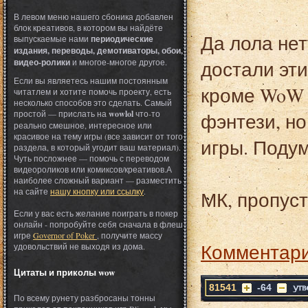
В левом меню нашего сбоника добавлен
блок креативов, в котором вы найдёте
Да лола нет
выпускаемые нами
периодические
издания, переводы, демотиваторы, обои,
достали эти
видео-ролики
и многое-многое другое.
Если вы являетесь нашим постоянным
кроме WoW е
читатлем и хотите помочь проекту, есть
несколько способов это сделать. Самый
простой — прислать на
wowlol
что-то
фэнтези, но
реально смешное, интересное или
красивое на тему игры (все зависит от того
игры. Подума
раздела, в который угодит ваш материал).
Чуть посложнее — помочь с переводом
видеороликов или комиксов/креативов.А
наиболее сложный вариант — разместить
на сайте
нашу кнопку или ссылку
.
МК, пропуст
Если у вас есть желание поиграть в покер
онлайн - попробуйте себя сначала в флеш
игре
Governor of Poker
, получите массу
Комментари
удовольствий не выходя из дома.
Цитаты и приколы wow
81541
-64
По всему рунету разбросаны тонны