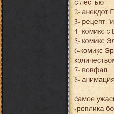
с лестью
2- анекдот 
3- рецепт "
4- комикс с
5- комикс Э
6-комикс Э
количество
7- вовфап
8- анимация
самое ужас
-реплика б