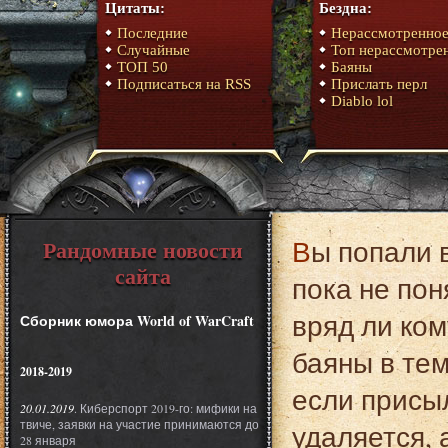
Цитаты:
Бездна:
Последние
Нерассмотренно
Случайные
Топ нерассмотре
ТОП 50
Баяны
Подписаться на RSS
Прислать перл
Diablo lol
Вы попали в раздел боянов. Это пиздец. Собсно я
Рандомные новости
сайта
пока не пон
вряд ли ком
Сборник юмора World of WarCraft
баяны в тему
2018-2019
если присыл
20.01.2019
. Киберспорт 2019-го: мифики на
твиче, заявки на участие принимаются до
удаляется, 
28 января