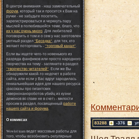
В центре внимания - наш замечательный
форум
, который так и просится к Вам на
ручки - не забудьте посетить,
зарегистрироваться и черкнуть пару
мыслей в полюбившейся теме, благо, что
их у нас очень много
. Для любителей
поговорить о том и о сем у нас заготовлен
уютный раздел
"Беседка"
, для тех, кто
желает поторговать -
"торговый канал"
.
Если вы ищете чего-то новенького из
разряда фанфиков или просто народного
творчества на тему - загляните в раздел
"творчество читателей"
. Если же Вы
обнаружили какой-то недочет в работе
сайта, или если у Вас вдруг зародилась
гениальнейшая идея для нашего ресурса
(рассказы про гигантских
сквернонанороботов-убийц из кузни
демонов во главе не в счет) - милости
просим в раздел, посвященный
работе
Комментари
нашего сайта и форума
.
О комиксах
83288
-376
Wowlol team ведет массовые работы для
Шел Тралл п
того, чтобы возобновить регулярные