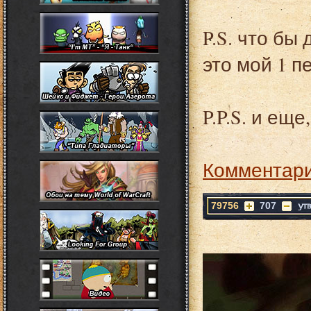
P.S. что бы
это мой 1 п
P.P.S. и ещ
Комментари
79756
707