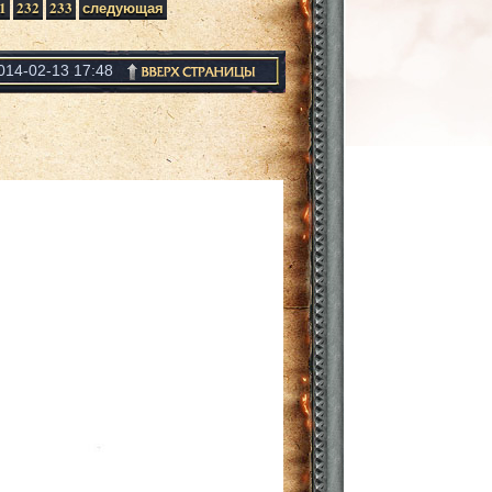
1
232
233
следующая
014-02-13 17:48