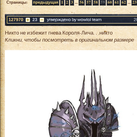
Страницы:
предыдущая
1
2
3
...
56
57
58
59
60
61
62
...
23
127970
23
2
Никто не избежит гнева Короля-Лича. . .никто
Кликни, чтобы посмотреть в оригинальном размере