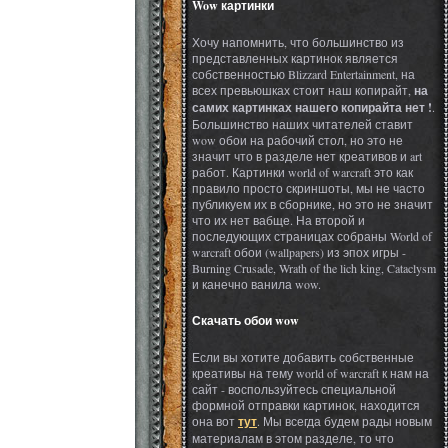
Wow картинки
Хочу напомнить, что большинство из
представленных картинок является
собственностью Blizzard Entertainment, на
всех превьюшках стоит наш копирайт,
на
самих картинках нашего копирайта нет !
.
Большинство наших читателей ставит
wow обои на рабочий стол, но это не
значит что в разделе нет креативов и art
работ. Картинки world of warcraft это как
правило просто скриншоты, мы не часто
публикуем их в сборнике, но это не значит
что их нет вабще. На второй и
последующих страницах собраны World of
warcraft обои (wallpapers) из эпох игры -
Burning Crusade, Wrath of the lich king, Cataclysm
и канечно ванила wow.
Скачать обои wow
Если вы хотите добавить собственные
креативы на тему world of warcraft к нам на
сайт - воспользуйтесь специальной
формной отправки картинок, находится
она вот
тут
. Мы всегда будем рады новым
материалам в этом разделе, то что