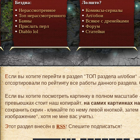
Бездна:
Лолшто?
Нерассмотренное
Комиксы-сериалы
Топ нерассмотренного
Art/обои
Баяны
Всякое с дренейками
Прислать перл
Форум
Diablo lol
Статейки
Если вы хотите перейти в раздел "ТОП раздела art/обои" - нет ничего проще. Для вас мы
отсортировали по рейтингу все работы данного раздела.
Если вы хотите посмотреть картинку в полном масштабе -
на самих картинках н
превьюшках стоит наш копирайт,
сохранить скрин - кликайте по нему левой кнопкой, затем
изображение", хотя не мне вас учить).
RSS
Этот раздел внесён в
! Спешите подписаться!