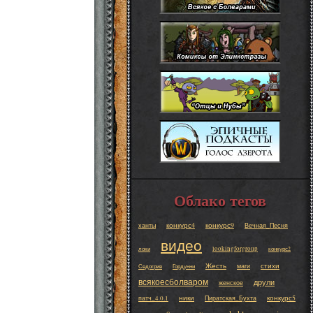
Облако тегов
конкурс4
конкурс9
ханты
Вечная_Песня
видео
lookingforgroup
локи
конкурс2
Жесть
стихи
маги
Седогрив
Гордунни
всякоесболваром
друли
женское
ники
конкурс5
патч_4.0.1
Пиратская_Бухта