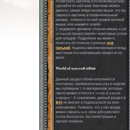
посмотреть картинку в полном масштабе -
сделайте по ней клик. Картинки можно
двигать, зажав левую кнопку мыши, что бы
свернуть картинку в первоначальный
размер - кликните по ней правой кнопкой
мыши, или нажмите эскейп.
С недавнего времени сборник юмора world
of warcraft предоставляет некоторые услуги
для гильдий. Подробнее вы можете
почитать об этом на странице
для
гильдий
. Надеюсь многим игрокам и гильд
мастерам эта информация придётся по
душе.
World of warcraft обои
Данный раздел обоев пополняется
постоянно, приблизительно раз в неделю
мы публикуем 7-10 материалов, которые
смело можно отнести к "world of warcraft
wallpapers". К сожалению, данный раздел в
RSS
не внесён и подписатьтся на него
невозможно. Помните, что у нас всегда
можно скачать wow обои для рабочего
стола бесплатно, без регистрации и
прочей поебени.