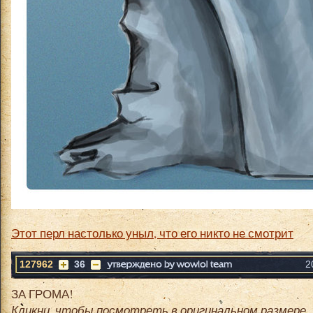
Этот перл настолько уныл, что его никто не смотрит
127962
36
2
ЗА ГРОМА!
Кликни, чтобы посмотреть в оригинальном размере