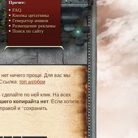
Прочее:
FAQ
Кнопка цитатника
Генератор ачивов
Размещение рекламы
Поиск по сайту
 Ссылка:
топ art/обои
 сделайте по ней клик. На всех
ашего копирайта нет
. Если хотите
 правой и "сохранить