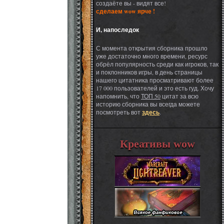
создаёте вы - видят все!
сделаем wow ярче !
И, напоследок
С момента открытия сборника прошло
уже достаточно много времени, ресурс
обрёл популярность среди как игроков, так
и поклонников игры, в день страницы
нашего цитатника просматривают более
17 000 пользователей и это есть гуд. Хочу
напомнить, что
ТОП 50
цитат за всю
историю сборника вы всегда можете
посмотреть вот
здесь
.
Креативы wow