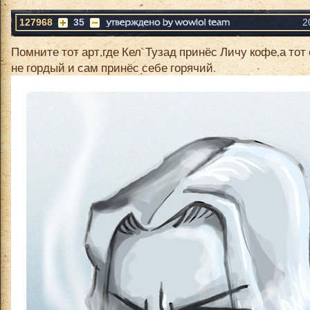
127968
35
2
Помните тот арт,где Кел`Тузад принёс Личу кофе,а тот
не гордый и сам принёс себе горячий.