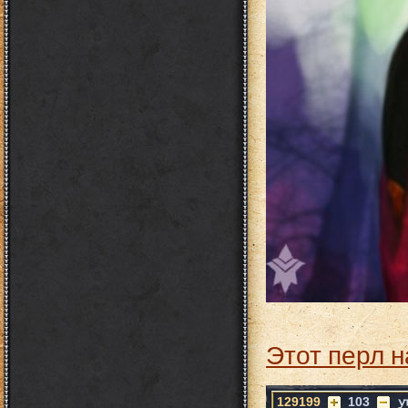
Этот перл н
129199
103