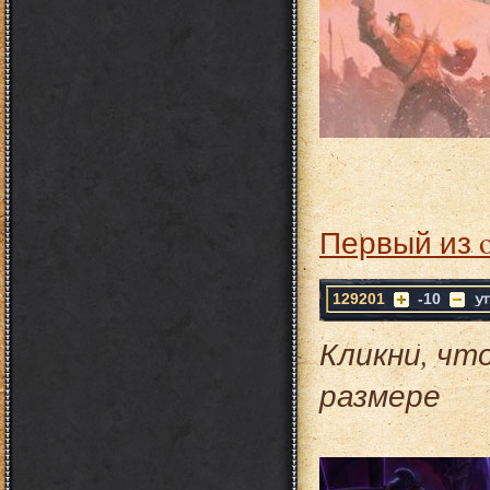
Первый из 
129201
-10
Кликни, чт
размере