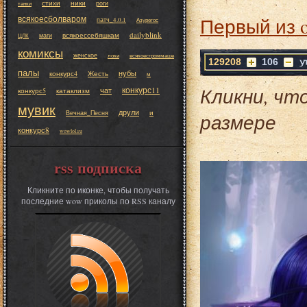
стихи
ники
роги
танки
всякоесболваром
Первый из 
патч_4.0.1
Азурегос
dailyblink
всякоессебяшкам
маги
ЦЛК
комиксы
женское
локи
всякоесгроммаше
129208
106
палы
нубы
конкурс4
Жесть
м
Кликни, чт
конкурс11
чат
конкурс5
катаклизм
мувик
друли
и
Вечная_Песня
размере
конкурс8
wowlol.ru
rss подписка
Кликните по иконке, чтобы получать
последние wow приколы по RSS каналу