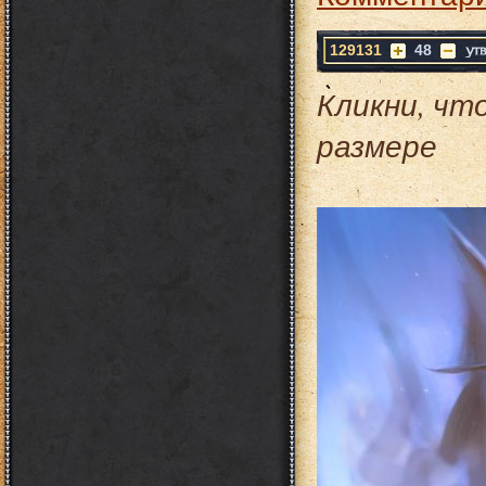
129131
48
Кликни, чт
размере