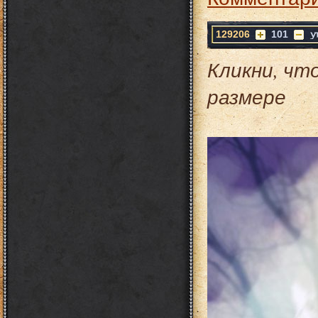
129206
101
Кликни, чт
размере