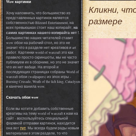
Wow картинки
Кликни, чт
Хочу напомнить, что большинство из
представленных картинок является
размере
собственностью Blizzard Entertainment, на
всех превьюшках стоит наш копирайт,
на
самих картинках нашего копирайта нет !
.
Большинство наших читателей ставит
wow обои на рабочий стол, но это не
значит что в разделе нет креативов и art
работ. Картинки world of warcraft это как
правило просто скриншоты, мы не часто
публикуем их в сборнике, но это не значит
что их нет вабще. На второй и
последующих страницах собраны World of
warcraft обои (wallpapers) из эпох игры -
Burning Crusade, Wrath of the lich king, Cataclysm
и канечно ванила wow.
Скачать обои wow
Если вы хотите добавить собственные
креативы на тему world of warcraft к нам на
сайт - воспользуйтесь специальной
формной отправки картинок, находится
она вот
тут
. Мы всегда будем рады новым
материалам в этом разделе, то что