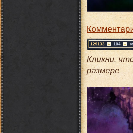
Комментари
129133
104
Кликни, чт
размере