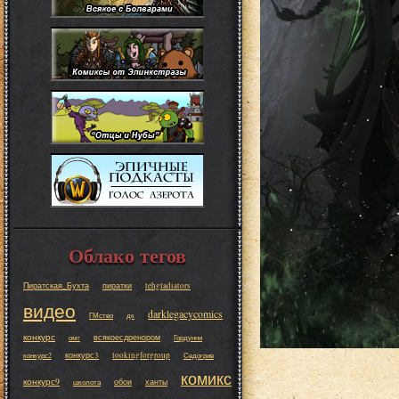
Облако тегов
Пиратская_Бухта
пиратки
tehgladiators
видео
darklegacycomics
ГМство
дк
конкурс
всякоесдренором
омг
Гордунни
конкурс3
lookingforgroup
конкурс2
Седогрив
комикс
конкурс9
обои
ханты
школота