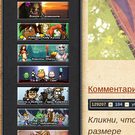
Комментари
129207
104
Кликни, чт
размере