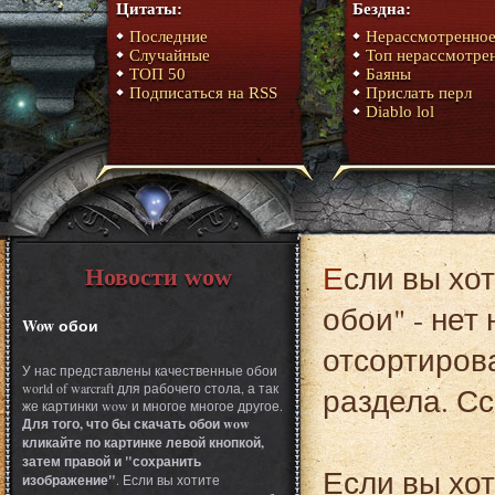
Цитаты:
Бездна:
Последние
Нерассмотренно
Случайные
Топ нерассмотре
ТОП 50
Баяны
Подписаться на RSS
Прислать перл
Diablo lol
Если вы хотите перейти в раздел "ТОП раздела art/
Новости wow
обои" - нет
Wow обои
отсортирова
У нас представлены качественные обои
world of warcraft для рабочего стола, а так
раздела. С
же картинки wow и многое многое другое.
Для того, что бы скачать обои wow
кликайте по картинке левой кнопкой,
затем правой и "сохранить
Если вы хот
изображение"
. Если вы хотите