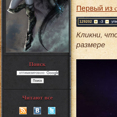
Первый из 
129202
-3
Кликни, чт
размере
Поиск
Читают все