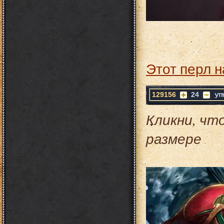
Этот перл н
129156
24
Кликни, чт
размере