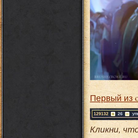
Первый из 
129132
26
Кликни, чт