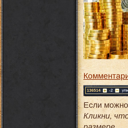
Комментари
136514
-2
Если можно 
Кликни, чт
размере