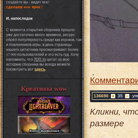
создаёте вы - видят все!
сделаем wow ярче !
И, напоследок
С момента открытия сборника прошло
уже достаточно много времени, ресурс
обрёл популярность среди как игроков, так
и поклонников игры, в день страницы
нашего цитатника просматривают более
17 000 пользователей и это есть гуд. Хочу
напомнить, что
ТОП 50
цитат за всю
историю сборника вы всегда можете
посмотреть вот
здесь
.
Комментари
Креативы wow
136690
35
Кликни, чт
размере