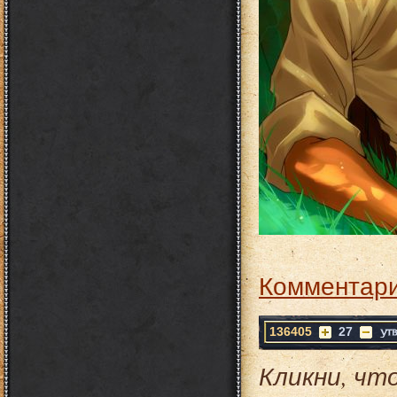
Комментари
136405
27
Кликни, чт