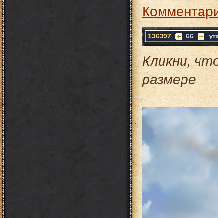
Комментари
136397
66
Кликни, чт
размере