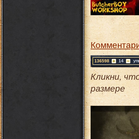
Комментари
136598
14
Кликни, чт
размере