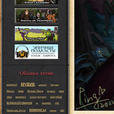
Облако тегов
мувик
конкурс9
школота
Гордунни
Жесть
ники
Вечная_Песня
маги
Азурегос
dailyblink
конкурс4
обои
lookingforgroup
всякоесболваром
конкурс
дк
ЦЛК
комиксы
чат
Пиратская_Бухта
ханты