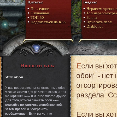
Цитаты:
Бездна:
Последние
Нерассмотренно
Случайные
Топ нерассмотре
ТОП 50
Баяны
Подписаться на RSS
Прислать перл
Diablo lol
Если вы хотите перейти в раздел "ТОП раздела art/
Новости wow
обои" - нет
Wow обои
отсортирова
У нас представлены качественные обои
world of warcraft для рабочего стола, а так
раздела. С
же картинки wow и многое многое другое.
Для того, что бы скачать обои wow
кликайте по картинке левой кнопкой,
затем правой и "сохранить
Если вы хот
изображение"
. Если вы хотите