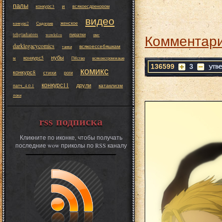
палы
и
конкурс3
всякоесдренором
видео
женское
конкурс2
Седогрив
Комментари
tehgladiators
пиратки
wowlol.ru
омг
darklegacycomics
всякоессебяшкам
танки
нубы
конкурс5
м
ГМство
всякоесгроммаше
136599
3
комикс
конкурс8
стихи
роги
конкурс11
друли
катаклизм
патч_4.0.1
локи
rss подписка
Кликните по иконке, чтобы получать
последние wow приколы по RSS каналу