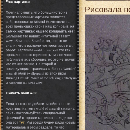
Wow картинки
Рисовала п
Хочу напомнить, что большинство из
представленных картинок является
собственностью Blizzard Entertainment, на
всех превьюшках стоит наш копирайт,
на
самих картинках нашего копирайта нет !
.
Большинство наших читателей ставит
wow обои на рабочий стол, но это не
значит что в разделе нет креативов и art
работ. Картинки world of warcraft это как
правило просто скриншоты, мы не часто
публикуем их в сборнике, но это не значит
что их нет вабще. На второй и
последующих страницах собраны World of
warcraft обои (wallpapers) из эпох игры -
Burning Crusade, Wrath of the lich king, Cataclysm
и канечно ванила wow.
Скачать обои wow
Если вы хотите добавить собственные
креативы на тему world of warcraft к нам на
сайт - воспользуйтесь специальной
формной отправки картинок, находится
она вот
тут
. Мы всегда будем рады новым
материалам в этом разделе, то что