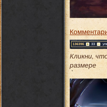
Комментари
136396
33
Кликни, чт
размере