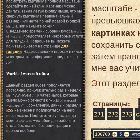
посмотреть картинку в полном масштабе -
масштабе - 
сделайте по ней клик. Картинки можно
двигать, зажав левую кнопку мыши, что бы
свернуть картинку в первоначальный
превьюшках
размер - кликните по ней правой кнопкой
мыши, или нажмите эскейп.
картинках 
С недавнего времени сборник юмора world
of warcraft предоставляет некоторые услуги
для гильдий. Подробнее вы можете
сохранить с
почитать об этом на странице
для
гильдий
. Надеюсь многим игрокам и гильд
затем право
мастерам эта информация придётся по
душе.
мне вас учи
World of warcraft обои
Этот разде
Данный раздел обоев пополняется
постоянно, приблизительно раз в неделю
мы публикуем 7-10 материалов, которые
смело можно отнести к "world of warcraft
Страницы:
wallpapers". К сожалению, данный раздел в
RSS
не внесён и подписатьтся на него
231
232
233
невозможно. Помните, что у нас всегда
можно скачать wow обои для рабочего
стола бесплатно, без регистрации и
прочей поебени.
136760
5