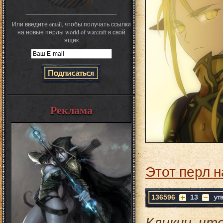
Или введите email, чтобы получать ссылки
на новые перлы world of warcraft в свой
ящик
Реклама
Этот перл н
136596
13
Кликни, чт