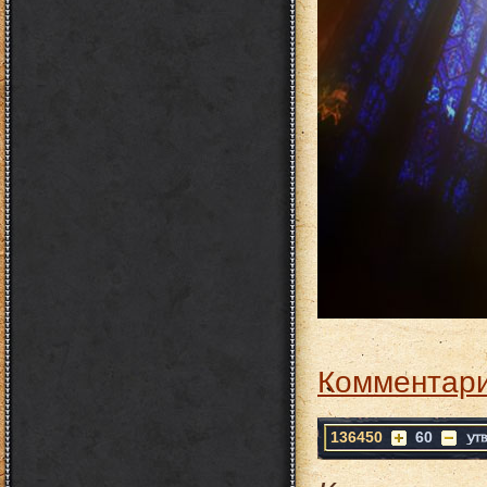
Комментари
136450
60