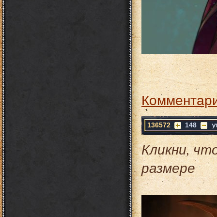
Комментари
136572
148
Кликни, чт
размере