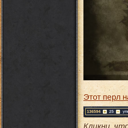
Этот перл н
136594
25
Кликни, чт