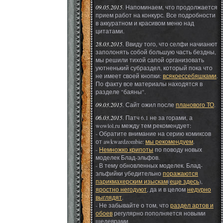
09.05.2015
. Напоминаем, что продолжается
прием работ на конкурс. Все подробности
в аккуратном и красивом меню над
цитатами.
28.03.2015
. Ввиду того, что селфи начианют
заполонять собой большую часть бездны,
мы решили тихой сапой организовать
уютненький субраздел, который пока что
не имеет своей кнопки:
всякоессебяшками
.
По факту все материалы находятся в
разделе "баяны".
09.03.2015
. Сайт ожил после
планового ТО
.
06.03.2015
. Патч 6.1 не за горами, а
wowlol.ru между тем рекомендует:
- Обратите внимание на серию комиксов
от awkwardzombie:
мы рекомендуем
.
-
Немножко крипоты
по поводу новых
моделек Блад-эльфов.
- В тему обновленных моделек. Блад-
эльфийки убедительно
поражаются
парикмахерским изыскам
(
еще здесь
),
яростно негодуют
, да и в целом
недурно
выглядят
.
- Не забывайте о том, что
раздел артов и
обоев
регулярно пополняется новыми
шедеврами.