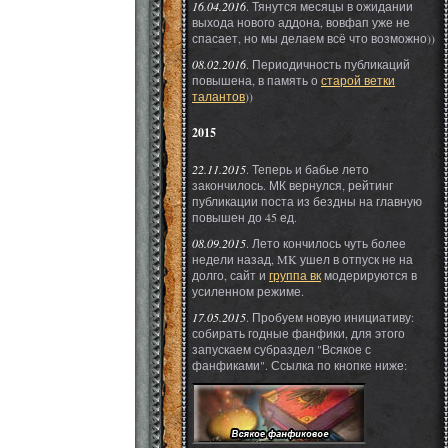
16.04.2016
. Тянутся месяцы в ожидании
выхода нового аддона, вовфап уже не
спасает, но мы делаем всё что возможно))
08.02.2016
. Периодичность публикаций
повышена, в память о
старой ветки
талантов
))
2015
22.11.2015
. Теперь и бабье лето
закончилось. МК вернулся, рейтинг
публикации поста из бездны на главную
повышен до 45 ед.
08.09.2015
. Лето кончилось чуть более
недели назад, MK ушел в отпуск не на
долго, сайт и
группа вк
модерируются в
усиленном режиме.
17.05.2015
. Пробуем новую инициативу:
собирать годные фанфики, для этого
запускаем субраздел "Всякое с
фанфиками". Ссылка по кнопке ниже: