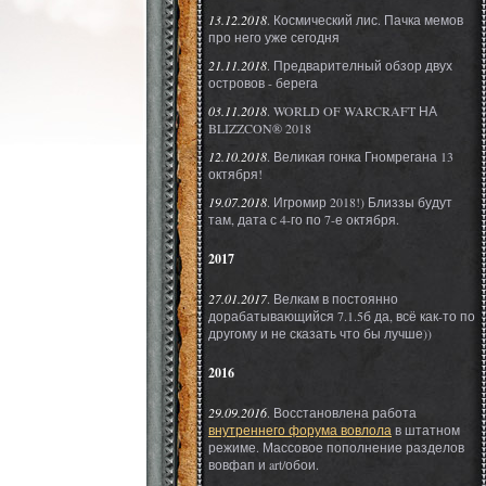
13.12.2018
. Космический лис. Пачка мемов
про него уже сегодня
21.11.2018
. Предварителный обзор двух
островов - берега
03.11.2018
. WORLD OF WARCRAFT НА
BLIZZCON® 2018
12.10.2018
. Великая гонка Гномрегана 13
октября!
19.07.2018
. Игромир 2018!) Близзы будут
там, дата с 4-го по 7-е октября.
2017
27.01.2017
. Велкам в постоянно
дорабатывающийся 7.1.5б да, всё как-то по
другому и не сказать что бы лучше))
2016
29.09.2016
. Восстановлена работа
внутреннего форума вовлола
в штатном
режиме. Массовое пополнение разделов
вовфап и art/обои.