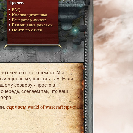
Прочее:
FAQ
Кнопка цитатника
Генератор ачивов
Размещение рекламы
Поиск по сайту
азмещённым у нас цитатам. Если
ашему серверу - просто в
очередь, сделаем так, что ваш
рвера.
сделаем world of warcraft ярче!
ми,