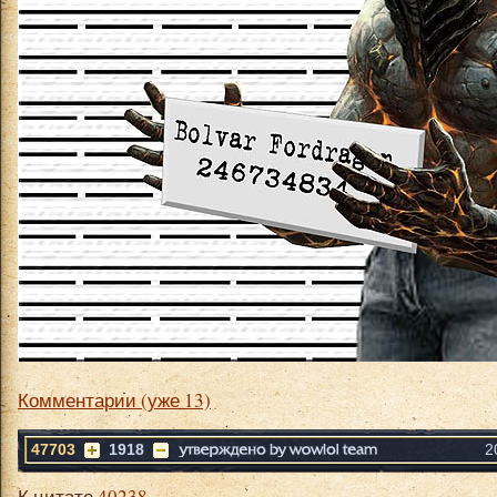
Комментарии (уже 13)
47703
1918
2
К цитате
40238