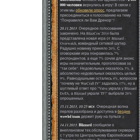
000 человек
вернулись в игру! В связи с
этим мы
обновили опрос
, предлагаем
присоединиться к голосованию на тему
"Понравился ли Вам Дренор"?
20.11.2013
. Очередное голосование
закончено. На BlizzCon`2014 была
представлена новая игра от Blizzard -
Overwatch, командный сетевой шутер.
Радушно новинку приняло 26%. С
оговорками игра понравилась 7%
респондентов, а еще 7% сочли для анонс
игры незначительным, проголосовав за
"так себе". Недовольных оказалось 3%, а
абсолютно недовольных оказалось целых
9%. Равнодушными остались 4%, вопросом
"почему не WarCraft IV" задались 17%, ну а
шутливый ответ про "Valve украла у Blizzard
DoTA, а Blizzard украли TF!" выбрали 26%
опрошенных.
15.11.2013, 10:25 мск
. Очередная волна
перлов разобрана и доступна в
бездне
.
wowlol team
держит руку на пульсе ;)
14.11.2013
.
Blizzard
сообщили о
внеплановом тех.обслуживании серверов
с 7 утра по Центральному Европейскому