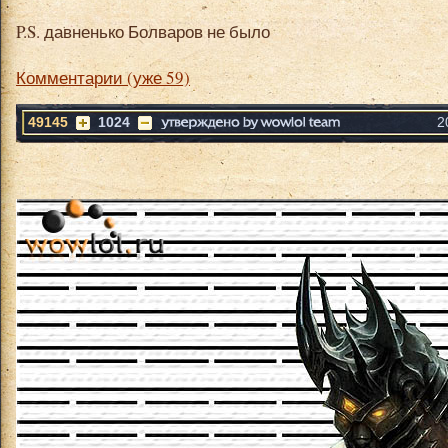
P.S. давненько Болваров не было
Комментарии (уже 59)
49145
1024
2