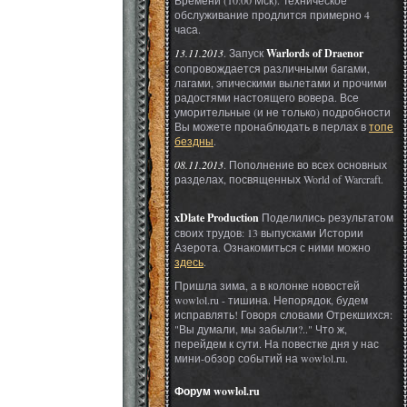
Времени (10:00 Мск). Техническое
обслуживание продлится примерно 4
часа.
13.11.2013
. Запуск
Warlords of Draenor
сопровождается различными багами,
лагами, эпическими вылетами и прочими
радостями настоящего вовера. Все
уморительные (и не только) подробности
Вы можете пронаблюдать в перлах в
топе
бездны
.
08.11.2013
. Пополнение во всех основных
разделах, посвященных World of Warcraft.
xDlate Production
Поделились результатом
своих трудов: 13 выпусками Истории
Азерота. Ознакомиться с ними можно
здесь
.
Пришла зима, а в колонке новостей
wowlol.ru - тишина. Непорядок, будем
исправлять! Говоря словами Отрекшихся:
"Вы думали, мы забыли?.." Что ж,
перейдем к сути. На повестке дня у нас
мини-обзор событий на wowlol.ru.
Форум wowlol.ru