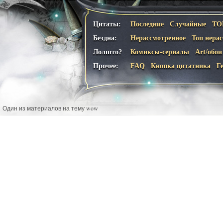
Цитаты:
Последние
Случайные
ТО
Бездна:
Нерассмотренное
Топ нера
Лолшто?
Комиксы-сериалы
Art/обои
Прочее:
FAQ
Кнопка цитатника
Г
Один из материалов на тему wow