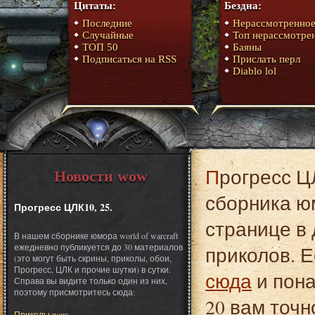
Цитаты:
Бездна:
Последние
Нерассмотренно
Случайные
Топ нерассмотре
ТОП 50
Баяны
Подписаться на RSS
Прислать перл
Diablo lol
Прогресс ЦЛК10, 25. Это один из материалов
Новости wow
сборника юм
Прогресс ЦЛК10, 25.
странице в 
В нашем сборнике юмора world of warcraft
ежедневно публикуется до 30 материалов
приколов. Е
(это могут быть скрины, приколы, обои,
Прогресс, ЦЛК и прочие шутки) в сутки.
сюда
и пона
Справа вы видите только один из них,
поэтому присмотритесь сюда:
20 вам точн
Приколы wow