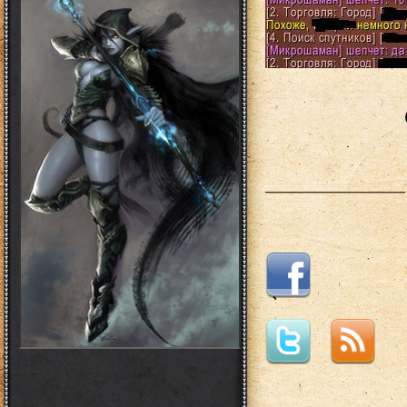
___________