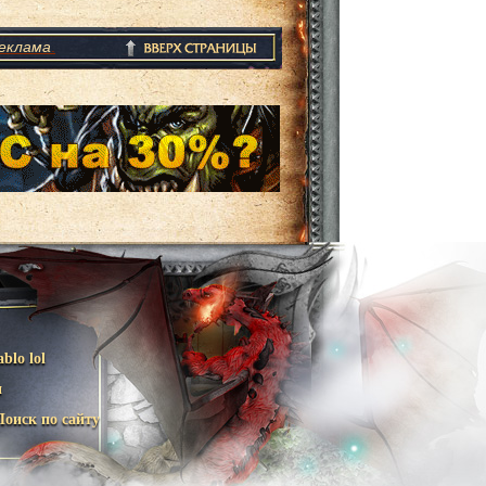
еклама
.
ablo lol
и
Поиск по сайту