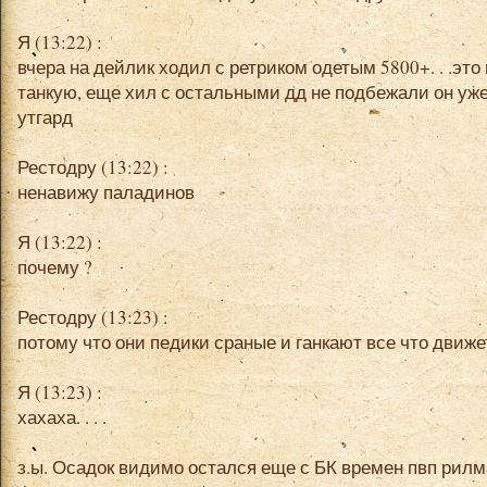
Я (13:22) :
вчера на дейлик ходил с ретриком одетым 5800+. . .это
танкую, еще хил с остальными дд не подбежали он уже
утгард
Рестодру (13:22) :
ненавижу паладинов
Я (13:22) :
почему ?
Рестодру (13:23) :
потому что они педики сраные и ганкают все что движе
Я (13:23) :
хахаха. . . .
з.ы. Осадок видимо остался еще с БК времен пвп рилм