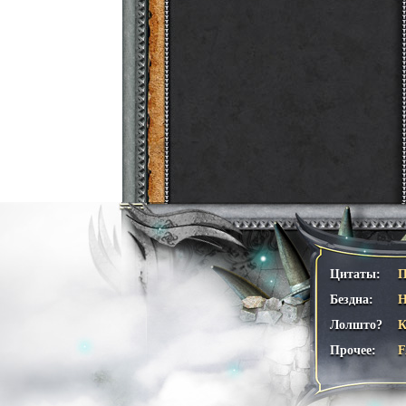
Цитаты:
П
Бездна:
Н
Лолшто?
К
Прочее: