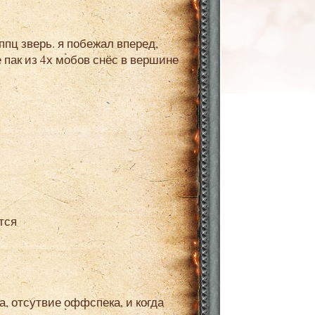
 ппц зверь. я побежал вперед,
 пак из 4х мобов снёс в вершине
тся
а, отсутвие оффспека, и когда