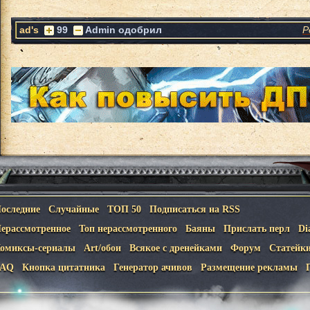
ad's
99
Admin одобрил
Р
оследние
Случайные
ТОП 50
Подписаться на RSS
ерассмотренное
Топ нерассмотренного
Баяны
Прислать перл
Di
омиксы-сериалы
Art/обои
Всякое с дренейками
Форум
Статейк
FAQ
Кнопка цитатника
Генератор ачивов
Размещение рекламы