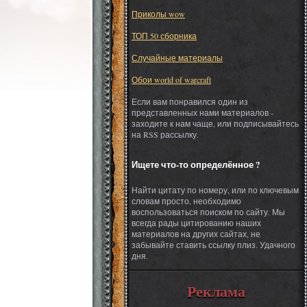
Приколы wow
ТОП 50 сборника
Случайные материалы
Обои world of warcraft
Если вам понравился один из
представленных нами материалов -
заходите к нам чаще, или подписывайтесь
на RSS рассылку.
Ищете что-то определённое ?
Найти цитату по номеру, или по ключевым
словам просто, необходимо
воспользоваться поиском по сайту. Мы
всегда рады цитированию наших
материалов на других сайтах, не
забывайте ставить ссылку плиз. Удачного
дня.
Реклама