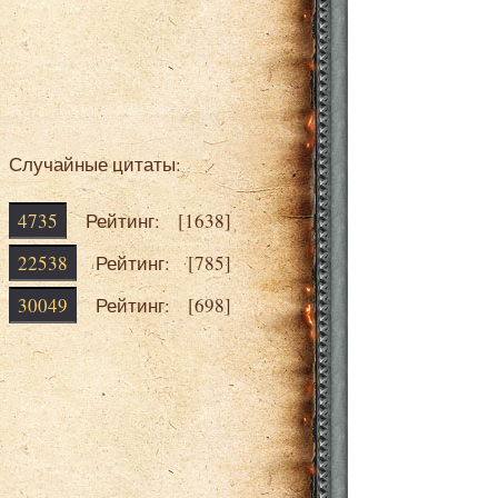
Случайные цитаты:
4735
Рейтинг: [
1638
]
22538
Рейтинг: [
785
]
30049
Рейтинг: [
698
]