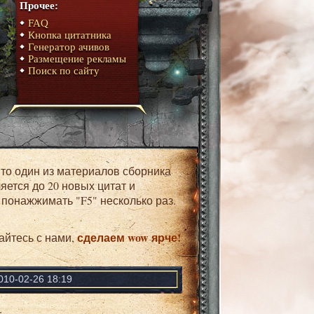
Прочее:
FAQ
Кнопка цитатника
Генератор ачивов
Размещение рекламы
Поиск по сайту
ляется до 20 новых цитат и
 понажжимать "F5" несколько раз.
сделаем wow ярче!
айтесь с нами,
010-02-26 18:19
.