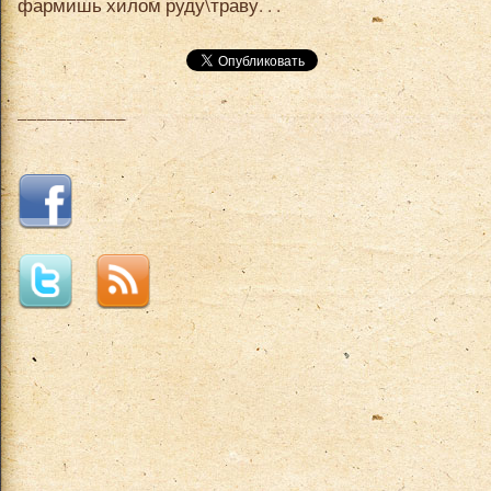
фармишь хилом руду\траву. . .
___________