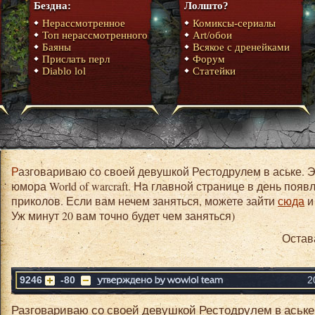
Бездна:
Лолшто?
Нерассмотренное
Комиксы-сериалы
Топ нерассмотренного
Art/обои
Баяны
Всякое с дренейками
Прислать перл
Форум
Diablo lol
Статейки
Разговариваю со своей девушкой Рестодрулем в аське. Это один из материалов сборника
юмора World of warcraft. На главной странице в день появ
приколов. Если вам нечем заняться, можете зайти
сюда
и
Уж минут 20 вам точно будет чем заняться)
Остав
9246
-80
2
Разговариваю со своей девушкой Рестодрулем в аське