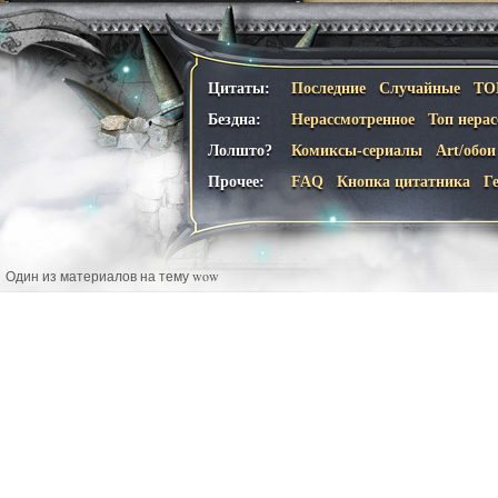
Цитаты:
Последние
Случайные
ТО
Бездна:
Нерассмотренное
Топ нера
Лолшто?
Комиксы-сериалы
Art/обои
Прочее:
FAQ
Кнопка цитатника
Г
Один из материалов на тему wow