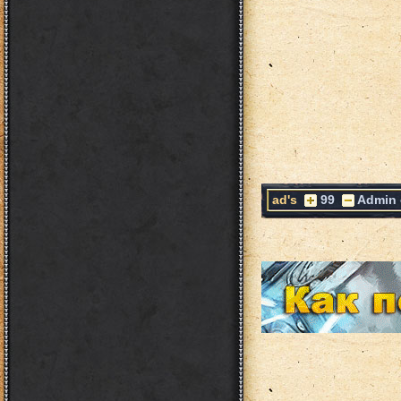
ad's
99
Admin