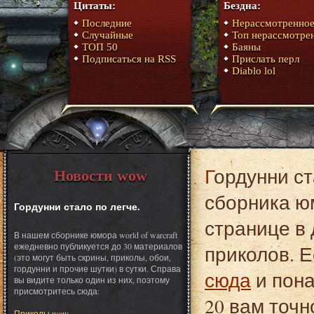
Цитаты:
Бездна:
Последние
Нерассмотренно
Случайные
Топ нерассмотре
ТОП 50
Баяны
Подписаться на RSS
Прислать перл
Diablo lol
Гордунни стало по легче. Это один из материалов
Новости wow
сборника юм
Гордунни стало по легче.
странице в 
В нашем сборнике юмора world of warcraft
ежедневно публикуется до 30 материалов
приколов. Е
(это могут быть скрины, приколы, обои,
гордунни и прочие шутки) в сутки. Справа
сюда
и пона
вы видите только один из них, поэтому
присмотритесь сюда:
20 вам точн
Приколы wow