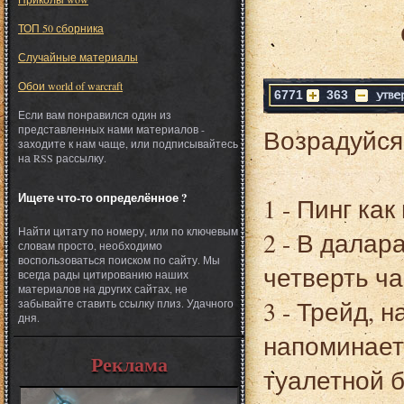
ТОП 50 сборника
Случайные материалы
Обои world of warcraft
6771
363
Если вам понравился один из
представленных нами материалов -
Возрадуйся 
заходите к нам чаще, или подписывайтесь
на RSS рассылку.
Ищете что-то определённое ?
1 - Пинг ка
Найти цитату по номеру, или по ключевым
2 - В далар
словам просто, необходимо
воспользоваться поиском по сайту. Мы
четверть ча
всегда рады цитированию наших
материалов на других сайтах, не
3 - Трейд, 
забывайте ставить ссылку плиз. Удачного
дня.
напоминает
Реклама
туалетной б