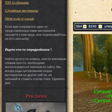
ТОП 50 сборника
Случайные материалы
Обои world of warcraft
564
8240
Если вам понравился один из
представленных нами материалов -
заходите к нам чаще, или подписывайтесь
на RSS рассылку.
Ищете что-то определённое ?
Найти цитату по номеру, или по ключевым
словам просто, необходимо
воспользоваться поиском по сайту. Мы
всегда рады цитированию наших
материалов на других сайтах, не
забывайте ставить ссылку плиз. Удачного
дня.
Реклама