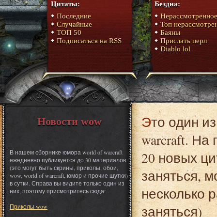
Цитаты:
Бездна:
Последние
Нерассмотренно
Случайные
Топ нерассмотре
ТОП 50
Баяны
Подписаться на RSS
Прислать перл
Diablo lol
Это один из материалов сборника юмора World of
Новости wow
warcraft. Н
В нашем сборнике юмора world of warcraft
20 новых ци
ежедневно публикуется до 30 материалов
(это могут быть скрины, приколы, обои,
заняться, 
wow, world of warcraft, юмор и прочие шутки)
в сутки. Справа вы видите только один из
несколько р
них, поэтому присмотритесь сюда:
Приколы wow
заняться)