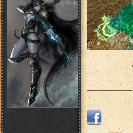
___________