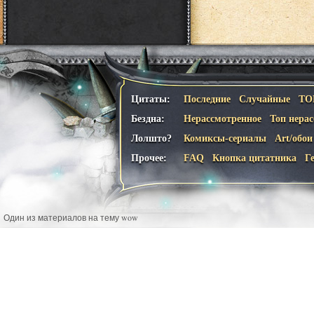
Цитаты:
Последние
Случайные
ТО
Бездна:
Нерассмотренное
Топ нера
Лолшто?
Комиксы-сериалы
Art/обои
Прочее:
FAQ
Кнопка цитатника
Г
Один из материалов на тему wow