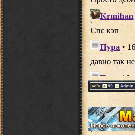
ad's
99
Admin