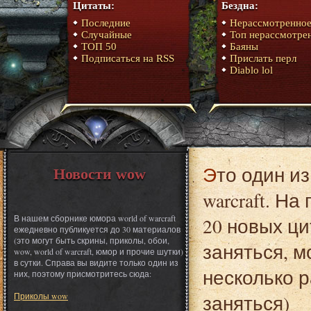
Цитаты:
Бездна:
Последние
Нерассмотренно
Случайные
Топ нерассмотре
ТОП 50
Баяны
Подписаться на RSS
Прислать перл
Diablo lol
Это один из материалов сборника юмора World of
Новости wow
warcraft. Н
В нашем сборнике юмора world of warcraft
20 новых ци
ежедневно публикуется до 30 материалов
(это могут быть скрины, приколы, обои,
заняться, 
wow, world of warcraft, юмор и прочие шутки)
в сутки. Справа вы видите только один из
несколько р
них, поэтому присмотритесь сюда:
Приколы wow
заняться)