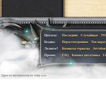
Цитаты:
Последние
Случайные
ТО
Бездна:
Нерассмотренное
Топ нера
Лолшто?
Комиксы-сериалы
Art/обои
Прочее:
FAQ
Кнопка цитатника
Г
Один из материалов на тему wow