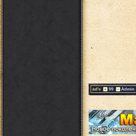
ad's
99
Admin