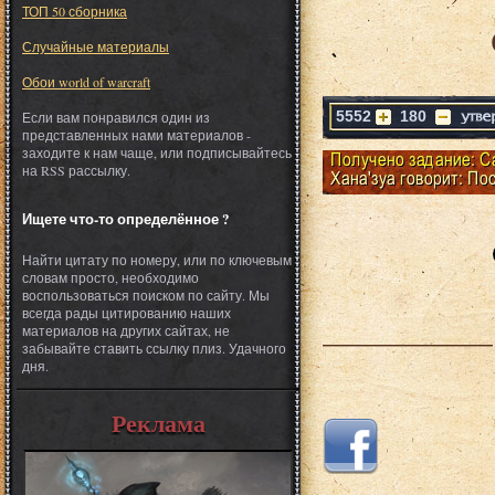
ТОП 50 сборника
Случайные материалы
Обои world of warcraft
5552
180
Если вам понравился один из
представленных нами материалов -
заходите к нам чаще, или подписывайтесь
на RSS рассылку.
Ищете что-то определённое ?
Найти цитату по номеру, или по ключевым
словам просто, необходимо
воспользоваться поиском по сайту. Мы
всегда рады цитированию наших
___________
материалов на других сайтах, не
забывайте ставить ссылку плиз. Удачного
дня.
Реклама