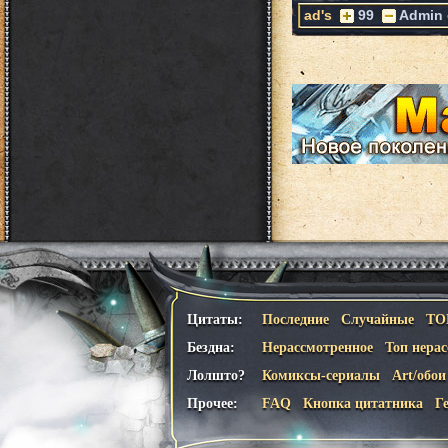
ad's
99
Admin
Цитаты:
Последние
Случайные
ТО
Бездна:
Нерассмотренное
Топ нера
Лолшто?
Комиксы-сериалы
Art/обои
Прочее:
FAQ
Кнопка цитатника
Г