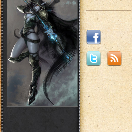
___________