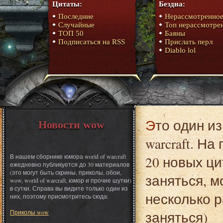
Цитаты:
Бездна:
Последние
Нерассмотренно
Случайные
Топ нерассмотре
ТОП 50
Баяны
Подписаться на RSS
Прислать перл
Diablo lol
Это один из материалов сборника юмора World of
Новости wow
warcraft. Н
В нашем сборнике юмора world of warcraft
20 новых ци
ежедневно публикуется до 30 материалов
(это могут быть скрины, приколы, обои,
заняться, 
wow, world of warcraft, юмор и прочие шутки)
в сутки. Справа вы видите только один из
несколько р
них, поэтому присмотритесь сюда:
Приколы wow
заняться)