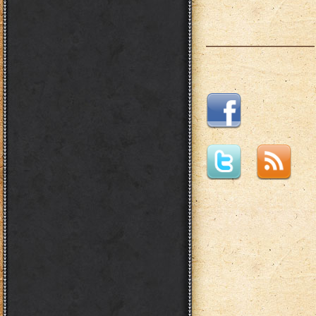
___________