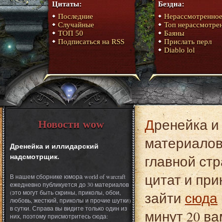
Цитаты:
Бездна:
Последние
Нерассмотренно
Случайные
Топ нерассмотре
ТОП 50
Баяны
Подписаться на RSS
Прислать перл
Diablo lol
Дренейка и иллидарский надсмотрщик. Это один из
Новости wow
материалов 
Дренейка и иллидарский
надсмотрщик.
главной стр
цитат и при
В нашем сборнике юмора world of warcraft
ежедневно публикуется до 30 материалов
(это могут быть скрины, приколы, обои,
зайти
сюда
любовь, жесткий, приколы и прочие шутки)
в сутки. Справа вы видите только один из
минут 20 ва
них, поэтому присмотритесь сюда: