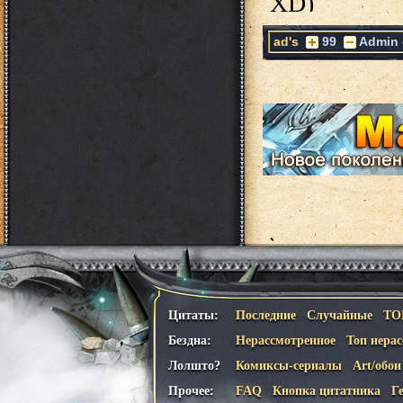
ad's
99
Admin
Цитаты:
Последние
Случайные
ТО
Бездна:
Нерассмотренное
Топ нера
Лолшто?
Комиксы-сериалы
Art/обои
Прочее:
FAQ
Кнопка цитатника
Г