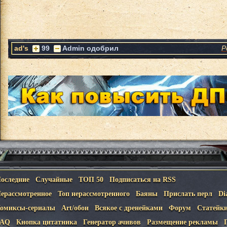
ad's
99
Admin одобрил
Р
оследние
Случайные
ТОП 50
Подписаться на RSS
ерассмотренное
Топ нерассмотренного
Баяны
Прислать перл
Di
омиксы-сериалы
Art/обои
Всякое с дренейками
Форум
Статейк
FAQ
Кнопка цитатника
Генератор ачивов
Размещение рекламы