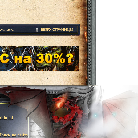
еклама
.
ablo lol
и
Поиск по сайту