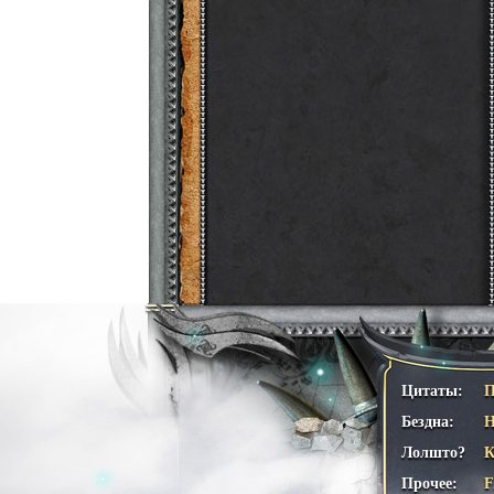
Цитаты:
П
Бездна:
Н
Лолшто?
К
Прочее: