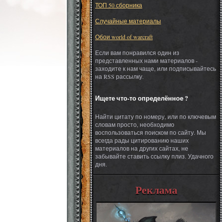
ТОП 50 сборника
Случайные материалы
Обои world of warcraft
Если вам понравился один из
представленных нами материалов -
заходите к нам чаще, или подписывайтесь
на RSS рассылку.
Ищете что-то определённое ?
Найти цитату по номеру, или по ключевым
словам просто, необходимо
воспользоваться поиском по сайту. Мы
всегда рады цитированию наших
материалов на других сайтах, не
забывайте ставить ссылку плиз. Удачного
дня.
Реклама