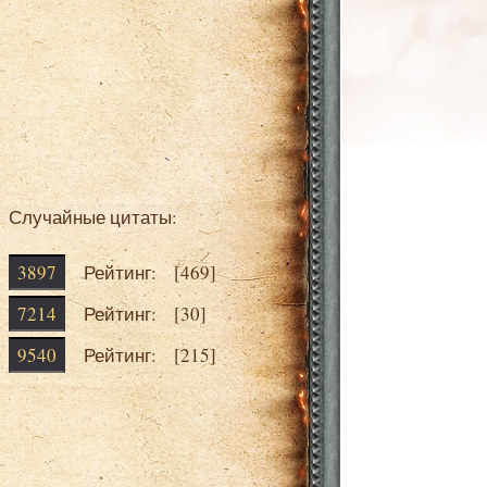
Случайные цитаты:
3897
Рейтинг: [
469
]
7214
Рейтинг: [
30
]
9540
Рейтинг: [
215
]