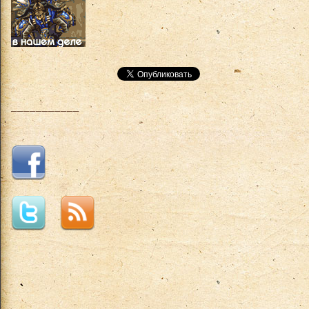
___________