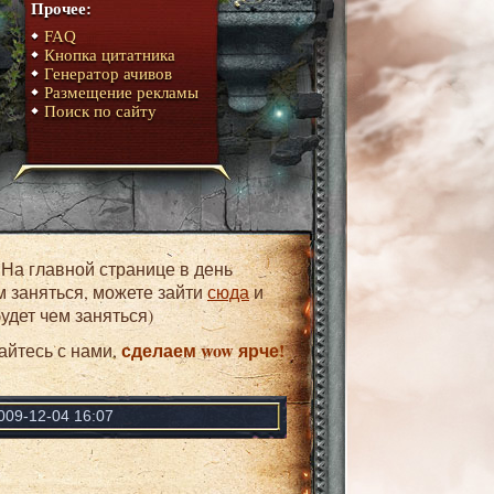
Прочее:
FAQ
Кнопка цитатника
Генератор ачивов
Размещение рекламы
Поиск по сайту
м заняться, можете зайти
сюда
и
удет чем заняться)
сделаем wow ярче!
айтесь с нами,
009-12-04 16:07