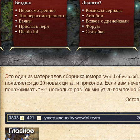
Бездна:
Лолшто?
Нерассмотренное
Комиксы-сериалы
Топ нерассмотренного
Art/обои
Баяны
Всякое с дренейками
Прислать перл
Форум
Diablo lol
Статейки
Это один из материалов сборника юмора World of warcraft. На главной странице в день
появляется до 20 новых цитат и приколов. Если вам нече
понажжимать "F5" несколько раз. Уж минут 20 вам точно б
Остав
3833
421
2