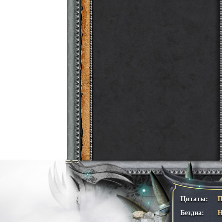
Цитаты:
П
Бездна:
Н