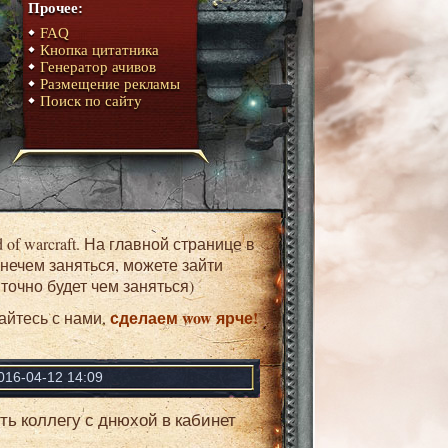
Прочее:
FAQ
Кнопка цитатника
Генератор ачивов
Размещение рекламы
Поиск по сайту
 нечем заняться, можете зайти
точно будет чем заняться)
сделаем wow ярче!
айтесь с нами,
016-04-12 14:09
ь коллегу с днюхой в кабинет