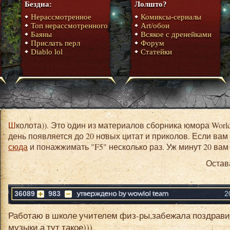
Бездна:
Лолшто?
Нерассмотренное
Комиксы-сериалы
Топ нерассмотренного
Art/обои
Баяны
Всякое с дренейками
Прислать перл
Форум
Diablo lol
Статейки
Школота)). Это один из материалов сборника юмора World of warcraft. На главной странице в
день появляется до 20 новых цитат и приколов. Если вам
сюда
и понажжимать "F5" несколько раз. Уж минут 20 вам 
Остав
36089
983
2
Работаю в школе учителем физ-ры,забежала поздравит
музыки,а тут такое)))