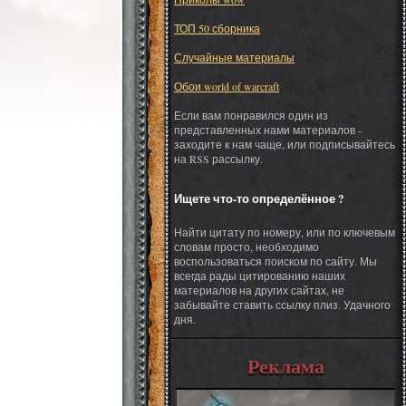
ТОП 50 сборника
Случайные материалы
Обои world of warcraft
Если вам понравился один из
представленных нами материалов -
заходите к нам чаще, или подписывайтесь
на RSS рассылку.
Ищете что-то определённое ?
Найти цитату по номеру, или по ключевым
словам просто, необходимо
воспользоваться поиском по сайту. Мы
всегда рады цитированию наших
материалов на других сайтах, не
забывайте ставить ссылку плиз. Удачного
дня.
Реклама