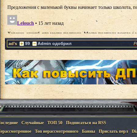
ad's
99
Admin одобрил
Р
оследние
Случайные
ТОП 50
Подписаться на RSS
ерассмотренное
Топ нерассмотренного
Баяны
Прислать перл
Di