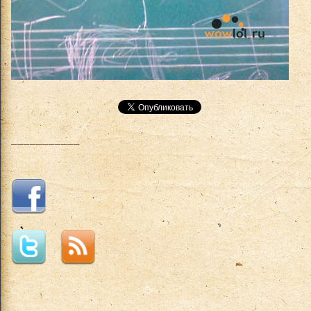
___________