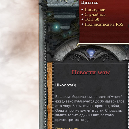
Цитаты:
Последние
Случайные
ТОП 50
Подписаться на RSS
Новости wow
Школота)).
В нашем сборнике юмора world of warcraft
ежедневно публикуется до 30 материалов
(это могут быть скрины, приколы, обои,
Орда и прочие шутки) в сутки. Справа вы
видите только один из них, поэтому
присмотритесь сюда:
Приколы wow