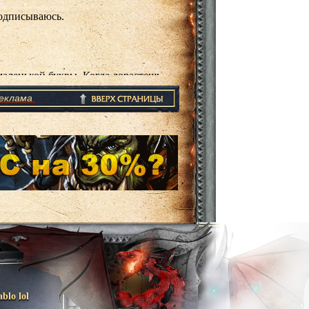
еклама
.
ablo lol