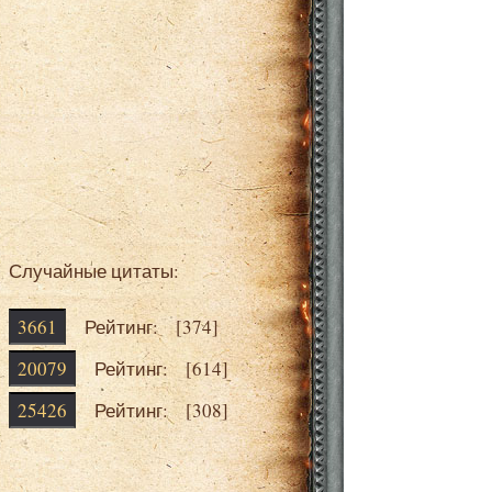
Случайные цитаты:
3661
Рейтинг: [
374
]
20079
Рейтинг: [
614
]
25426
Рейтинг: [
308
]