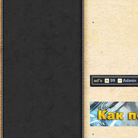
ad's
99
Admin