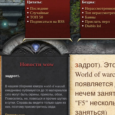
Цитаты:
Бездна:
Последние
Нерассмотренно
Случайные
Топ нерассмотре
ТОП 50
Баяны
Подписаться на RSS
Прислать перл
Diablo lol
задрот). Это один из материалов сборника юмора
Новости wow
World of war
задрот).
появляется 
В нашем сборнике юмора world of warcraft
ежедневно публикуется до 30 материалов
нечем заня
(это могут быть скрины, приколы, обои,
Повеселись, не, повесься и прочие шутки)
"F5" нескол
в сутки. Справа вы видите только один из
них, поэтому присмотритесь сюда:
заняться)
Приколы wow