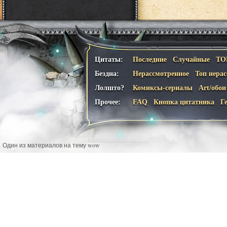
Цитаты:
Последние
Случайные
ТО
Бездна:
Нерассмотренное
Топ нера
Лолшто?
Комиксы-сериалы
Art/обои
Прочее:
FAQ
Кнопка цитатника
Г
Один из материалов на тему wow