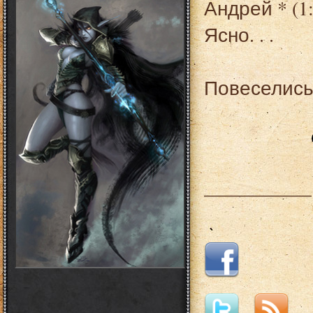
Андрей * (1:
Ясно. . .
Повеселись 
___________