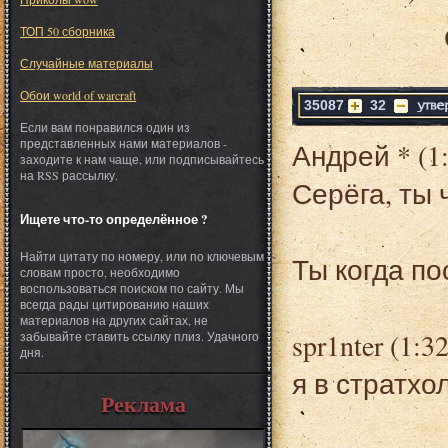
ТОП 50 сборника
Случайные материалы
Обои world of warcraft
35087
32
Если вам понравился один из
представленных нами материалов -
Андрей * (1:
заходите к нам чаще, или подписывайтесь
на RSS рассылку.
Серёга, ты 
Ищете что-то определённое ?
Найти цитату по номеру, или по ключевым
Ты когда по
словам просто, необходимо
воспользоваться поиском по сайту. Мы
всегда рады цитированию наших
материалов на других сайтах, не
spr1nter (1:32
забывайте ставить ссылку плиз. Удачного
дня.
я в стратхо
Реклама