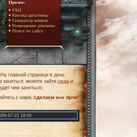
Прочее:
FAQ
Кнопка цитатника
Генератор ачивов
Размещение рекламы
Поиск по сайту
м заняться, можете зайти
сюда
и
удет чем заняться)
сделаем wow ярче!
айтесь с нами,
009-07-21 18:03