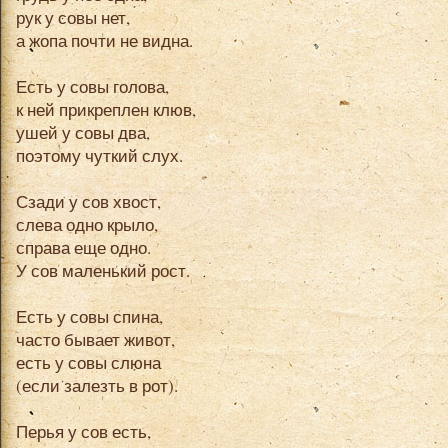
рук у совы нет,
а жопа почти не видна.
Есть у совы голова,
к ней прикреплен клюв,
ушей у совы два,
поэтому чуткий слух.
Сзади у сов хвост,
слева одно крыло,
справа еще одно.
У сов маленький рост.
Есть у совы спина,
часто бывает живот,
есть у совы слюна
(если залезть в рот).
Перья у сов есть,