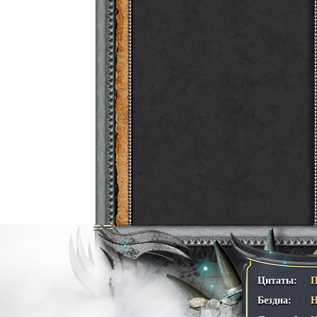
Цитаты:
П
Бездна:
Н