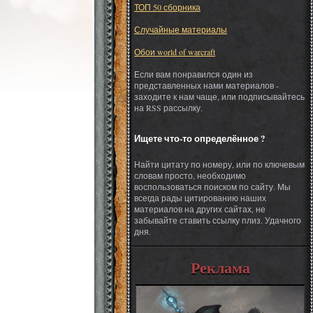
ТОП 50 сборника
Случайные материалы
Обои world of warcraft
Если вам понравился один из
представленных нами материалов -
заходите к нам чаще, или подписывайтесь
на RSS рассылку.
Ищете что-то определённое ?
Найти цитату по номеру, или по ключевым
словам просто, необходимо
воспользоваться поиском по сайту. Мы
всегда рады цитированию наших
материалов на других сайтах, не
забывайте ставить ссылку плиз. Удачного
дня.
Реклама