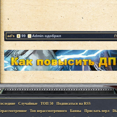
ad's
99
Admin одобрил
Р
оследние
Случайные
ТОП 50
Подписаться на RSS
ерассмотренное
Топ нерассмотренного
Баяны
Прислать перл
Di