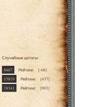
Случайные цитаты:
8467
Рейтинг: [
-68
]
15819
Рейтинг: [
437
]
18341
Рейтинг: [
903
]