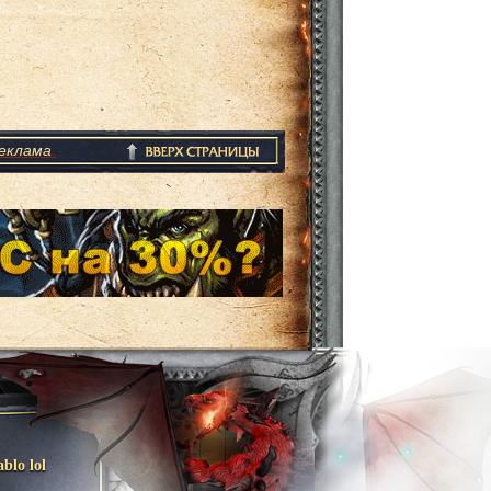
еклама
.
ablo lol