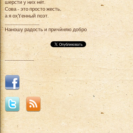
шерсти у них нет.
Сова - это просто жесть,
а я охYенный поэт.
_____________
Наношу радость и причиняю добро
___________