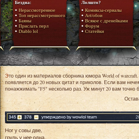
Бездна:
Лолшто?
Нерассмотренное
Комиксы-сериалы
Топ нерассмотренного
Art/обои
Баяны
Всякое с дренейками
Прислать перл
Форум
Diablo lol
Статейки
Это один из материалов сборника юмора World of warcraft. На главной странице в день
появляется до 20 новых цитат и приколов. Если вам нече
понажжимать "F5" несколько раз. Уж минут 20 вам точно б
Остав
345
378
2
Ног у совы две,
грудь у нее одна,