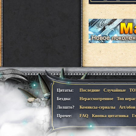
Цитаты:
Последние
Случайные
ТО
Бездна:
Нерассмотренное
Топ нера
Лолшто?
Комиксы-сериалы
Art/обои
Прочее:
FAQ
Кнопка цитатника
Г