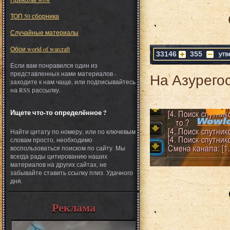
ТОП 50 сборника
Случайные материалы
Обои world of warcraft
33146
355
Если вам понравился один из
представленных нами материалов -
На Азурегос
заходите к нам чаще, или подписывайтесь
на RSS рассылку.
Ищете что-то определённое ?
Найти цитату по номеру, или по ключевым
словам просто, необходимо
воспользоваться поиском по сайту. Мы
всегда рады цитированию наших
материалов на других сайтах, не
забывайте ставить ссылку плиз. Удачного
дня.
Реклама
___________