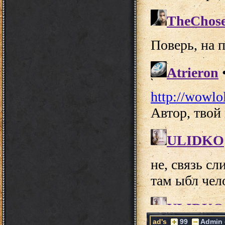
ad's
99
Admin