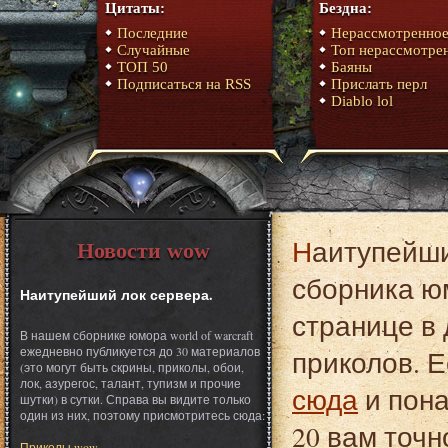
Цитаты:
Бездна:
Последние
Нерассмотренно
Случайные
Топ нерассмотре
ТОП 50
Баяны
Подписаться на RSS
Прислать перл
Diablo lol
Наитупейший лок сервера. Это один из материалов
Новости wow
сборника юм
Наитупейший лок сервера.
странице в 
В нашем сборнике юмора world of warcraft
ежедневно публикуется до 30 материалов
приколов. Е
(это могут быть скрины, приколы, обои,
лок, азурегос, талант, тупизм и прочие
сюда
и пона
шутки) в сутки. Справа вы видите только
один из них, поэтому присмотритесь сюда:
20 вам точн
Приколы wow