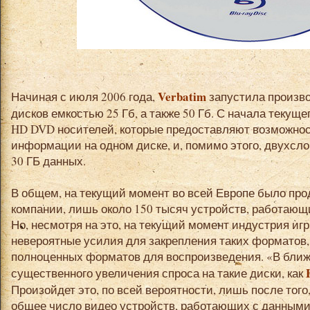
Verbatim
Начиная с июля 2006 года,
запустила произво
дисков емкостью 25 Гб, а также 50 Гб. С начала текущ
HD DVD носителей, которые предоставляют возможнос
информации на одном диске, и, помимо этого, двухс
30 ГБ данных.
В общем, на текущий момент во всей Европе было про
компании, лишь около 150 тысяч устройств, работающи
Но, несмотря на это, на текущий момент индустрия иг
невероятные усилия для закрепления таких форматов, к
полноценных форматов для воспроизведения. «В бл
существенного увеличения спроса на такие диски, как
Произойдет это, по всей вероятности, лишь после того
общее число видео устройств, работающих с данными