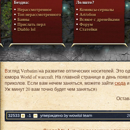
Бездна:
Лолшто?
Нерассмотренное
Комиксы-сериалы
Топ нерассмотренного
Art/обои
Баяны
Всякое с дренейками
Прислать перл
Форум
Diablo lol
Статейки
Взгляд Verbatim на развитие оптических носителей. Это один из материалов сборника
юмора World of warcraft. На главной странице в день появ
приколов. Если вам нечем заняться, можете зайти
сюда
и
Уж минут 20 вам точно будет чем заняться)
Остав
32533
-1
2