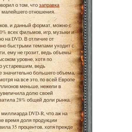
оворил о том, что
заправка
ни малейшего отношения.
ов, и данный формат, можно с
90% всех фильмов, игр, музыки и
о на DVD. В отличие от
очно быстрыми темпами уходит с
ти, ему не грозит, ведь объемы
ысоком уровне, хотя по
но устаревшим, ведь
 значительно большего объема,
отря на все это, по всей Европе
ллионов меньше, нежели в
о увеличила долю своей
хватила 28% общей доли рынка.
5 миллиарда DVD-R, что аж на
же время доля продукции
вила 35 процентов, хотя прежде