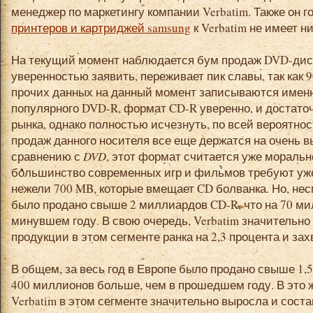
менеджер по маркетингу компании Verbatim. Также он г
принтеров и картриджей samsung
к Verbatim не имеет 
На текущий момент наблюдается бум продаж DVD-диск
уверенностью заявить, переживает пик славы, так как 
прочих данных на данный момент записываются именн
популярного DVD-R, формат CD-R уверенно, и достат
рынка, однако полностью исчезнуть, по всей вероятнос
продаж данного носителя все еще держатся на очень в
сравнению с
DVD
, этот формат считается уже мораль
большинство современных игр и фильмов требуют уже
нежели 700 MB, которые вмещает CD болванка. Но, несм
было продано свыше 2 миллиардов CD-R, что на 70 ми
минувшем году. В свою очередь, Verbatim значительн
продукции в этом сегменте ранка на 2,3 процента и за
В общем, за весь год в Европе было продано свыше 1,
400 миллионов больше, чем в прошедшем году. В это 
Verbatim в этом сегменте значительно выросла и соста