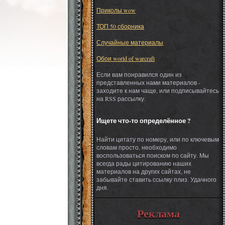
Приколы wow
ТОП 50 сборника
Случайные материалы
Обои world of warcraft
Если вам понравился один из
представленных нами материалов -
заходите к нам чаще, или подписывайтесь
на RSS рассылку.
Ищете что-то определённое ?
Найти цитату по номеру, или по ключевым
словам просто, необходимо
воспользоваться поиском по сайту. Мы
всегда рады цитированию наших
материалов на других сайтах, не
забывайте ставить ссылку плиз. Удачного
дня.
Реклама