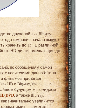
дство двухслойных Blu-ray
его года компания начала выпуск
ть хранить до 15 ГБ различной
лойные HD-диски, вмещающие до
дано, по сообщениям самой
х с носителями данного типа.
р и фильмов прилагает
ак HD и Blu-ray, как
ижайшем будущем мы ожидаем
HD DVD
, а также Blu-ray.
, как значительно увеличится
 форматами», – заметил