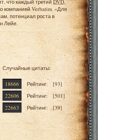
ит, что каждый третий
DVD
,
 компанией Verbatim. «Для
ам, потенциал роста в
н Лейе.
Случайные цитаты:
18666
Рейтинг: [
93
]
22606
Рейтинг: [
501
]
22663
Рейтинг: [
39
]