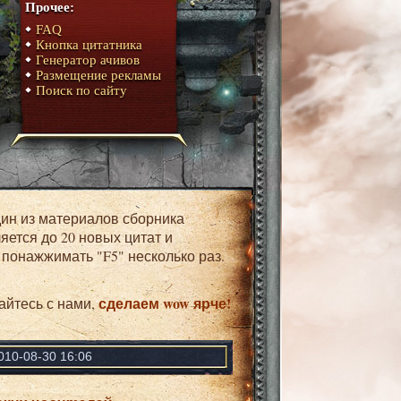
Прочее:
FAQ
Кнопка цитатника
Генератор ачивов
Размещение рекламы
Поиск по сайту
ляется до 20 новых цитат и
 понажжимать "F5" несколько раз.
сделаем wow ярче!
айтесь с нами,
010-08-30 16:06