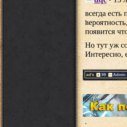
ad's
99
Admin