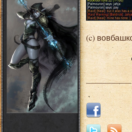
(c) вовбашк
___________