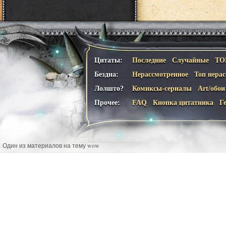
Цитаты:
Последние
Случайные
ТО
Бездна:
Нерассмотренное
Топ нера
Лолшто?
Комиксы-сериалы
Art/обои
Прочее:
FAQ
Кнопка цитатника
Г
Один из материалов на тему wow