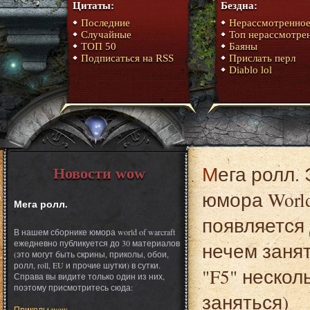
Цитаты:
Бездна:
Последние
Нерассмотренно
Случайные
Топ нерассмотре
ТОП 50
Баяны
Подписаться на RSS
Прислать перл
Diablo lol
Мега ролл. Это один из материалов сборника
Новости wow
юмора World
Мега ролл.
появляется 
В нашем сборнике юмора world of warcraft
ежедневно публикуется до 30 материалов
нечем заня
(это могут быть скрины, приколы, обои,
ролл, roll, EU и прочие шутки) в сутки.
"F5" нескол
Справа вы видите только один из них,
поэтому присмотритесь сюда:
заняться)
Приколы wow