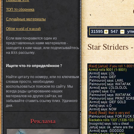
ТОП 50 сборника
Случайные материалы
Обои world of warcraft
31595
547
Если вам понравился один из
представленных нами материалов -
Star Striders
заходите к нам чаще, или подписывайтесь
на RSS рассылку.
Ищете что-то определённое ?
Найти цитату по номеру, или по ключевым
словам просто, необходимо
воспользоваться поиском по сайту. Мы
всегда рады цитированию наших
материалов на других сайтах, не
забывайте ставить ссылку плиз. Удачного
дня.
Реклама