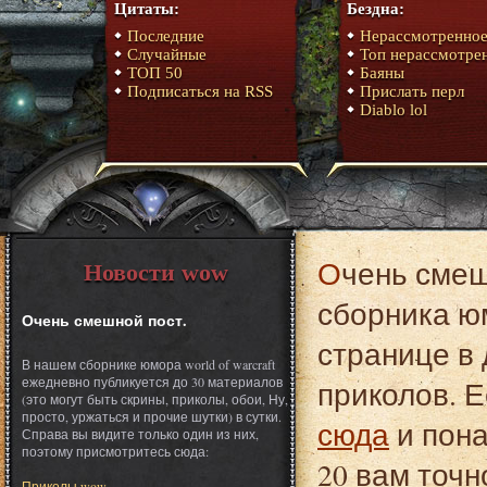
Цитаты:
Бездна:
Последние
Нерассмотренно
Случайные
Топ нерассмотре
ТОП 50
Баяны
Подписаться на RSS
Прислать перл
Diablo lol
Очень смешной пост. Это один из материалов
Новости wow
сборника юм
Очень смешной пост.
странице в 
В нашем сборнике юмора world of warcraft
ежедневно публикуется до 30 материалов
приколов. Е
(это могут быть скрины, приколы, обои, Ну,
просто, уржаться и прочие шутки) в сутки.
сюда
и пона
Справа вы видите только один из них,
поэтому присмотритесь сюда:
20 вам точн
Приколы wow