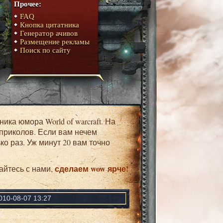
Прочее:
FAQ
Кнопка цитатника
Генератор ачивов
Размещение рекламы
Поиск по сайту
 приколов. Если вам нечем
о раз. Уж минут 20 вам точно
сделаем wow ярче!
айтесь с нами,
010-08-07 13:27