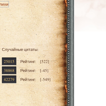
Случайные цитаты:
25015
Рейтинг: [
522
]
38868
Рейтинг: [
-45
]
42279
Рейтинг: [
-549
]