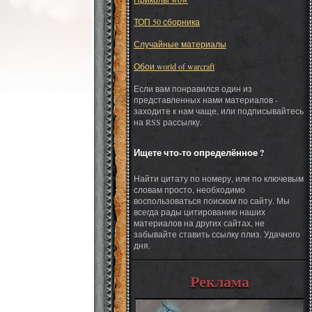
ТОП 50 сборника
Случайные материалы
Обои world of warcraft
Если вам понравился один из
представленных нами материалов -
заходите к нам чаще, или подписывайтесь
на RSS рассылку.
Ищете что-то определённое ?
Найти цитату по номеру, или по ключевым
словам просто, необходимо
воспользоваться поиском по сайту. Мы
всегда рады цитированию наших
материалов на других сайтах, не
забывайте ставить ссылку плиз. Удачного
дня.
Реклама