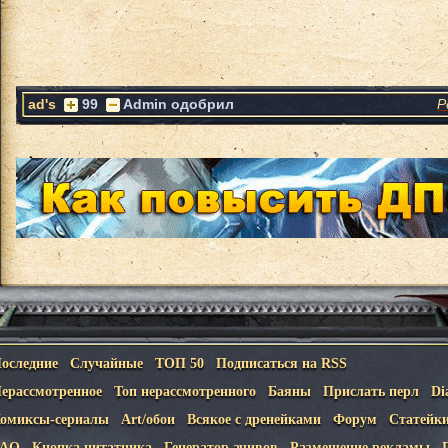
ad's
99
Admin одобрил
Р
оследние
Случайные
ТОП 50
Подписаться на RSS
ерассмотренное
Топ нерассмотренного
Баяны
Прислать перл
Di
омиксы-сериалы
Art/обои
Всякое с дренейками
Форум
Статейк
FAQ
Кнопка цитатника
Генератор ачивов
Размещение рекламы