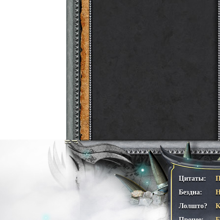
Цитаты:
П
Бездна:
Н
Лолшто?
К
Прочее: