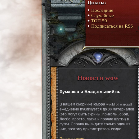
Цитаты:
Последние
Случайные
ТОП 50
Подписаться на RSS
Новости wow
Хуманша и Блад-эльфийка.
В нашем сборнике юмора world of warcraft
ежедневно публикуется до 30 материалов
(это могут быть скрины, приколы, обои,
Лесбо, просто, ласка и прочие шутки) в
сутки. Справа вы видите только один из
них, поэтому присмотритесь сюда:
Приколы wow