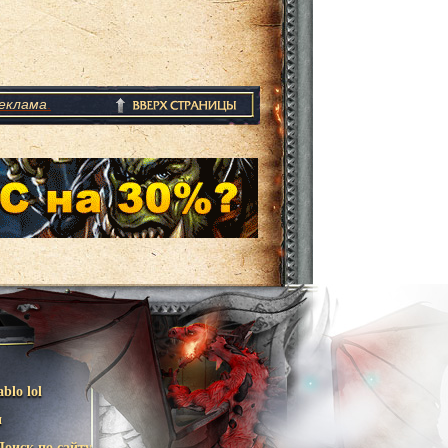
еклама
.
ablo lol
и
Поиск по сайту