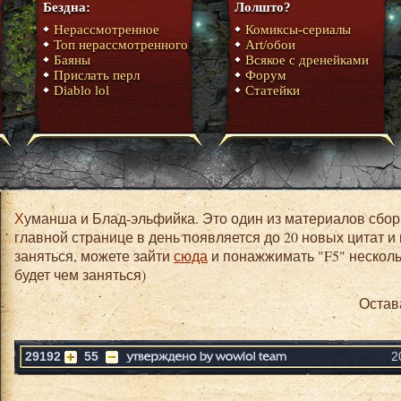
Бездна:
Лолшто?
Нерассмотренное
Комиксы-сериалы
Топ нерассмотренного
Art/обои
Баяны
Всякое с дренейками
Прислать перл
Форум
Diablo lol
Статейки
Хуманша и Блад-эльфийка. Это один из материалов сборника юмора World of warcraft. На
главной странице в день появляется до 20 новых цитат и
заняться, можете зайти
сюда
и понажжимать "F5" нескольк
будет чем заняться)
Остав
29192
55
2