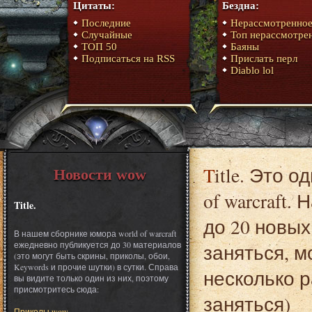
Цитаты:
Бездна:
Последние
Нерассмотренно
Случайные
Топ нерассмотре
ТОП 50
Баяны
Подписаться на RSS
Прислать перл
Diablo lol
Title. Это один из материалов сборника юмора World
Новости wow
of warcraft
Title.
до 20 новых
В нашем сборнике юмора world of warcraft
ежедневно публикуется до 30 материалов
заняться, 
(это могут быть скрины, приколы, обои,
Keywords и прочие шутки) в сутки. Справа
несколько р
вы видите только один из них, поэтому
присмотритесь сюда:
заняться)
Приколы wow