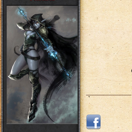
___________