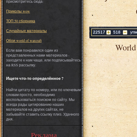
присмотритесь сюда:
Приколы wow
ТОП 50 сборника
Случайные материалы
22517
518
Обои world of warcraft
World 
Если вам понравился один из
представленных нами материалов -
заходите к нам чаще, или подписывайтесь
на RSS рассылку.
Ищете что-то определённое ?
Найти цитату по номеру, или по ключевым
словам просто, необходимо
воспользоваться поиском по сайту. Мы
всегда рады цитированию наших
материалов на других сайтах, не
забывайте ставить ссылку плиз. Удачного
дня.
Реклама