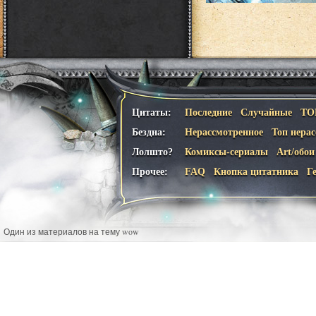
Цитаты:
Последние
Случайные
ТО
Бездна:
Нерассмотренное
Топ нера
Лолшто?
Комиксы-сериалы
Art/обои
Прочее:
FAQ
Кнопка цитатника
Г
Один из материалов на тему wow