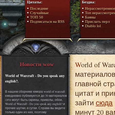
Цитаты:
Бездна:
Последние
Нерассмотренно
Случайные
Топ нерассмотре
ТОП 50
Баяны
Подписаться на RSS
Прислать перл
Diablo lol
World of Warcraft - Do you speak any english?. Это один из
Новости wow
материалов 
World of Warcraft - Do you speak any
english?.
главной стр
цитат и при
В нашем сборнике юмора world of warcraft
ежедневно публикуется до 30 материалов
(это могут быть скрины, приколы, обои,
зайти
сюда
World of Warcraft - Do you speak any english? и
прочие шутки) в сутки. Справа вы видите
минут 20 ва
только один из них, поэтому