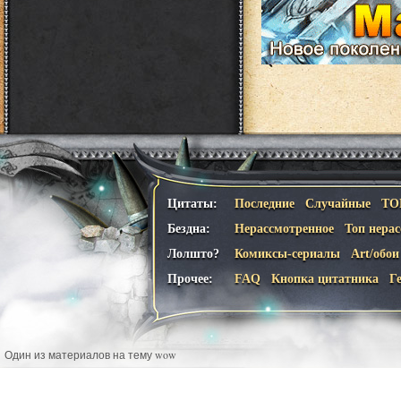
Цитаты:
Последние
Случайные
ТО
Бездна:
Нерассмотренное
Топ нера
Лолшто?
Комиксы-сериалы
Art/обои
Прочее:
FAQ
Кнопка цитатника
Г
Один из материалов на тему wow