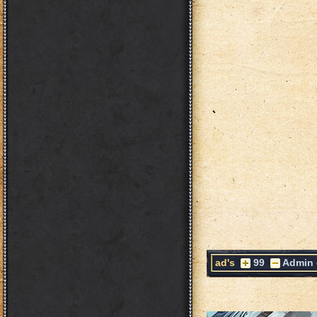
ad's
99
Admin