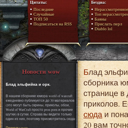
Цитаты:
Бездна:
Последние
Нерассмотренно
Случайные
Топ нерассмотре
ТОП 50
Баяны
Подписаться на RSS
Прислать перл
Diablo lol
Блад эльфийка и орк. Это один из материалов
Новости wow
сборника юм
Блад эльфийка и орк.
странице в 
В нашем сборнике юмора world of warcraft
ежедневно публикуется до 30 материалов
приколов. Е
(это могут быть скрины, приколы, обои,
World of WarCraft просто pron porn и прочие
сюда
и пона
шутки) в сутки. Справа вы видите только
один из них, поэтому присмотритесь сюда:
20 вам точн
Приколы wow