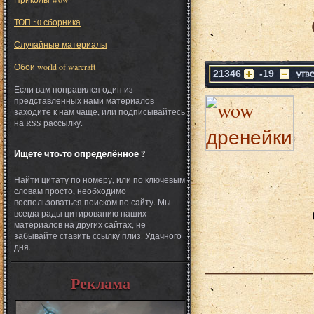
ТОП 50 сборника
Случайные материалы
Обои world of warcraft
21346
-19
Если вам понравился один из
представленных нами материалов -
заходите к нам чаще, или подписывайтесь
на RSS рассылку.
Ищете что-то определённое ?
Найти цитату по номеру, или по ключевым
словам просто, необходимо
воспользоваться поиском по сайту. Мы
всегда рады цитированию наших
материалов на других сайтах, не
забывайте ставить ссылку плиз. Удачного
дня.
___________
Реклама