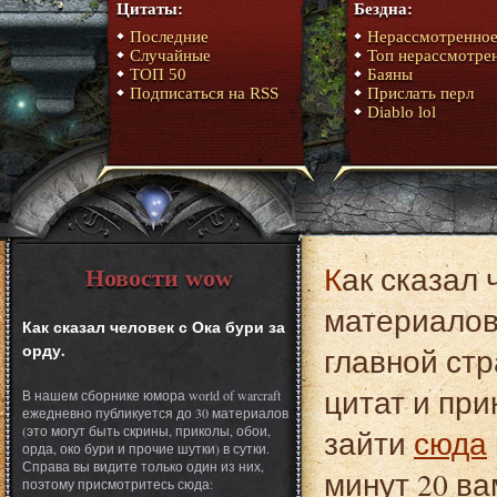
Цитаты:
Бездна:
Последние
Нерассмотренно
Случайные
Топ нерассмотре
ТОП 50
Баяны
Подписаться на RSS
Прислать перл
Diablo lol
Как сказал человек с Ока бури за орду. Это один из
Новости wow
материалов 
Как сказал человек с Ока бури за
орду.
главной стр
цитат и при
В нашем сборнике юмора world of warcraft
ежедневно публикуется до 30 материалов
(это могут быть скрины, приколы, обои,
зайти
сюда
орда, око бури и прочие шутки) в сутки.
Справа вы видите только один из них,
минут 20 ва
поэтому присмотритесь сюда: