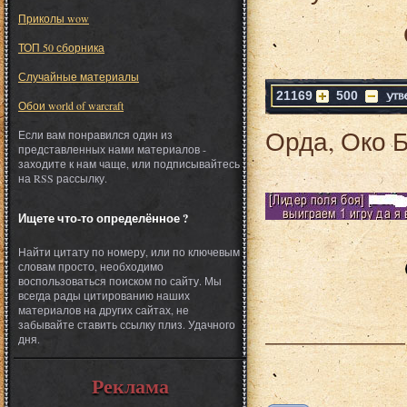
Приколы wow
ТОП 50 сборника
Случайные материалы
21169
500
Обои world of warcraft
Орда, Око Бу
Если вам понравился один из
представленных нами материалов -
заходите к нам чаще, или подписывайтесь
на RSS рассылку.
Ищете что-то определённое ?
Найти цитату по номеру, или по ключевым
словам просто, необходимо
воспользоваться поиском по сайту. Мы
всегда рады цитированию наших
материалов на других сайтах, не
___________
забывайте ставить ссылку плиз. Удачного
дня.
Реклама