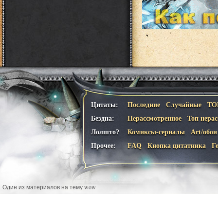
Цитаты:
Последние
Случайные
ТО
Бездна:
Нерассмотренное
Топ нера
Лолшто?
Комиксы-сериалы
Art/обои
Прочее:
FAQ
Кнопка цитатника
Г
Один из материалов на тему wow