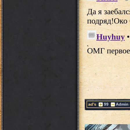
ad's
99
Admin