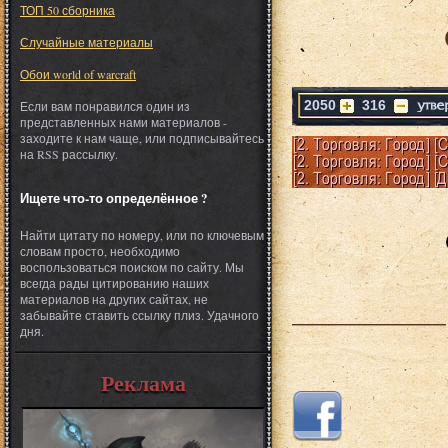
ТОП 50 сборника
Случайные материалы
Обои world of warcraft
2050
316
Если вам понравился один из
представленных нами материалов -
заходите к нам чаще, или подписывайтесь
на RSS рассылку.
Ищете что-то определённое ?
Найти цитату по номеру, или по ключевым
словам просто, необходимо
воспользоваться поиском по сайту. Мы
всегда рады цитированию наших
материалов на других сайтах, не
___________
забывайте ставить ссылку плиз. Удачного
дня.
Реклама