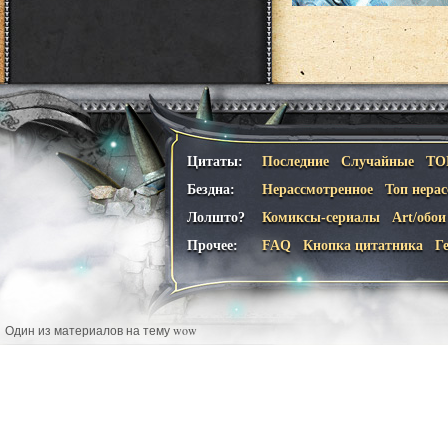
Цитаты:
Последние
Случайные
ТО
Бездна:
Нерассмотренное
Топ нера
Лолшто?
Комиксы-сериалы
Art/обои
Прочее:
FAQ
Кнопка цитатника
Г
Один из материалов на тему wow