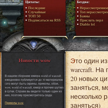
Цитаты:
Бездна:
Последние
Нерассмотренно
Случайные
Топ нерассмотре
ТОП 50
Баяны
Подписаться на RSS
Прислать перл
Diablo lol
Это один из материалов сборника юмора World of
Новости wow
warcraft. Н
В нашем сборнике юмора world of warcraft
20 новых ци
ежедневно публикуется до 30 материалов
(это могут быть скрины, приколы, обои,
заняться, 
wow, world of warcraft, юмор и прочие шутки)
в сутки. Справа вы видите только один из
несколько р
них, поэтому присмотритесь сюда:
Приколы wow
заняться)