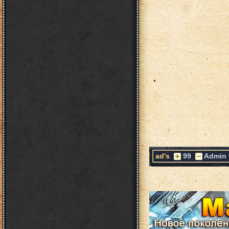
ad's
99
Admin