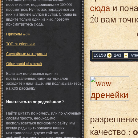
посетителям, подарившим им 300 000
сюда
и пона
просмотров. Ну что же, порадуемся за
них!) и прочие шутки) в сутки. Справа вы
20 вам точн
видите только один из них, поэтому
присмотритесь сюда:
Приколы wow
ТОП 50 сборника
Случайные материалы
19158
243
Обои world of warcraft
Если вам понравился один из
представленных нами материалов -
заходите к нам чаще, или подписывайтесь
на RSS рассылку.
Ищете что-то определённое ?
Найти цитату по номеру, или по ключевым
разрешение
словам просто, необходимо
воспользоваться поиском по сайту. Мы
всегда рады цитированию наших
о
качество :
материалов на других сайтах, не
забывайте ставить ссылку плиз. Удачного