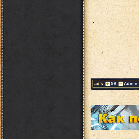
ad's
99
Admin